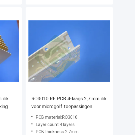
 dik
RO3010 RF PCB 4-laags 2,7 mm dik
king
voor microgolf toepassingen
PCB material:RO3010
Layer count:4 layers
PCB thickness:2.7mm