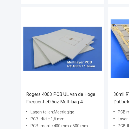
Rogers 4003 PCB UL van de Hoge
30mil 
Frequentie0.5oz Multilaag 4
Dubbel
Lagenpcb
goud
Lagen tellen:Meerlagige
PCB m
PCB -dikte:1,6 mm
Layer 
PCB -maat:≤400 mm x 500 mm
PCB t