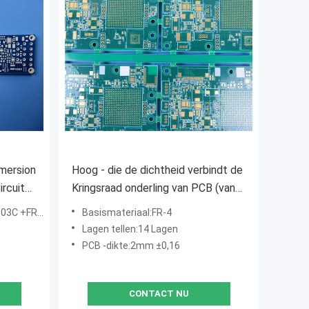
Hoog - die de dichtheid verbindt de
ircuit
Kringsraad onderling van PCB (van
HDI) op 14-laag Fr-4 Tg170℃ met
de materiaal
Basismateriaal:FR-4
Onderdompelingsgoud wordt
Lagen tellen:14 Lagen
voortgebouwd
PCB -dikte:2mm ±0,16
CONTACT NU