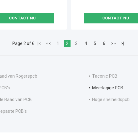
CONTACT NU
CONTACT NU
Page 2 of 6
|<
<<
1
2
3
4
5
6
>>
>|
aad van Rogerspcb
Taconic PCB
PCB's
Meerlagige PCB
de Raad van PCB
Hoge snelheidspcb
epaste PCB's