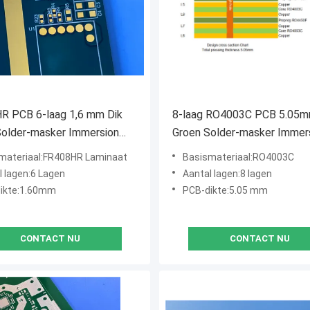
R PCB 6-laag 1,6 mm Dik
8-laag RO4003C PCB 5.05
Solder-masker Immersion
Groen Solder-masker Immer
Gold
materiaal:FR408HR Laminaat
Basismateriaal:RO4003C
l lagen:6 Lagen
Aantal lagen:8 lagen
ikte:1.60mm
PCB-dikte:5.05 mm
CONTACT NU
CONTACT NU