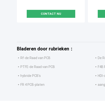
CONTACT NU
Bladeren door rubrieken：
Rf-de Raad van PCB
De R
PTFE-de Raad van PCB
F4B 
hybride PCB's
HDI-
FR 4 PCB-platen
aang