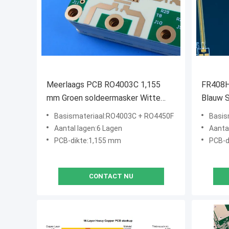
Meerlaags PCB RO4003C 1,155
FR408H
mm Groen soldeermasker Witte
Blauw 
silkscreen
Gold
Basismateriaal:RO4003C + RO4450F
Basis
Aantal lagen:6 Lagen
Aanta
PCB-dikte:1,155 mm
PCB-d
CONTACT NU