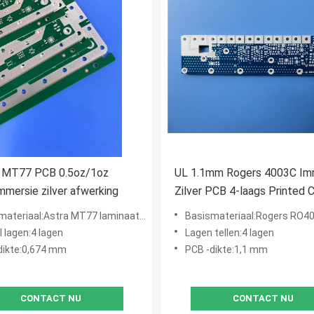
s MT77 PCB 0.5oz/1oz
UL 1.1mm Rogers 4003C Immersion
immersie zilver afwerking
Zilver PCB 4-laags Printed C
Board
riaal:Astra MT77 laminaat + MT77 1078 PP plaat
Basismateriaal:Rogers RO4003C +FR4 hybri
 lagen:4 lagen
Lagen tellen:4 lagen
dikte:0,674 mm
PCB -dikte:1,1 mm
CONTACT NU
CONTACT NU