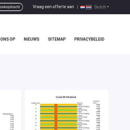
Vraag een offerte aan
|
Dutch
oekopdracht
 ONS OP
NIEUWS
SITEMAP
PRIVACYBELEID