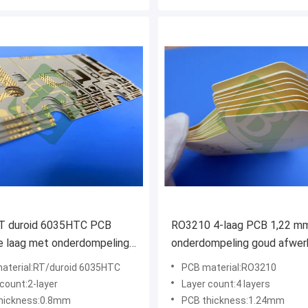
RT duroid 6035HTC PCB
RO3210 4-laag PCB 1,22 mm
e laag met onderdompeling
onderdompeling goud afwer
aterial:RT/duroid 6035HTC
PCB material:RO3210
count:2-layer
Layer count:4 layers
hickness:0.8mm
PCB thickness:1.24mm