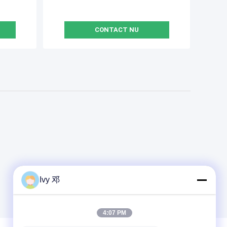
CONTACT NU
Ivy 邓
4:07 PM