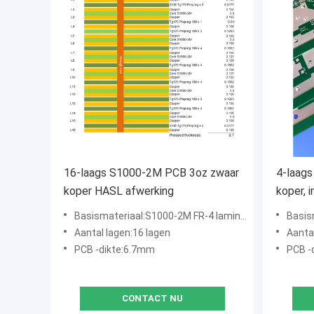
16-laags S1000-2M PCB 3oz zwaar
4-laag
koper HASL afwerking
koper, 
Basismateriaal:S1000-2M FR-4 laminaat, TG 180°C
Basismate
Aantal lagen:16 lagen
Aantal
PCB -dikte:6.7mm
PCB -
CONTACT NU