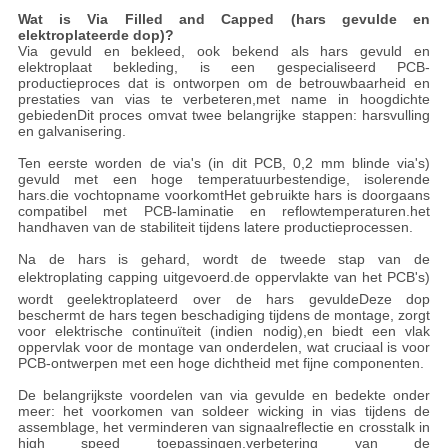
Wat is Via Filled and Capped (hars gevulde en
elektroplateerde dop)?
Via gevuld en bekleed, ook bekend als hars gevuld en
elektroplaat bekleding, is een gespecialiseerd PCB-
productieproces dat is ontworpen om de betrouwbaarheid en
prestaties van vias te verbeteren,met name in hoogdichte
gebiedenDit proces omvat twee belangrijke stappen: harsvulling
en galvanisering.
Ten eerste worden de via's (in dit PCB, 0,2 mm blinde via's)
gevuld met een hoge temperatuurbestendige, isolerende
hars.die vochtopname voorkomtHet gebruikte hars is doorgaans
compatibel met PCB-laminatie en reflowtemperaturen.het
handhaven van de stabiliteit tijdens latere productieprocessen.
Na de hars is gehard, wordt de tweede stap van de
elektroplating capping uitgevoerd.de oppervlakte van het PCB's)
wordt geelektroplateerd over de hars gevuldeDeze dop
beschermt de hars tegen beschadiging tijdens de montage, zorgt
voor elektrische continuïteit (indien nodig),en biedt een vlak
oppervlak voor de montage van onderdelen, wat cruciaal is voor
PCB-ontwerpen met een hoge dichtheid met fijne componenten.
De belangrijkste voordelen van via gevulde en bedekte onder
meer: het voorkomen van soldeer wicking in vias tijdens de
assemblage, het verminderen van signaalreflectie en crosstalk in
high speed toepassingen,verbetering van de