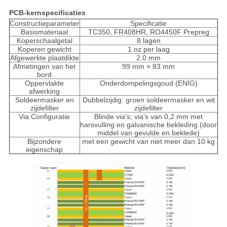
PCB-kernspecificaties
Constructieparameter
Specificatie
Basismateriaal
TC350, FR408HR, RO4450F Prepreg
Koperschaalgetal
8 lagen
Koperen gewicht
1 oz per laag
Afgewerkte plaatdikte
2.0 mm
Afmetingen van het
99 mm × 83 mm
bord
Oppervlakte
Onderdompelingsgoud (ENIG)
afwerking
Soldeermasker en
Dubbelzijdig: groen soldeermasker en wit
zijdefilter
zijdefilter
Via Configuratie
Blinde via's; via's van 0,2 mm met
harsvulling en galvanische bekleding (door
middel van gevulde en beklede)
Bijzondere
met een gewicht van niet meer dan 10 kg
eigenschap