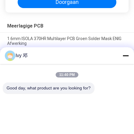
Doorgaan
Meerlagige PCB
1.6mm ISOLA 370HR Multilayer PCB Groen Solder Mask ENIG
Afwerking
Ivy 邓
PCB met de Serie 10-laag BGA van het Balnet PCB op Hoge Tg
Fr-4 met Onderdompelingsgoud dat wordt voortgebouwd
Via Gevulde die PCB via in Raad van de Stootkussenkring
11:40 PM
0.6mm Multilayer PCB op 6 Laag met Blinden via voor GPS-het
Volgen wordt voortgebouwd
Good day, what product are you looking for?
populaire categorieën
Alle
De Raad Van 
Rf-De Raad Van PCB
Rogerspcb