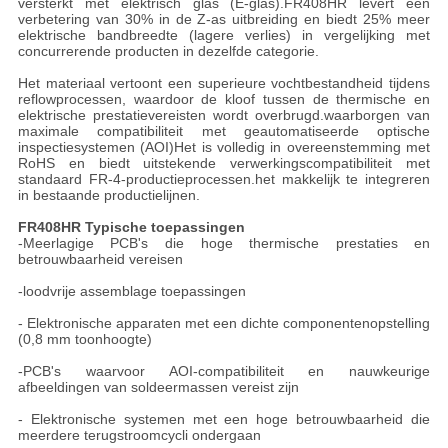
versterkt met elektrisch glas (E-glas).FR408HR levert een
verbetering van 30% in de Z-as uitbreiding en biedt 25% meer
elektrische bandbreedte (lagere verlies) in vergelijking met
concurrerende producten in dezelfde categorie.
Het materiaal vertoont een superieure vochtbestandheid tijdens
reflowprocessen, waardoor de kloof tussen de thermische en
elektrische prestatievereisten wordt overbrugd.waarborgen van
maximale compatibiliteit met geautomatiseerde optische
inspectiesystemen (AOI)Het is volledig in overeenstemming met
RoHS en biedt uitstekende verwerkingscompatibiliteit met
standaard FR-4-productieprocessen.het makkelijk te integreren
in bestaande productielijnen.
FR408HR Typische toepassingen
-Meerlagige PCB's die hoge thermische prestaties en
betrouwbaarheid vereisen
-loodvrije assemblage toepassingen
- Elektronische apparaten met een dichte componentenopstelling
(0,8 mm toonhoogte)
-PCB's waarvoor AOI-compatibiliteit en nauwkeurige
afbeeldingen van soldeermassen vereist zijn
- Elektronische systemen met een hoge betrouwbaarheid die
meerdere terugstroomcycli ondergaan