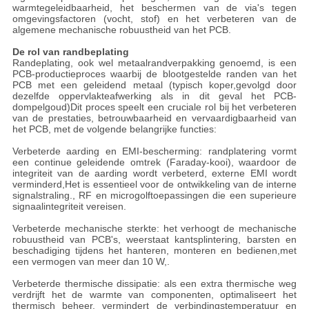
warmtegeleidbaarheid, het beschermen van de via's tegen
omgevingsfactoren (vocht, stof) en het verbeteren van de
algemene mechanische robuustheid van het PCB.
De rol van randbeplating
Randeplating, ook wel metaalrandverpakking genoemd, is een
PCB-productieproces waarbij de blootgestelde randen van het
PCB met een geleidend metaal (typisch koper,gevolgd door
dezelfde oppervlakteafwerking als in dit geval het PCB-
dompelgoud)Dit proces speelt een cruciale rol bij het verbeteren
van de prestaties, betrouwbaarheid en vervaardigbaarheid van
het PCB, met de volgende belangrijke functies:
Verbeterde aarding en EMI-bescherming: randplatering vormt
een continue geleidende omtrek (Faraday-kooi), waardoor de
integriteit van de aarding wordt verbeterd, externe EMI wordt
verminderd,Het is essentieel voor de ontwikkeling van de interne
signalstraling., RF en microgolftoepassingen die een superieure
signaalintegriteit vereisen.
Verbeterde mechanische sterkte: het verhoogt de mechanische
robuustheid van PCB's, weerstaat kantsplintering, barsten en
beschadiging tijdens het hanteren, monteren en bedienen,met
een vermogen van meer dan 10 W,.
Verbeterde thermische dissipatie: als een extra thermische weg
verdrijft het de warmte van componenten, optimaliseert het
thermisch beheer, vermindert de verbindingstemperatuur en