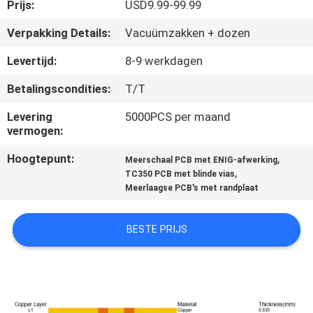
KWALITEITSCONTROLE
Prijs:
USD9.99-99.99
Verpakking Details:
Vacuümzakken + dozen
NEEM
Levertijd:
8-9 werkdagen
CONTACT
Betalingscondities:
T/T
MET
Levering
5000PCS per maand
ONS
vermogen:
OP
Hoogtepunt:
,
Meerschaal PCB met ENIG-afwerking
,
TC350 PCB met blinde vias
NIEUWS
Meerlaagse PCB's met randplaat
BESTE PRIJS
GEVALLEN
SITEMAP