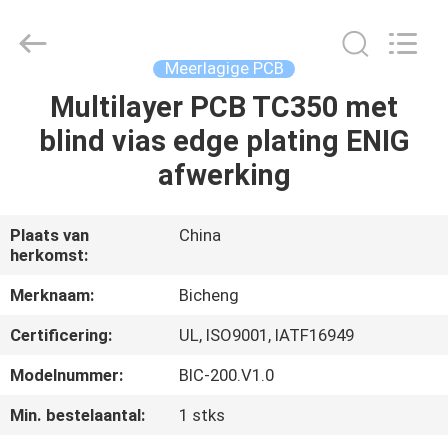
2026
Bicheng
Electronics
Technology
Co.,
Meerlagige PCB
Ltd.
All
Rights
Multilayer PCB TC350 met
HUIS
Reserved.
blind vias edge plating ENIG
PRODUCTEN
afwerking
VIDEO'S
Plaats van
China
herkomst:
OVER
Merknaam:
Bicheng
ONS
Certificering:
UL, ISO9001, IATF16949
Modelnummer:
BIC-200.V1.0
FABRIEKSTOCHT
Min. bestelaantal:
1 stks