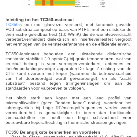
Inleiding tot het TC350-materiaal
TC350
is een met glasvezel versterkt, met keramiek gevulde
PCB-substraatcomposit op basis van PTFE, met een uitstekende
thermische geleidbaarheid (1,0 W/mK) die de warmteoverdracht
verbetert,vermindert dielektrisch en insertieverliesHet vergroot
het vermogen van de versterker/antenne en de efficiëntie ervan.
TC350-laminaten behouden een uitstekende dielectrische
constante stabiliteit (-9 ppm/oC) bij grote temperaturen, wat van
cruciaal belang is voor vermogenversterkers, antennes en
fase/impedantiegevoelige apparaten.De lage Z-richting van de
CTE komt overeen met koper (waarmee de betrouwbaarheid
van het doorboordgat wordt gewaarborgd), en als "zacht
substraat" bestand tegen trillingen/inslagen om aan de
standaarden voor valproeven te voldoen.
Het bindt sterk aan koper met een laag profiel van
microgolfkwaliteit (geen "tanden koper" nodig), waardoor het
inbrengverlies bij hoge RF/microgolffrequenties verder wordt
verminderd.het is gemakkelijker te boren dan traditionele
laminaatstoffen en heeft een hoge schilvastheid voor
betrouwbare koperafhechting in thermische stressomgevingen.
TC350 Belangrijkste kenmerken en voordelen
- "Best in Class" thermische geleidbaarheid (1,0 W/mK) en