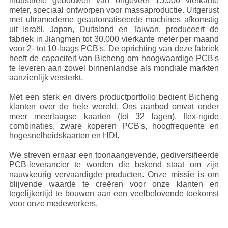
industriële gebouwen van ongeveer 15.000 vierkante
KWALITEITSCONTROLE
meter, speciaal ontworpen voor massaproductie. Uitgerust
met ultramoderne geautomatiseerde machines afkomstig
uit Israël, Japan, Duitsland en Taiwan, produceert de
NEEM
fabriek in Jiangmen tot 30.000 vierkante meter per maand
voor 2- tot 10-laags PCB's. De oprichting van deze fabriek
CONTACT
heeft de capaciteit van Bicheng om hoogwaardige PCB's
te leveren aan zowel binnenlandse als mondiale markten
MET
aanzienlijk versterkt.
ONS
Met een sterk en divers productportfolio bedient Bicheng
OP
klanten over de hele wereld. Ons aanbod omvat onder
meer meerlaagse kaarten (tot 32 lagen), flex-rigide
combinaties, zware koperen PCB's, hoogfrequente en
hogesnelheidskaarten en HDI.
NIEUWS
We streven ernaar een toonaangevende, gediversifieerde
PCB-leverancier te worden die bekend staat om zijn
GEVALLEN
nauwkeurig vervaardigde producten. Onze missie is om
blijvende waarde te creëren voor onze klanten en
tegelijkertijd te bouwen aan een veelbelovende toekomst
SITEMAP
voor onze medewerkers.