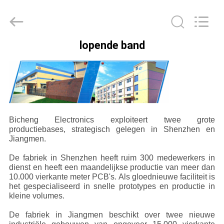
2026
Bicheng
Electronics
Technology
Co.,
Ltd.
All
lopende band
Rights
HUIS
Reserved.
PRODUCTEN
VIDEO'S
Bicheng Electronics exploiteert twee grote
productiebases, strategisch gelegen in Shenzhen en
Jiangmen.
OVER
De fabriek in Shenzhen heeft ruim 300 medewerkers in
ONS
dienst en heeft een maandelijkse productie van meer dan
10.000 vierkante meter PCB's. Als gloednieuwe faciliteit is
het gespecialiseerd in snelle prototypes en productie in
FABRIEKSTOCHT
kleine volumes.
De fabriek in Jiangmen beschikt over twee nieuwe