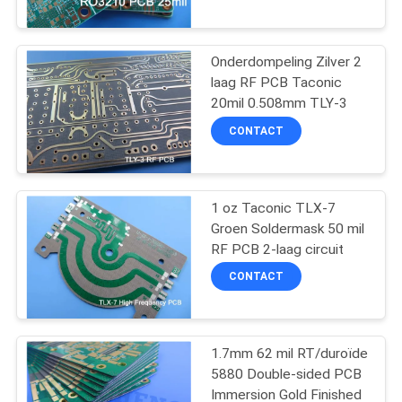
KWALITEITSCONTROLE
NEEM
Onderdompeling Zilver 2
22
laag RF PCB Taconic
CONTACT
20mil 0.508mm TLY-3
MET
Taconic PCB
CONTACT
ONS
OP
1 oz Taconic TLX-7
Groen Soldermask 50 mil
NIEUWS
RF PCB 2-laag circuit
16
CONTACT
GEVALLEN
PTFE-de Raad van
PCB
1.7mm 62 mil RT/duroïde
SITEMAP
5880 Double-sided PCB
Immersion Gold Finished