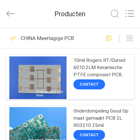
2026
Bicheng
Electronics
Producten
Technology
Co.,
Ltd.
All
Rights
HUIS
359
Reserved.
CHINA Meerlagige PCB
Rf-de Raad van PCB
PRODUCTEN
10mil Rogers RT/Duroid
6010.2LM Keramische
VIDEO'S
PTFE composiet PCB
met onderdompeling
CONTACT
goud
OVER
248
ONS
De Raad van
Onderdompeling Goud Op
maat gemaakt PCB 2L
FABRIEKSTOCHT
Rogerspcb
RO3210 25mil
CONTACT