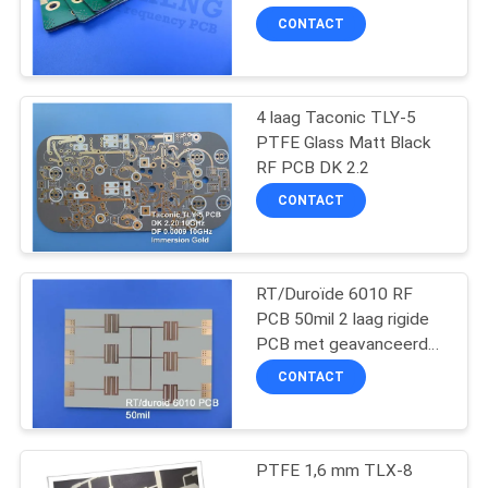
PRIVACYBELEID
CONTACT
39
4 laag Taconic TLY-5
F4B PCB's
PTFE Glass Matt Black
RF PCB DK 2.2
CONTACT
RT/Duroïde 6010 RF
65
PCB 50mil 2 laag rigide
PCB met geavanceerde
Meerlagige PCB
kenmerken
CONTACT
PTFE 1,6 mm TLX-8