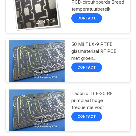
PCB-circuitboards Breed
temperatuurbereik
37
CONTACT
hybride PCB's
50 Mil TLX-9 PTFE
glasmateriaal RF PCB
met groen
soldeermasker
CONTACT
14
HDI-de Raad van
Taconic TLF-35 RF
printplaat hoge
PCB
frequentie voor
commercieel gebruik
CONTACT