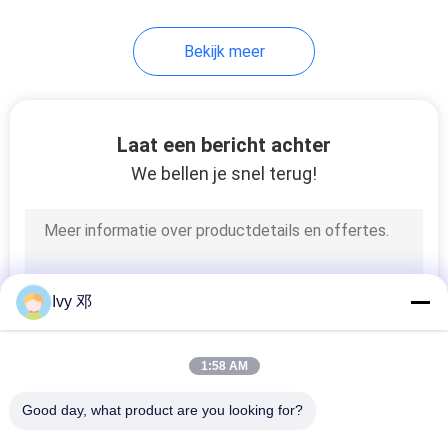
37
Bekijk meer
Hoge snelheidspcb
Laat een bericht achter
We bellen je snel terug!
51
FR 4 PCB-platen
Ivy 邓
1:58 AM
Good day, what product are you looking for?
Alle