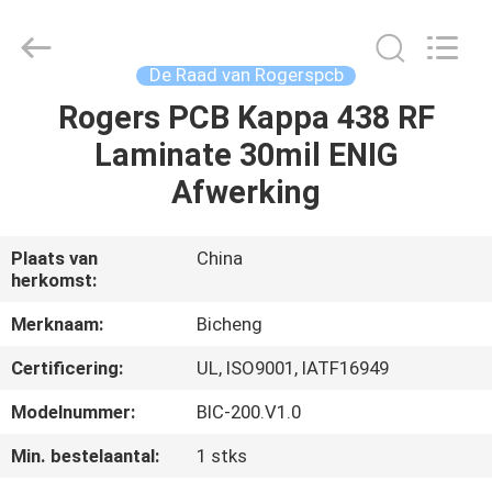
2026
Bicheng
Electronics
Technology
Co.,
De Raad van Rogerspcb
Ltd.
All
Rights
Rogers PCB Kappa 438 RF
HUIS
Reserved.
Laminate 30mil ENIG
PRODUCTEN
Afwerking
VIDEO'S
Plaats van
China
herkomst:
OVER
Merknaam:
Bicheng
ONS
Certificering:
UL, ISO9001, IATF16949
Modelnummer:
BIC-200.V1.0
FABRIEKSTOCHT
Min. bestelaantal:
1 stks