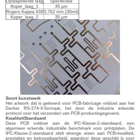
Opstapelende laag
Specificatie
Koper_laag_1
35 µm
Rogers Kappa 438
0,762 mm (30mil)
Koper_laag_2
35 µm
Soort kunstwerk
Het artwork dat is geleverd voor PCB-fabricage voldoet aan het
Gerber RS-274-X-formaat, het door de industrie erkende
protocol voor het verzenden van PCB-productiegegevens.
Kwaliteit
Standaard
Deze PCB voldoet aan de IPC-Klasse-2-standaard, een
algemeen erkende industriële benchmark voor printplaten. De
IPC-Klasse-2-standaard stelt strenge eisen aan PCB-kwaliteit,
prestaties en betrouwbaarheid, waardoor deze geschikt is voor