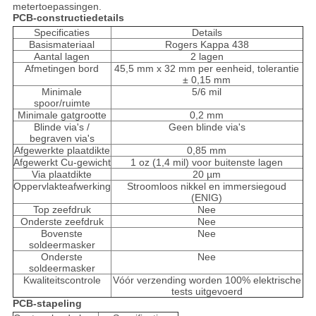
metertoepassingen.
PCB-constructiedetails
Specificaties
Details
Basismateriaal
Rogers Kappa 438
Aantal lagen
2 lagen
Afmetingen bord
45,5 mm x 32 mm per eenheid, tolerantie
± 0,15 mm
Minimale
5/6 mil
spoor/ruimte
Minimale gatgrootte
0,2 mm
Blinde via's /
Geen blinde via's
begraven via's
Afgewerkte plaatdikte
0,85 mm
Afgewerkt Cu-gewicht
1 oz (1,4 mil) voor buitenste lagen
Via plaatdikte
20 µm
Oppervlakteafwerking
Stroomloos nikkel en immersiegoud
(ENIG)
Top zeefdruk
Nee
Onderste zeefdruk
Nee
Bovenste
Nee
soldeermasker
Onderste
Nee
soldeermasker
Kwaliteitscontrole
Vóór verzending worden 100% elektrische
tests uitgevoerd
PCB-stapeling