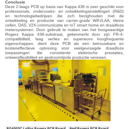
Conclusie
Deze 2-laags PCB op basis van Kappa 438 is zeer geschikt voor
professionals, onderzoeks- en ontwikkelingsinstellingen (R&D)
en technologiebedrijven die zich bezighouden met de
ontwikkeling en productie van carrier-grade WiFi/LAA, kleine
cellen, DAS, V2X-communicatie en IoT smart home en draadloze
metersystemen. Door gebruik te maken van het hoogwaardige
Rogers Kappa 438-substraat, gekenmerkt door zijn FR-4-
compatibiliteit, laag verlies en superieure hoogfrequente
eigenschappen, dient deze PCB als een betrouwbare en
kosteneffectieve oplossing voor veelgevraagde draadloze
toepassingen die consistente elektrische prestaties,
ontwerpflexibiliteit en gestroomlijnde productie vereisen.
RO4003C LoPro Rogers PCB Board
8mil Rogers PCB Board