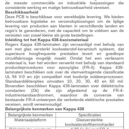
de meeste commerciële en industriële toepassingen die
consistente werking en matige betrouwbaarheid vereisen.
Beschikbaarheid
Deze PCB is beschikbaar voor wereldwijde levering. We bieden
betrouwbare logistieke en verzendoplossingen om de tijdige
levering van producten aan klanten in verschillende landen en
regio's te garanderen, met de capaciteit om te voldoen aan de
vereisten van zowel kleine als grote bestellingen.
Inleiding tot het Kappa 438-basismateriaal
Rogers Kappa 438-laminaten zijn vervaardigd met behulp van
een met glas versterkt koolwaterstof-keramisch systeem, dat
superieure hoogfrequente prestaties levert en goedkope
circuitfabricage mogelijk maakt. Omdat het een verliesarm
materiaal is, kan het worden verwerkt met behulp van standaard
productieprocedures voor epoxy/glas (FR-4). Kappa 438-
laminaten beschikken ook over de vlamvertragende classificatie
UL 94 V-0 en zijn compatibel met loodvrije soldeerprocessen.
Standaarddikteopties omvatten 10, 20, 30, 40 en 60 mil.
Bovendien beschikken Kappa 438-laminaten over diëlektrische
constanten (Dk) die zijn afgestemd op de FR-4-
industriestandaardnormen, waardoor de conversie van
bestaande FR-4-ontwerpen die verbeterde elektrische prestaties
vereisen, wordt vereenvoudigd.
Belangrijkste kenmerken van Kappa 438
Belangrijkste kenmerken
Specificaties
Materiaalplatform
Glasversterkte
koolwaterstofthermoharder