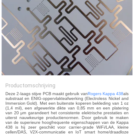
PRIVACYBELEID
Productomschrijving
Deze 2-laags stijve PCB maakt gebruik van
Rogers Kappa 438
als
substraat en ENIG-oppervlakteafwerking (Electroless Nickel and
Immersion Gold). Met een buitenste koperen bekleding van 1 oz
(1,4 mil), een afgewerkte dikte van 0,85 mm en een platering
van 20 μm garandeert het consistente elektrische prestaties en
uiterst nauwkeurige productienormen. Door gebruik te maken
van de superieure hoogfrequente eigenschappen van de Kappa
438 is hij zeer geschikt voor carrier-grade WiFi/LAA, kleine
cellen/DAS, V2X-communicatie en IoT smart home/draadloze