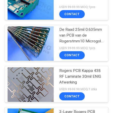
USD9.99-99.99 MOQ:1pcs
CONTACT
De Raad 25mil 0.635mm
van PCB van de
Rogerstmm10 Microgolf
voor Diëlektrische
USD9.99-99.99 MOQ:1pcs
Polarisators
CONTACT
Rogers PCB Kappa 438
RF Laminate 30mil ENIG
Afwerking
USD9.99-99.99 MOQ:1 stks
CONTACT
3-Layer Rogers PCB