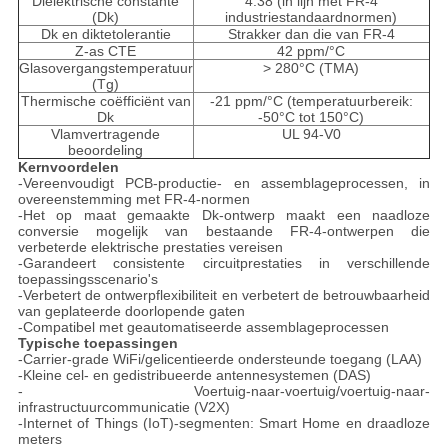
Diëlektrische constante
4.38 (in lijn met FR-4
(Dk)
industriestandaardnormen)
Dk en diktetolerantie
Strakker dan die van FR-4
Z-as CTE
42 ppm/°C
Glasovergangstemperatuur
> 280°C (TMA)
(Tg)
Thermische coëfficiënt van
-21 ppm/°C (temperatuurbereik:
Dk
-50°C tot 150°C)
Vlamvertragende
UL 94-V0
beoordeling
Kernvoordelen
-Vereenvoudigt PCB-productie- en assemblageprocessen, in
overeenstemming met FR-4-normen
-Het op maat gemaakte Dk-ontwerp maakt een naadloze
conversie mogelijk van bestaande FR-4-ontwerpen die
verbeterde elektrische prestaties vereisen
-Garandeert consistente circuitprestaties in verschillende
toepassingsscenario's
-Verbetert de ontwerpflexibiliteit en verbetert de betrouwbaarheid
van geplateerde doorlopende gaten
-Compatibel met geautomatiseerde assemblageprocessen
Typische toepassingen
-Carrier-grade WiFi/gelicentieerde ondersteunde toegang (LAA)
-Kleine cel- en gedistribueerde antennesystemen (DAS)
- Voertuig-naar-voertuig/voertuig-naar-
infrastructuurcommunicatie (V2X)
-Internet of Things (IoT)-segmenten: Smart Home en draadloze
meters