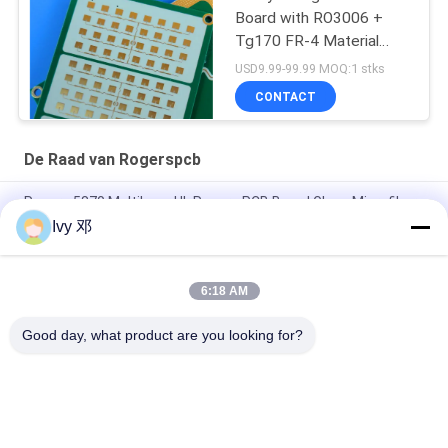
Board with RO3006 +
Tg170 FR-4 Material
0.86mm Thickness and
USD9.99-99.99 MOQ:1 stks
98mm x 30mm Size
CONTACT
De Raad van Rogerspcb
Rogers 5870 Multilayer UL Rogers PCB Board Glass Microfiber
Versterkt PTFE
Ivy 邓
RT-duroïde 5880 PCB's met hoge frequentie
6:18 AM
RF PCB 2-laag 20mil RO4835 Substraat Zwart Zilkscherm
Onderdompeling Goud
Good day, what product are you looking for?
populaire categorieën
Alle
De Raad Van 
Rf-De Raad Van PCB