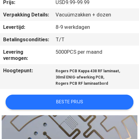
KWALITEITSCONTROLE
Prijs:
USD9.99-99.99
Verpakking Details:
Vacuümzakken + dozen
NEEM
Levertijd:
8-9 werkdagen
CONTACT
Betalingscondities:
T/T
MET
Levering
5000PCS per maand
ONS
vermogen:
OP
Hoogtepunt:
,
Rogers PCB Kappa 438 RF laminaat
,
30mil ENIG-afwerking PCB
NIEUWS
Rogers PCB RF laminaatbord
BESTE PRIJS
GEVALLEN
SITEMAP