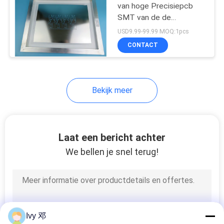
van hoge Precisiepcb
SMT van de de
14
Laserbesnoeiing het
USD9.99-99.99 MOQ:1pcs
Soldeerselstencil
HDI-de Raad van
CONTACT
PCB
Bekijk meer
35
Laat een bericht achter
We bellen je snel terug!
Hoge snelheidspcb
Ivy 邓