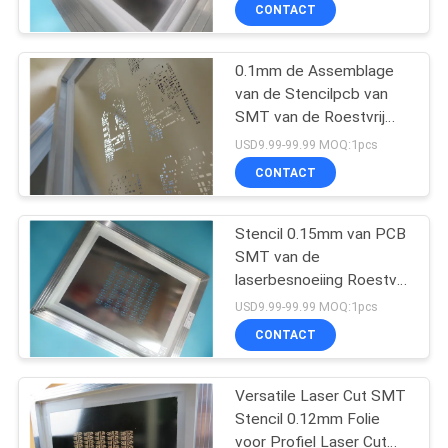
KWALITEITSCONTROLE
CONTACT
NEEM
0.1mm de Assemblage
16
van de Stencilpcb van
CONTACT
SMT van de Roestvrij
PTFE-de Raad van
MET
staalwig voor BGA-
USD9.99-99.99 MOQ:1pcs
PCB
Pakket
ONS
CONTACT
OP
Stencil 0.15mm van PCB
SMT van de
NIEUWS
laserbesnoeiing Roestvrij
13
staalfolie met
USD9.99-99.99 MOQ:1pcs
aluminiumkader
GEVALLEN
CONTACT
Hoge Tg-PCB
SITEMAP
Versatile Laser Cut SMT
Stencil 0.12mm Folie
voor Profiel Laser Cut