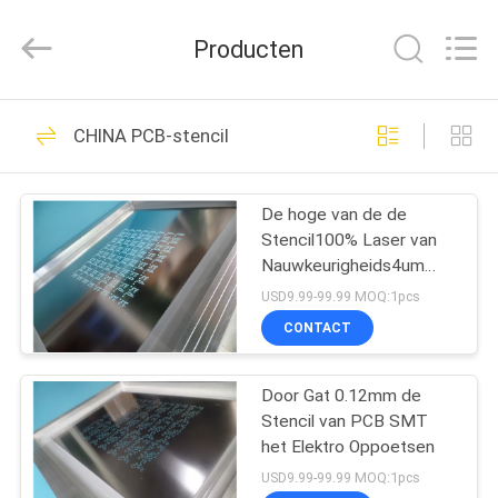
2026
Bicheng
Electronics
Producten
Technology
Co.,
Ltd.
All
Rights
HUIS
388
Reserved.
CHINA PCB-stencil
Rf-de Raad van PCB
PRODUCTEN
De hoge van de de
Stencil100% Laser van
VIDEO'S
Nauwkeurigheids4um
PCB SMT Wig van het
USD9.99-99.99 MOQ:1pcs
de Besnoeiingsroestvrije
OVER
CONTACT
staal
231
ONS
De Raad van
Door Gat 0.12mm de
Stencil van PCB SMT
FABRIEKSTOCHT
Rogerspcb
het Elektro Oppoetsen
USD9.99-99.99 MOQ:1pcs