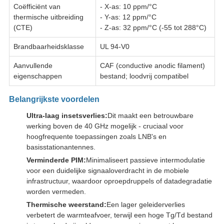
Coëfficiënt van
- X-as: 10 ppm/°C
thermische uitbreiding
- Y-as: 12 ppm/°C
(CTE)
- Z-as: 32 ppm/°C (-55 tot 288°C)
Brandbaarheidsklasse
UL 94-V0
Aanvullende
CAF (conductive anodic filament)
eigenschappen
bestand; loodvrij compatibel
Belangrijkste voordelen
Ultra-laag insetsverlies:
Dit maakt een betrouwbare
werking boven de 40 GHz mogelijk - cruciaal voor
hoogfrequente toepassingen zoals LNB's en
basisstationantennes.
Verminderde PIM:
Minimaliseert passieve intermodulatie
voor een duidelijke signaaloverdracht in de mobiele
infrastructuur, waardoor oproepdruppels of datadegradatie
worden vermeden.
Thermische weerstand:
Een lager geleiderverlies
verbetert de warmteafvoer, terwijl een hoge Tg/Td bestand