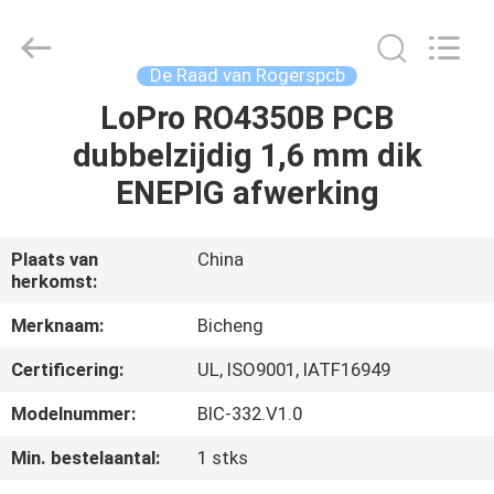
2026
Bicheng
Electronics
Technology
Co.,
De Raad van Rogerspcb
Ltd.
All
Rights
LoPro RO4350B PCB
HUIS
Reserved.
dubbelzijdig 1,6 mm dik
PRODUCTEN
ENEPIG afwerking
VIDEO'S
Plaats van
China
herkomst:
OVER
Merknaam:
Bicheng
ONS
Certificering:
UL, ISO9001, IATF16949
Modelnummer:
BIC-332.V1.0
FABRIEKSTOCHT
Min. bestelaantal:
1 stks