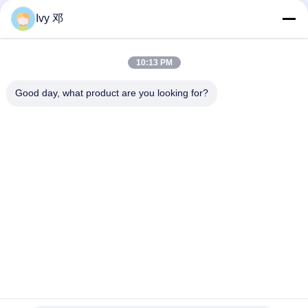
Rogers 5870 Multilayer UL Rogers PCB Board Glass Microfiber
Versterkt PTFE
Ivy 邓
RT-duroïde 5880 PCB's met hoge frequentie
10:13 PM
RF PCB 2-laag 20mil RO4835 Substraat Zwart Zilkscherm
Onderdompeling Goud
Good day, what product are you looking for?
populaire categorieën
Alle
De Raad Van 
Rf-De Raad Van PCB
Rogerspcb
PTFE-De Raad Van 
Taconic PCB
PCB
F4B PCB's
Meerlagige PCB
HDI-De Raad Van 
Hybride PCB's
PCB