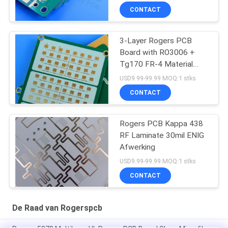
CONTACT
3-Layer Rogers PCB
Board with RO3006 +
Tg170 FR-4 Material
0.86mm Thickness and
USD9.99-99.99 MOQ:1 stks
98mm x 30mm Size
CONTACT
Rogers PCB Kappa 438
RF Laminate 30mil ENIG
Afwerking
USD9.99-99.99 MOQ:1 stks
CONTACT
De Raad van Rogerspcb