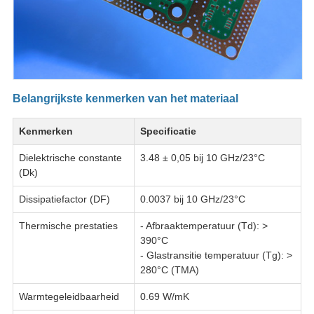
Belangrijkste kenmerken van het materiaal
Kenmerken
Specificatie
Dielektrische constante
3.48 ± 0,05 bij 10 GHz/23°C
(Dk)
Dissipatiefactor (DF)
0.0037 bij 10 GHz/23°C
Thermische prestaties
- Afbraaktemperatuur (Td): >
390°C
- Glastransitie temperatuur (Tg): >
280°C (TMA)
Warmtegeleidbaarheid
0.69 W/mK