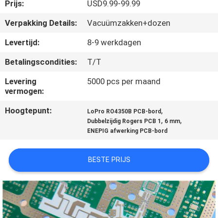
KWALITEITSCONTROLE
Prijs:
USD9.99-99.99
Verpakking Details:
Vacuümzakken+dozen
NEEM
Levertijd:
8-9 werkdagen
CONTACT
Betalingscondities:
T/T
MET
Levering
5000 pcs per maand
ONS
vermogen:
OP
Hoogtepunt:
,
LoPro RO4350B PCB-bord
,
,
Dubbelzijdig Rogers PCB 1
6 mm
NIEUWS
ENEPIG afwerking PCB-bord
BESTE PRIJS
GEVALLEN
SITEMAP