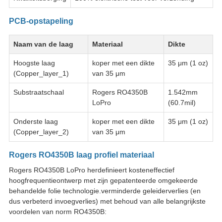
PCB-opstapeling
Naam van de laag
Materiaal
Dikte
Hoogste laag
koper met een dikte
35 μm (1 oz)
(Copper_layer_1)
van 35 μm
Substraatschaal
Rogers RO4350B
1.542mm
LoPro
(60.7mil)
Onderste laag
koper met een dikte
35 μm (1 oz)
(Copper_layer_2)
van 35 μm
Rogers RO4350B laag profiel materiaal
Rogers RO4350B LoPro herdefinieert kosteneffectief
hoogfrequentieontwerp met zijn gepatenteerde omgekeerde
behandelde folie technologie.verminderde geleiderverlies (en
dus verbeterd invoegverlies) met behoud van alle belangrijkste
voordelen van norm RO4350B: