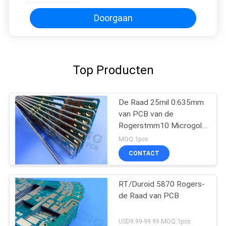
Doorgaan
Top Producten
De Raad 25mil 0.635mm
van PCB van de
Rogerstmm10 Microgolf
voor Diëlektrische
MOQ:1pcs
Polarisators
CONTACT
RT/Duroid 5870 Rogers-
de Raad van PCB
USD9.99-99.99 MOQ:1pcs