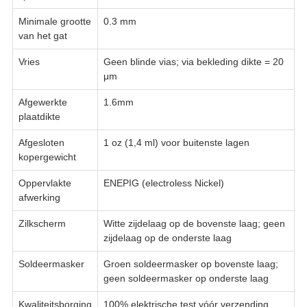
Minimale grootte
0.3 mm
van het gat
Vries
Geen blinde vias; via bekleding dikte = 20
μm
Afgewerkte
1.6mm
plaatdikte
Afgesloten
1 oz (1,4 ml) voor buitenste lagen
kopergewicht
Oppervlakte
ENEPIG (electroless Nickel)
afwerking
Zilkscherm
Witte zijdelaag op de bovenste laag; geen
zijdelaag op de onderste laag
Soldeermasker
Groen soldeermasker op bovenste laag;
geen soldeermasker op onderste laag
Kwaliteitsborging
100% elektrische test vóór verzending