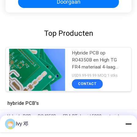
Doorgaan
Top Producten
Hybride PCB op
RO4350B en High TG
FR4 materiaal 4-laag
Blind Vias
USD9.99-99.99 MOQ:1 stks
CONTACT
hybride PCB's
Hybride PCB op RO4350B en FR4, RT dureid 5880 materialen
Ivy 邓
Hybride vierlaagse F4BM265 PCB met gecontroleerde
impedantie met blinde vias