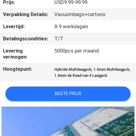
KWALITEITSCONTROLE
Prijs:
USD9.99-99.99
Verpakking Details:
Vacuümbags+cartons
NEEM
Levertijd:
8-9 werkdagen
CONTACT
Betalingscondities:
T/T
MET
Levering
5000pcs per maand
ONS
vermogen:
OP
Hoogtepunt:
,
,
Hybride Multilaagpcb
1.6mm Multilaagpcb
1.6mm de Raad van 4 Laagpcb
NIEUWS
BESTE PRIJS
GEVALLEN
SITEMAP