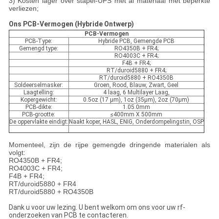
3) Kosten lager over stapel-UPS met al materiaal met beperkte
verliezen;
Ons PCB-Vermogen (Hybride Ontwerp)
PCB-Vermogen
PCB-Type:
Hybride PCB, Gemengde PCB
Gemengd type:
RO4350B + FR4;
RO4003C + FR4;
F4B + FR4;
RT/duroid5880 + FR4;
RT/duroid5880 + RO4350B
Soldeerselmasker:
Groen, Rood, Blauw, Zwart, Geel
Laagtelling:
4 laag, 6 Multilayer Laag,
Kopergewicht:
0.5oz (17 µm), 1oz (35µm), 2oz (70µm)
PCB-dikte:
1.05.0mm
PCB-grootte:
≤400mm X 500mm
De oppervlakte eindigt:
Naakt koper, HASL, ENIG, Onderdompelingstin, OSP
Momenteel, zijn de rijpe gemengde dringende materialen als
volgt:
RO4350B + FR4;
RO4003C + FR4;
F4B + FR4;
RT/duroid5880 + FR4
RT/duroid5880 + RO4350B
Dank u voor uw lezing. U bent welkom om ons voor uw rf-
onderzoeken van PCB te contacteren.