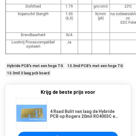
Dichtheid
1.79
gm/cm3
23℃
Koperschil Stength
1.05
N/mm
na soldeerselvl
(6,0)
(pli)
oz.
EDC Foli
Brandbaarheid
N/A
Loodvrij Procescompatibel
Ja
systeem
Hybride PCB's met een hoge TG
13.3mil PCB's met een hoge TG
13.3mil 3 laag pcb board
Krijg de beste prijs voor
4 Raad Bulit van laag de Hybride
PCB op Rogers 20mil RO4003C en
Fr-4