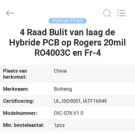
2026
Bicheng
Electronics
Technology
Co.,
Hybride PCB's
Ltd.
All
Rights
4 Raad Bulit van laag de
HUIS
Reserved.
Hybride PCB op Rogers 20mil
PRODUCTEN
RO4003C en Fr-4
VIDEO'S
Plaats van
China
herkomst:
OVER
Merknaam:
Bicheng
ONS
Certificering:
UL, ISO9001, IATF16949
Modelnummer:
OIC-076.V1.0
FABRIEKSTOCHT
Min. bestelaantal:
1pcs