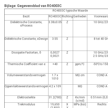
Bijlage: Gegevensblad van RO4003C
RO4003C typische Waarde
Bezit
RO4003C
Richting
Eenheden
Voorwaar
Diëlektrische Constante,
3.38±0.05
Z
10 GHz/2
εProcess
Diëlektrische Constante, εDesign
3.55
Z
8 tot 40 G
Dissipatie Factortan, δ
0,0027
Z
10 GHz/2
0,0021
2.5 GHz/2
Thermische Coëfficiënt van ε
+40
Z
ppm/℃
-50℃to 15
Volumeweerstandsvermogen
1.7 x
MΩ.cm
COND A
1010
Oppervlakteweerstandsvermogen
4.2 x 109
MΩ
COND A
Elektrosterkte
31.2(780)
Z
Kv/mm
0.51mm (0,0
(v/mil)
Trekmodulus
19,650
X
MPa (ksi)
Rechts
(2.850)
Y