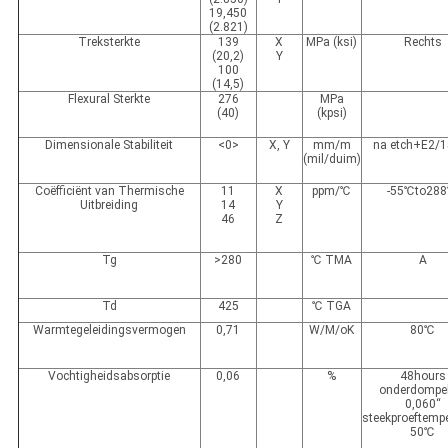
19,450
(2.821)
Treksterkte
139
X
MPa (ksi)
Rechts
(20,2)
Y
100
(14,5)
Flexural Sterkte
276
MPa
(40)
(kpsi)
Dimensionale Stabiliteit
<0>
X, Y
mm/m
na etch+E2/
(mil/duim)
Coëfficiënt van Thermische
11
X
ppm/℃
-55℃to28
Uitbreiding
14
Y
46
Z
Tg
>280
℃ TMA
A
Td
425
℃ TGA
Warmtegeleidingsvermogen
0,71
W/M/oK
80℃
Vochtigheidsabsorptie
0,06
%
48hours
onderdompe
0,060“
steekproeftemp
50℃