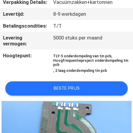
KWALITEITSCONTROLE
Verpakking Details:
Vacuümzakken+kartonnen
Levertijd:
8-9 werkdagen
NEEM
Betalingscondities:
T/T
CONTACT
Levering
5000 stuks per maand
MET
vermogen:
ONS
Hoogtepunt:
,
TLY-5 onderdompeling van tin pcb
OP
Hoogfrequentieproject onderdompeling tin
pcb
,
2 laag onderdompeling tin pcb
NIEUWS
BESTE PRIJS
GEVALLEN
SITEMAP