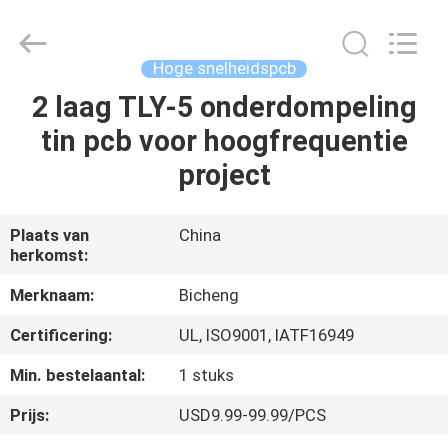
2026
Bicheng
Electronics
Technology
Co.,
Hoge snelheidspcb
Ltd.
All
Rights
2 laag TLY-5 onderdompeling
HUIS
Reserved.
tin pcb voor hoogfrequentie
PRODUCTEN
project
VIDEO'S
Plaats van
China
herkomst:
OVER
Merknaam:
Bicheng
ONS
Certificering:
UL, ISO9001, IATF16949
Min. bestelaantal:
1 stuks
FABRIEKSTOCHT
Prijs:
USD9.99-99.99/PCS