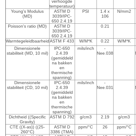
verhoogde
temperatuur)
Young's Modulus
ASTM D
PSI
1.4 x
N/mm2
(MD)
3039/IPC-
106
650 2.4.19
Poisson's ratio (MD)
ASTM D
0.21
3039/IPC-
650 2.4.19
Warmtegeleidbaarheid
ASTM F 433
W/M*K
0.22
W/M*K
Dimensionele
IPC-650
mils/inch
-
stabiliteit (MD, 10 mil)
2.4.39
Nee.038
(gemiddeld
na bakken
en
thermische
spanning)
Dimensionele
IPC-650
mils/inch
-
stabiliteit (CD, 10 mil)
2.4.39
Nee.031
(gemiddeld
na bakken
en
thermische
spanning)
Dichtheid ((Specific
ASTM D 792
g/cm3
2.19
g/cm3
Gravity)
CTE ((X-as)) ((25-
ASTM D
ppm/°C
26
ppm/°C
260°C)
3386 (TMA)