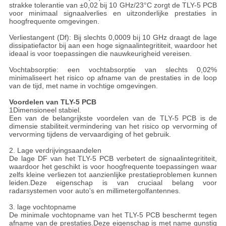
strakke tolerantie van ±0,02 bij 10 GHz/23°C zorgt de TLY-5 PCB
voor minimaal signaalverlies en uitzonderlijke prestaties in
hoogfrequente omgevingen.
Verliestangent (Df): Bij slechts 0,0009 bij 10 GHz draagt de lage
dissipatiefactor bij aan een hoge signaalintegrititeit, waardoor het
ideaal is voor toepassingen die nauwkeurigheid vereisen.
Vochtabsorptie: een vochtabsorptie van slechts 0,02%
minimaliseert het risico op afname van de prestaties in de loop
van de tijd, met name in vochtige omgevingen.
Voordelen van TLY-5 PCB
1Dimensioneel stabiel.
Een van de belangrijkste voordelen van de TLY-5 PCB is de
dimensie stabiliteit.vermindering van het risico op vervorming of
vervorming tijdens de vervaardiging of het gebruik.
2. Lage verdrijvingsaandelen
De lage DF van het TLY-5 PCB verbetert de signaalintegrititeit,
waardoor het geschikt is voor hoogfrequente toepassingen waar
zelfs kleine verliezen tot aanzienlijke prestatieproblemen kunnen
leiden.Deze eigenschap is van cruciaal belang voor
radarsystemen voor auto's en millimetergolfantennes.
3. lage vochtopname
De minimale vochtopname van het TLY-5 PCB beschermt tegen
afname van de prestaties.Deze eigenschap is met name gunstig