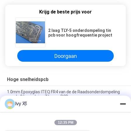
Krijg de beste prijs voor
2 laag TLY-5 onderdompeling tin
pcb voor hoogfrequentie project
Doorgaan
Hoge snelheidspcb
1.0mm Epoxyglas ITEQ FR4 van de de Raadsonderdompeling
van de 2 Lagenkring Zilveren PCB
Ivy 邓
Gouden van de de Randschakelaar van Vingerpcb Vergulde van
de de Kringsraad PCB van het Contactvingers Harde Gouden
12:35 PM
12-laagse M6 PCB-impedantiebeheersing ENIG meerlaagse
schakelplaat