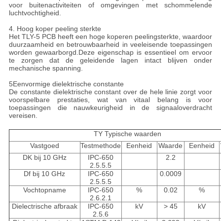
voor buitenactiviteiten of omgevingen met schommelende
luchtvochtigheid.
4. Hoog koper peeling sterkte
Het TLY-5 PCB heeft een hoge koperen peelingsterkte, waardoor
duurzaamheid en betrouwbaarheid in veeleisende toepassingen
worden gewaarborgd.Deze eigenschap is essentieel om ervoor
te zorgen dat de geleidende lagen intact blijven onder
mechanische spanning.
5Eenvormige dielektrische constante
De constante dielektrische constant over de hele linie zorgt voor
voorspelbare prestaties, wat van vitaal belang is voor
toepassingen die nauwkeurigheid in de signaaloverdracht
vereisen.
TY Typische waarden
Vastgoed
Testmethode
Eenheid
Waarde
Eenheid
DK bij 10 GHz
IPC-650
2.2
2.5.5.5
Df bij 10 GHz
IPC-650
0.0009
2.5.5.5
Vochtopname
IPC-650
%
0.02
%
2.6.2.1
Dielectrische afbraak
IPC-650
kV
> 45
kV
2.5.6