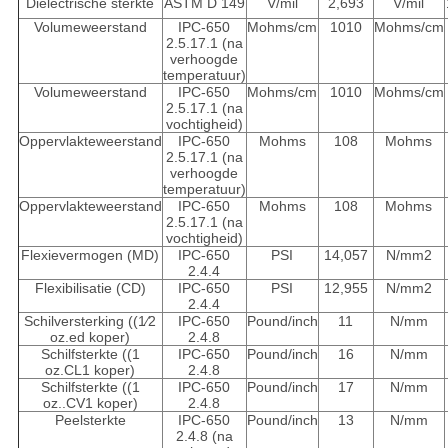
Dielectrische sterkte
ASTM D 149
V/mil
2,693
V/mil
Volumeweerstand
IPC-650
Mohms/cm
1010
Mohms/cm
2.5.17.1 (na
verhoogde
temperatuur)
Volumeweerstand
IPC-650
Mohms/cm
1010
Mohms/cm
2.5.17.1 (na
vochtigheid)
Oppervlakteweerstand
IPC-650
Mohms
108
Mohms
2.5.17.1 (na
verhoogde
temperatuur)
Oppervlakteweerstand
IPC-650
Mohms
108
Mohms
2.5.17.1 (na
vochtigheid)
Flexievermogen (MD)
IPC-650
PSI
14,057
N/mm2
2.4.4
Flexibilisatie (CD)
IPC-650
PSI
12,955
N/mm2
2.4.4
Schilversterking ((1⁄2
IPC-650
Pound/inch
11
N/mm
oz.ed koper)
2.4.8
Schilfsterkte ((1
IPC-650
Pound/inch
16
N/mm
oz.CL1 koper)
2.4.8
Schilfsterkte ((1
IPC-650
Pound/inch
17
N/mm
oz..CV1 koper)
2.4.8
Peelsterkte
IPC-650
Pound/inch
13
N/mm
2.4.8 (na