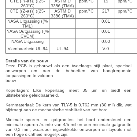
CTE ((Y-as)) ((25-
ASTM D
ppm/°C
15
ppm/°C
260°C)
3386 (TMA)
CTE ((Z-as)) ((25-
ASTM D
ppm/°C
217
ppm/°C
260°C)
3386 (TMA)
NASA Uitgassing ((%
0.01
TML)
NASA Outgassing ((%
0.01
CVCM)
NASA Uitgassing
0.00
Vlambaarheid UL-94
UL-94
V-0
Details van de bouw
Deze PCB is gebouwd als een tweelaags stijf plaat, speciaal
ontworpen om aan de behoeften van hoogfrequente
toepassingen te voldoen.
bouw:
Koperlagen: Elke koperlaag meet 35 μm en biedt een
uitstekende geleidbaarheid.
Kernmateriaal: De kern van TLY-5 is 0,762 mm (30 mil) dik, wat
bijdraagt aan de mechanische stabiliteit van het bord.
Minimale sporen- en gatgroottes: het bord ondersteunt een
minimale sporen-/ruimte van 4/5 mil en een minimale gatgrootte
van 0,3 mm, waardoor ingewikkelde ontwerpen en layouts met
een hoge dichtheid mogelijk zijn.