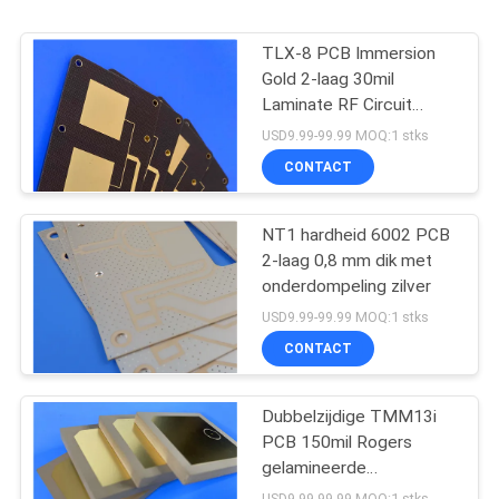
TLX-8 PCB Immersion
Gold 2-laag 30mil
Laminate RF Circuit
Board
USD9.99-99.99 MOQ:1 stks
CONTACT
NT1 hardheid 6002 PCB
2-laag 0,8 mm dik met
onderdompeling zilver
USD9.99-99.99 MOQ:1 stks
CONTACT
Dubbelzijdige TMM13i
PCB 150mil Rogers
gelamineerde
hoogfrequente circuits
USD9.99-99.99 MOQ:1 stks