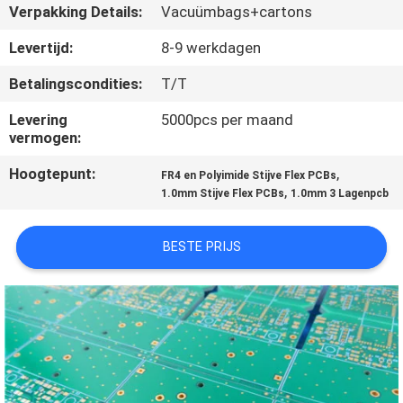
KWALITEITSCONTROLE
Verpakking Details:
Vacuümbags+cartons
Levertijd:
8-9 werkdagen
NEEM
Betalingscondities:
T/T
CONTACT
Levering
5000pcs per maand
MET
vermogen:
ONS
Hoogtepunt:
,
FR4 en Polyimide Stijve Flex PCBs
OP
,
1.0mm Stijve Flex PCBs
1.0mm 3 Lagenpcb
NIEUWS
BESTE PRIJS
GEVALLEN
SITEMAP