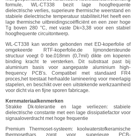
formule, WL-CT338 bezit lage hoogfrequente
dielectrische verlies, superieure thermische weerstand en
stabiele dielectrische temperatuur stabiliteit.Het heeft een
lage thermische uitbreidingscoëfficiënt en een zeer hoge
Tg boven 280 °C, met vaste Dk=3,38 voor een stabiel
hoogfrequente circuitontwerp.
WL-CT338 kan worden gebonden met ED-koperfolie of
omgekeerde RTF-koperfolie.de lijmondersteunde
structuur voegt 0 toe.018mm (0,7mil) dikte om koperen
binding kracht te versterken. Dit substraat past bij
aluminium basis voor aangepaste aluminium high-
frequency PCB's. Compatibel met standaard FR4
proces,het toestaat herhaalde lamineering voor meerlagig
stapelen, en beschikt over een uitstekende werkzaamheid
voor dicht via en fijne sporen fabricage.
Kernmateriaalkenmerken
Strakke Dk-tolerantie en lage verliezen: stabiele
dielectrische constante met een lage dissipatiefactor voor
signaaloverdracht met hoge frequentie
Premium Thermoset-systeem: koolwaterstofkeramische
thermosethars zorgt voor superieure PCB-