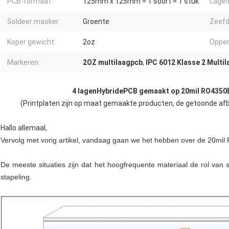
PCB-formaat:
125mm x 125mm = 1 soort = 1 stuk
Lagen 
Soldeer masker:
Groente
Zeefd
Koper gewicht:
2oz
Opper
Markeren:
2OZ multilaagpcb
,
IPC 6012 Klasse 2 Multi
4 lagen
Hybride
PCB gemaakt op 20mil RO4350B
(Printplaten zijn op maat gemaakte producten, de getoonde afbe
Hallo allemaal,
Vervolg met vorig artikel, vandaag gaan we het hebben over de 20m
De meeste situaties zijn dat het hoogfrequente materiaal de rol van 
stapeling.