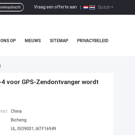
Vraag een offerte aan
|
Dutch
oekopdracht
 ONS OP
NIEUWS
SITEMAP
PRIVACYBELEID
t
Fr-4 voor GPS-Zendontvanger wordt
mst:
China
Bicheng
UL, ISO9001, IATF16949