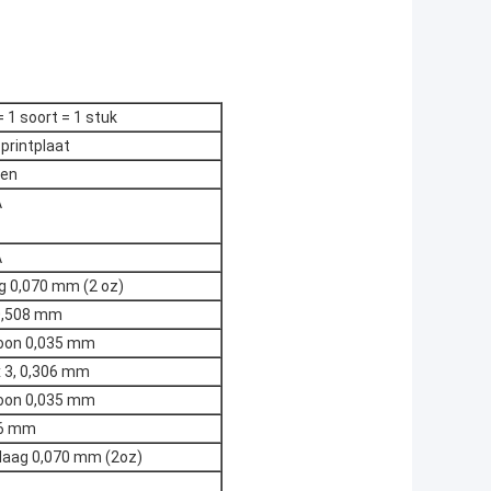
1 soort = 1 stuk
printplaat
gen
A
A
g 0,070 mm (2 oz)
0,508 mm
woon 0,035 mm
 3, 0,306 mm
woon 0,035 mm
,6 mm
 laag 0,070 mm (2oz)