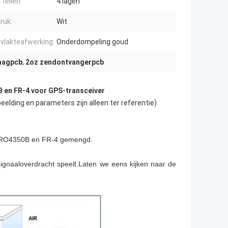
tellen:
4 lagen
ruk:
Wit
vlakteafwerking:
Onderdompeling goud
laagpcb
,
2oz zendontvangerpcb
 en FR-4 voor GPS-transceiver
elding en parameters zijn alleen ter referentie)
il RO4350B en FR-4 gemengd.
signaaloverdracht speelt.Laten we eens kijken naar de