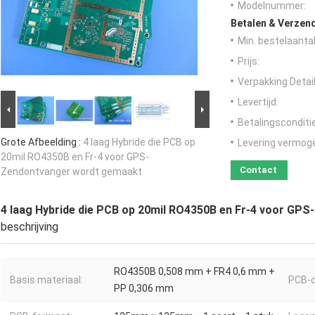
Modelnummer:
Betalen & Verzen
Min. bestelaantal
Prijs:
Verpakking Detail
Levertijd:
Betalingsconditi
Grote Afbeelding :
4 laag Hybride die PCB op
Levering vermog
20mil RO4350B en Fr-4 voor GPS-
Contact
Zendontvanger wordt gemaakt
4 laag Hybride die PCB op 20mil RO4350B en Fr-4 voor GP
beschrijving
RO4350B 0,508 mm + FR4 0,6 mm +
Basis materiaal:
PCB-d
PP 0,306 mm