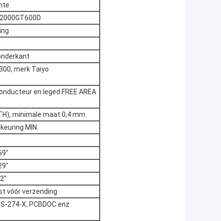
nte
R-2000GT600D
ing
onderkant
300, merk Taiyo
conducteur en leged FREE AREA
TH), minimale maat 0,4 mm.
keuring MIN.
59"
29"
2"
st vóór verzending
 RS-274-X, PCBDOC enz