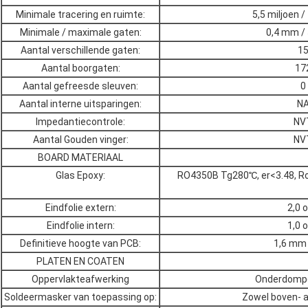
Minimale tracering en ruimte:
5,5 miljoen /
Minimale / maximale gaten:
0,4 mm /
Aantal verschillende gaten:
1
Aantal boorgaten:
17
Aantal gefreesde sleuven:
0
Aantal interne uitsparingen:
N
Impedantiecontrole:
NV
Aantal Gouden vinger:
NV
BOARD MATERIAAL
Glas Epoxy:
RO4350B Tg280℃, er<3.48, Rog
Eindfolie extern:
2,0 
Eindfolie intern:
1,0 
Definitieve hoogte van PCB:
1,6 mm
PLATEN EN COATEN
Oppervlakteafwerking
Onderdompe
Soldeermasker van toepassing op:
Zowel boven- a