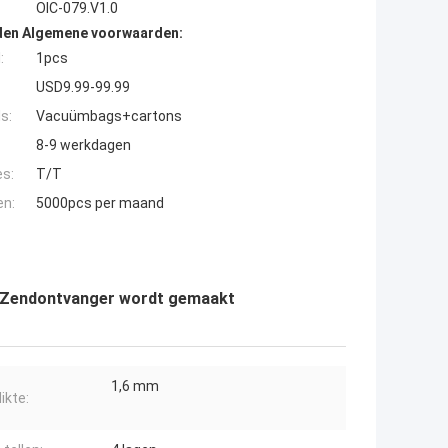
OIC-079.V1.0
den Algemene voorwaarden:
:
1pcs
USD9.99-99.99
s:
Vacuümbags+cartons
8-9 werkdagen
es:
T/T
en:
5000pcs per maand
S-Zendontvanger wordt gemaakt
1,6 mm
ikte: