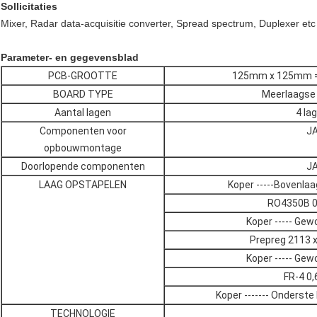
Sollicitatie
s
Mixer, Radar data-acquisitie converter, Spread spectrum, Duplexer etc
Parameter- en gegevensblad
PCB-GROOTTE
125mm x 125mm = 
BOARD TYPE
Meerlaagse 
Aantal lagen
4 la
Componenten voor
J
opbouwmontage
Doorlopende componenten
J
LAAG OPSTAPELEN
Koper -----Bovenlaa
RO4350B 
Koper ----- Ge
Prepreg 2113 x
Koper ----- Ge
FR-4 0
Koper ------- Onderste
TECHNOLOGIE