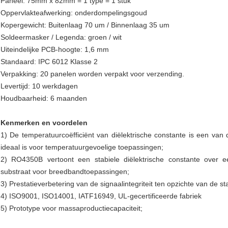
Paneel: 75mm x 82mm = 1 type = 1 stuk
Oppervlakteafwerking: onderdompelingsgoud
Kopergewicht: Buitenlaag 70 um / Binnenlaag 35 um
Soldeermasker / Legenda: groen / wit
Uiteindelijke PCB-hoogte: 1,6 mm
Standaard: IPC 6012 Klasse 2
Verpakking: 20 panelen worden verpakt voor verzending.
Levertijd: 10 werkdagen
Houdbaarheid: 6 maanden
Kenmerken en voordelen
1) De temperatuurcoëfficiënt van diëlektrische constante is een van 
ideaal is voor temperatuurgevoelige toepassingen;
2) RO4350B vertoont een stabiele diëlektrische constante over e
substraat voor breedbandtoepassingen;
3) Prestatieverbetering van de signaalintegriteit ten opzichte van de s
4) ISO9001, ISO14001, IATF16949, UL-gecertificeerde fabriek
5) Prototype voor massaproductiecapaciteit;