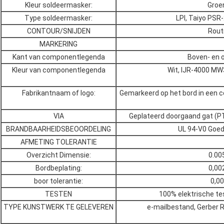
Kleur soldeermasker:
Groe
Type soldeermasker:
LPI, Taiyo PS
CONTOUR/SNIJDEN
Rout
MARKERING
Kant van componentlegenda
Boven- en 
Kleur van componentlegenda
Wit, IJR-4000 MW
Fabrikantnaam of logo:
Gemarkeerd op het bord in een 
VIA
Geplateerd doorgaand gat (P
BRANDBAARHEIDSBEOORDELING
UL 94-V0 Goed
AFMETING TOLERANTIE
Overzicht Dimensie:
0.00
Bordbeplating:
0,00
boor tolerantie:
0,00
TESTEN
100% elektrische te
TYPE KUNSTWERK TE GELEVEREN
e-mailbestand, Gerber