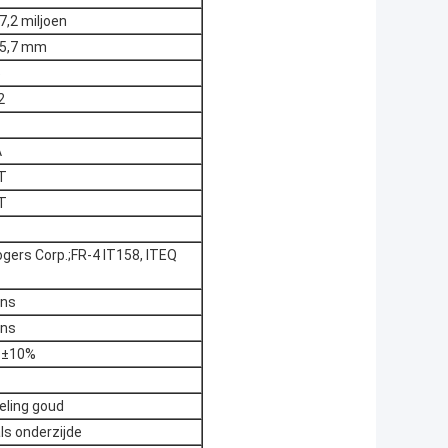
 7,2 miljoen
 5,7 mm
5
2
A
T
T
ers Corp.;FR-4 IT158, ITEQ
ons
ons
 ±10%
ling goud
ls onderzijde