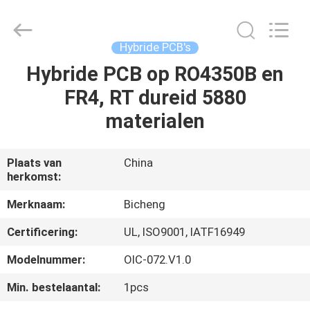
2026
Bicheng
Electronics
Technology
Co.,
Hybride PCB's
Ltd.
All
Rights
Hybride PCB op RO4350B en
HUIS
Reserved.
FR4, RT dureid 5880
PRODUCTEN
materialen
VIDEO'S
Plaats van
China
herkomst:
OVER
Merknaam:
Bicheng
ONS
Certificering:
UL, ISO9001, IATF16949
Modelnummer:
OIC-072.V1.0
FABRIEKSTOCHT
Min. bestelaantal:
1pcs