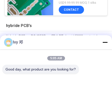
Blind Vias
USD9.99-99.99 MOQ:1 stks
CONTACT
hybride PCB's
Hybride PCB op RO4350B en FR4, RT dureid 5880 materialen
Ivy 邓
Hybride vierlaagse F4BM265 PCB met gecontroleerde
impedantie met blinde vias
5:05 AM
4 laag Hybride die PCB op 20mil RO4350B en Fr-4 voor GPS-
Zendontvanger wordt gemaakt
Good day, what product are you looking for?
populaire categorieën
Alle
De Raad Van 
Rf-De Raad Van PCB
Rogerspcb
PTFE-De Raad Van 
Taconic PCB