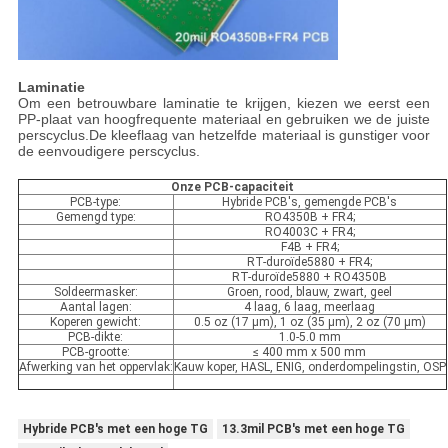
Laminatie
Om een betrouwbare laminatie te krijgen, kiezen we eerst een
PP-plaat van hoogfrequente materiaal en gebruiken we de juiste
perscyclus.De kleeflaag van hetzelfde materiaal is gunstiger voor
de eenvoudigere perscyclus.
Onze
PCB-capaciteit
PCB-type:
Hybride PCB's, gemengde PCB's
Gemengd type:
RO4350B + FR4;
RO4003C + FR4;
F4B + FR4;
RT-duroïde5880 + FR4;
RT-duroïde5880 + RO4350B
Soldeermasker:
Groen, rood, blauw, zwart, geel
Aantal lagen:
4 laag, 6 laag, meerlaag
Koperen gewicht:
0.5 oz (17 μm), 1 oz (35 μm), 2 oz (70 μm)
PCB-dikte:
1.0-5.0 mm
PCB-grootte:
≤ 400 mm x 500 mm
Afwerking van het oppervlak:
Kauw koper, HASL, ENIG, onderdompelingstin, OSP
Hybride PCB's met een hoge TG
13.3mil PCB's met een hoge TG