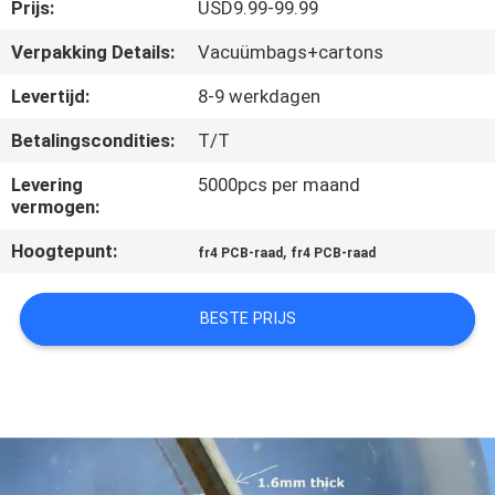
KWALITEITSCONTROLE
Prijs:
USD9.99-99.99
Verpakking Details:
Vacuümbags+cartons
NEEM
Levertijd:
8-9 werkdagen
CONTACT
Betalingscondities:
T/T
MET
Levering
5000pcs per maand
ONS
vermogen:
OP
Hoogtepunt:
,
fr4 PCB-raad
fr4 PCB-raad
NIEUWS
BESTE PRIJS
GEVALLEN
SITEMAP