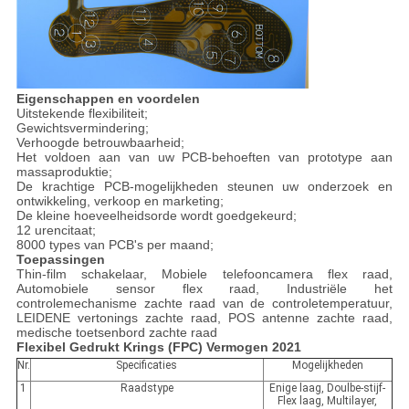
Eigenschappen en voordelen
Uitstekende flexibiliteit;
Gewichtsvermindering;
Verhoogde betrouwbaarheid;
Het voldoen aan van uw PCB-behoeften van prototype aan
massaproduktie;
De krachtige PCB-mogelijkheden steunen uw onderzoek en
ontwikkeling, verkoop en marketing;
De kleine hoeveelheidsorde wordt goedgekeurd;
12 urencitaat;
8000 types van PCB's per maand;
Toepassingen
Thin-film schakelaar, Mobiele telefooncamera flex raad,
Automobiele sensor flex raad, Industriële het
controlemechanisme zachte raad van de controletemperatuur,
LEIDENE vertonings zachte raad, POS antenne zachte raad,
medische toetsenbord zachte raad
Flexibel Gedrukt Krings (FPC) Vermogen 2021
Nr.
Specificaties
Mogelijkheden
1
Raadstype
Enige laag, Doulbe-stijf-
Flex laag, Multilayer,