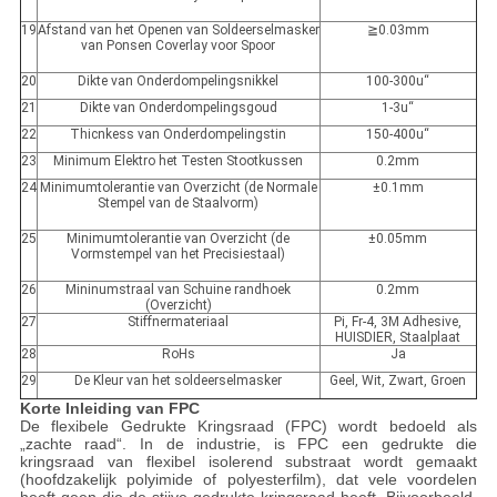
19
Afstand van het Openen van Soldeerselmasker
≧0.03mm
van Ponsen Coverlay voor Spoor
20
Dikte van Onderdompelingsnikkel
100-300u“
21
Dikte van Onderdompelingsgoud
1-3u“
22
Thicnkess van Onderdompelingstin
150-400u“
23
Minimum Elektro het Testen Stootkussen
0.2mm
24
Minimumtolerantie van Overzicht (de Normale
±0.1mm
Stempel van de Staalvorm)
25
Minimumtolerantie van Overzicht (de
±0.05mm
Vormstempel van het Precisiestaal)
26
Mininumstraal van Schuine randhoek
0.2mm
(Overzicht)
27
Stiffnermateriaal
Pi, Fr-4, 3M Adhesive,
HUISDIER, Staalplaat
28
RoHs
Ja
29
De Kleur van het soldeerselmasker
Geel, Wit, Zwart, Groen
Korte Inleiding van FPC
De flexibele Gedrukte Kringsraad (FPC) wordt bedoeld als
„zachte raad“. In de industrie, is FPC een gedrukte die
kringsraad van flexibel isolerend substraat wordt gemaakt
(hoofdzakelijk polyimide of polyesterfilm), dat vele voordelen