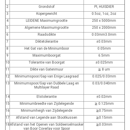
2
Grondstof
PI, HUISDIER
3
Kopergewicht
0.5oz, 1oz, 2oz
4
LEIDENE Maximumgrootte
250 x 5000mm
5
Algemene Maximumgrootte
250 x 2000mm
6
Raadsdikte
0.03mm3.0mm
7
Diktetolerantie
±0.03mm
8
Het Gat van de Mininumboor
0.05mm
9
Maximumboorgat
6.5mm
10
Tolerantie van Boorgat
±0.025mm
11
Dikte van Gatenmuur
≧ 8 um
12
Minimumspoor/Gap van Enige Laagraad
0.025/0.03mm
13
Minimumspoor/Gap van Dubbele Laag en
0.03/0.040mm
Multilayer Raad
14
Etstolerantie
±0.02mm
15
Minimumbreedte van Zijdelegende
≧ 0.125mm
16
Minimumheigh van Zijdelegende
≧0.75mm
17
Afstand van Legende aan Stootkussen
≧0.15mm
18
Afstand van het Openen van Soldeerselmasker
≧0.03mm
van Boor Coverlay voor Spoor