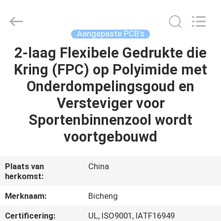
2026
Bicheng
Electronics
Technology
Co.,
Aangepaste PCB's
Ltd.
All
Rights
2-laag Flexibele Gedrukte die
HUIS
Reserved.
Kring (FPC) op Polyimide met
PRODUCTEN
Onderdompelingsgoud en
Versteviger voor
VIDEO'S
Sportenbinnenzool wordt
voortgebouwd
OVER
ONS
Plaats van
China
herkomst:
FABRIEKSTOCHT
Merknaam:
Bicheng
Certificering:
UL, ISO9001, IATF16949