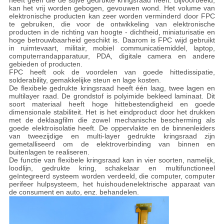
heeft geen die de stijve gedrukte kringsraad heeft. Bijvoorbeeld,
kan het vrij worden gebogen, gevouwen wond. Het volume van
elektronische producten kan zeer worden verminderd door FPC
te gebruiken, die voor de ontwikkeling van elektronische
producten in de richting van hoogte - dichtheid, miniaturisatie en
hoge betrouwbaarheid geschikt is. Daarom is FPC wijd gebruikt
in ruimtevaart, militair, mobiel communicatiemiddel, laptop,
computerrandapparatuur, PDA, digitale camera en andere
gebieden of producten.
FPC heeft ook de voordelen van goede hittedissipatie,
solderability, gemakkelijke steun en lage kosten.
De flexibele gedrukte kringsraad heeft één laag, twee lagen en
multilayer raad. De grondstof is polyimide bekleed laminaat. Dit
soort materiaal heeft hoge hittebestendigheid en goede
dimensionale stabiliteit. Het is het eindproduct door het drukken
met de deklaagfilm die zowel mechanische bescherming als
goede elektroisolatie heeft. De oppervlakte en de binnenleiders
van tweezijdige en multi-layer gedrukte kringsraad zijn
gemetalliseerd om de elektroverbinding van binnen en
buitenlagen te realiseren.
De functie van flexibele kringsraad kan in vier soorten, namelijk,
loodlijn, gedrukte kring, schakelaar en multifunctioneel
geïntegreerd systeem worden verdeeld, die computer, computer
perifeer hulpsysteem, het huishoudenelektrische apparaat van
de consument en auto, enz. behandelen.