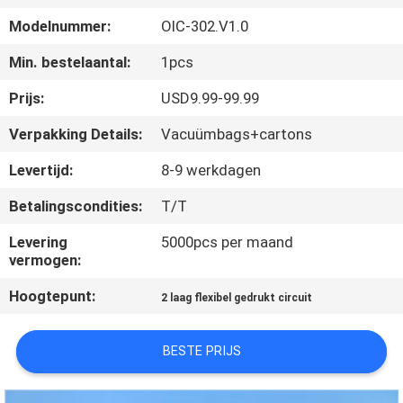
KWALITEITSCONTROLE
Modelnummer:
OIC-302.V1.0
NEEM
Min. bestelaantal:
1pcs
CONTACT
Prijs:
USD9.99-99.99
MET
Verpakking Details:
Vacuümbags+cartons
ONS
Levertijd:
8-9 werkdagen
OP
Betalingscondities:
T/T
NIEUWS
Levering
5000pcs per maand
vermogen:
Hoogtepunt:
GEVALLEN
2 laag flexibel gedrukt circuit
BESTE PRIJS
SITEMAP