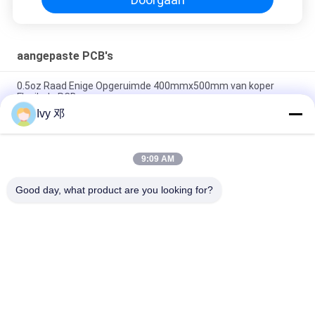
aangepaste PCB's
0.5oz Raad Enige Opgeruimde 400mmx500mm van koper
Flexibele PCB
Ivy 邓
Dubbele Laag 0.25mm Flexibele PCB-Raad met Polyimide-
Versteviger
9:09 AM
Flexibele Gedrukte FPC-Kringsraad Enige Opgeruimde
Polyimide voor Telemetriesysteem
Good day, what product are you looking for?
populaire categorieën
Alle
De Raad Van 
Rf-De Raad Van PCB
Rogerspcb
PTFE-De Raad Van 
Taconic PCB
PCB