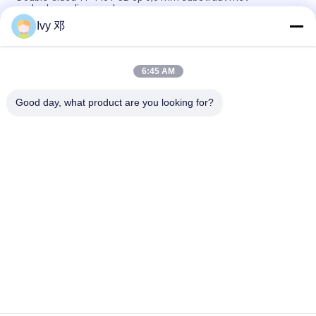
onderdompeling goud
Ivy 邓
Dubbelzijdig CER-10 High-Frequency PCB 30mil Laminate
Immersion zilver
6:45 AM
5 mil dik WL-CT300 PCB 2-laag zwart zijdeplaat Pure Gold
Plating
Good day, what product are you looking for?
populaire categorieën
Alle
De Raad Van 
Rf-De Raad Van PCB
Rogerspcb
PTFE-De Raad Van 
Taconic PCB
PCB
F4B PCB's
Meerlagige PCB
HDI-De Raad Van 
Hybride PCB's
PCB