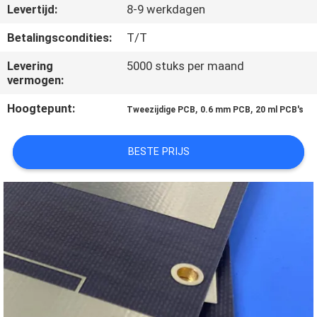
KWALITEITSCONTROLE
Levertijd:
8-9 werkdagen
Betalingscondities:
T/T
NEEM
Levering
5000 stuks per maand
CONTACT
vermogen:
MET
Hoogtepunt:
,
,
Tweezijdige PCB
0.6 mm PCB
20 ml PCB's
ONS
OP
BESTE PRIJS
NIEUWS
GEVALLEN
SITEMAP