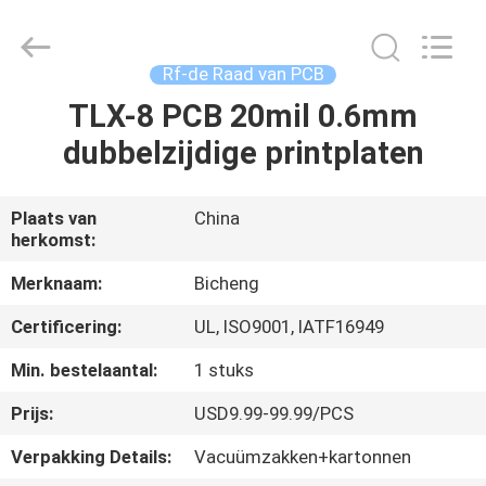
2026
Bicheng
Electronics
Technology
Co.,
Rf-de Raad van PCB
Ltd.
All
Rights
TLX-8 PCB 20mil 0.6mm
HUIS
Reserved.
dubbelzijdige printplaten
PRODUCTEN
Plaats van
China
herkomst:
VIDEO'S
Merknaam:
Bicheng
OVER
Certificering:
UL, ISO9001, IATF16949
ONS
Min. bestelaantal:
1 stuks
Prijs:
USD9.99-99.99/PCS
FABRIEKSTOCHT
Verpakking Details:
Vacuümzakken+kartonnen