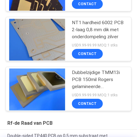
CONTACT
NT1 hardheid 6002 PCB
2-laag 0,8 mm dik met
onderdompeling zilver
USD9.99-99.99 MOQ:1 stks
CONTACT
Dubbelzijdige TMM13i
PCB 150mil Rogers
gelamineerde
hoogfrequente circuits
USD9.99-99.99 MOQ:1 stks
CONTACT
Rf-de Raad van PCB
Double-sided TP440 PCB op 0,5 mm substraat met