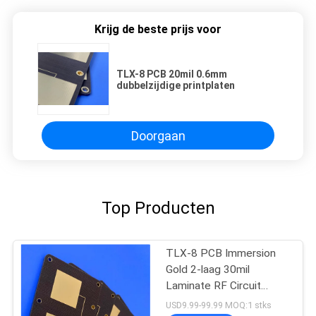
Krijg de beste prijs voor
TLX-8 PCB 20mil 0.6mm
dubbelzijdige printplaten
Doorgaan
Top Producten
TLX-8 PCB Immersion
Gold 2-laag 30mil
Laminate RF Circuit
Board
USD9.99-99.99 MOQ:1 stks