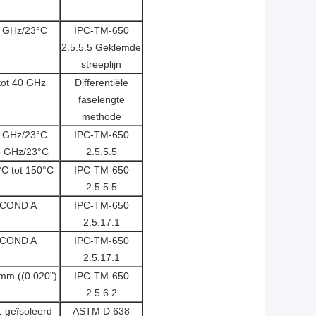
 GHz/23°C
IPC-TM-650
2.5.5.5 Geklemde
streeplijn
tot 40 GHz
Differentiële
faselengte
methode
 GHz/23°C
IPC-TM-650
5 GHz/23°C
2.5.5.5
°C tot 150°C
IPC-TM-650
2.5.5.5
COND A
IPC-TM-650
2.5.17.1
COND A
IPC-TM-650
2.5.17.1
mm ((0.020")
IPC-TM-650
2.5.6.2
 geïsoleerd
ASTM D 638