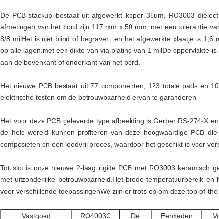
De PCB-stackup bestaat uit afgewerkt koper 35um, RO3003 dielect
afmetingen van het bord zijn 117 mm x 50 mm, met een tolerantie va
8/8 milHet is niet blind of begraven, en het afgewerkte plaatje is 1,6
op alle lagen.met een dikte van via-plating van 1 milDe oppervlakte 
aan de bovenkant of onderkant van het bord.
Het nieuwe PCB bestaat uit 77 componenten, 123 totale pads en 10
elektrische testen om de betrouwbaarheid ervan te garanderen.
Het voor deze PCB geleverde type afbeelding is Gerber RS-274-X en
de hele wereld kunnen profiteren van deze hoogwaardige PCB di
composieten en een loodvrij proces, waardoor het geschikt is voor ver
Tot slot is onze nieuwe 2-laag rigide PCB met RO3003 keramisch 
met uitzonderlijke betrouwbaarheid.Het brede temperatuurbereik en 
voor verschillende toepassingenWe zijn er trots op om deze top-of-the
Vastgoed
RO4003C
De
Eenheden
V