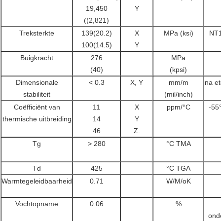
19,450
Y
((2,821)
Treksterkte
139(20.2)
X
MPa (ksi)
NT1
100(14.5)
Y
Buigkracht
276
MPa
(40)
(kpsi)
Dimensionale
< 0.3
X, Y
mm/m
na e
stabiliteit
(mil/inch)
Coëfficiënt van
11
X
ppm/°C
-55
thermische uitbreiding
14
Y
46
Z.
Tg
> 280
°C TMA
Td
425
°C TGA
Warmtegeleidbaarheid
0.71
W/M/oK
Vochtopname
0.06
%
ond