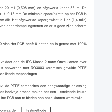
ric 20 mil (0,508 mm) en afgewerkt koper 35um. De
n +/- 0,15 mm.De minimale spoor/ruimte op het PCB is
 mm dik. Het afgewerkte kopergewicht is 1 oz (1,4 mils)
is van onderdompelingstenen en er is geen zijde-scherm
0 vias.Het PCB heeft 8 netten en is getest met 100%
 voldoet aan de IPC-Klasse-2-norm.Onze klanten over
e is ontworpen met RO3003 keramisch gevulde PTFE
schillende toepassingen.
gevulde PTFE-composites een hoogwaardige oplossing
het loodvrije proces maken het een uitstekende keuze
-line PCB aan te bieden aan onze klanten wereldwijd.
oorwaarde
Testmethode