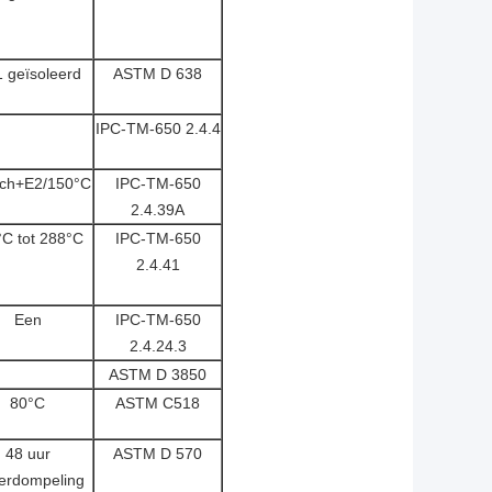
 geïsoleerd
ASTM D 638
IPC-TM-650 2.4.4
tch+E2/150°C
IPC-TM-650
2.4.39A
°C tot 288°C
IPC-TM-650
2.4.41
Een
IPC-TM-650
2.4.24.3
ASTM D 3850
80°C
ASTM C518
48 uur
ASTM D 570
erdompeling