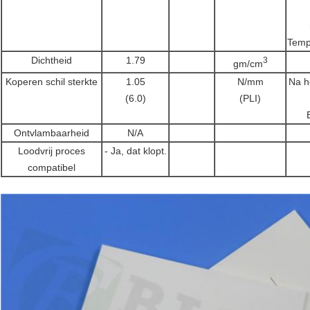
Temp
Dichtheid
1.79
3
gm/cm
Koperen schil sterkte
1.05
N/mm
Na h
(6.0)
(PLI)
Ontvlambaarheid
N/A
Loodvrij proces
- Ja, dat klopt.
compatibel