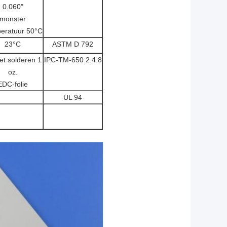
0.060"
monster
eratuur 50°C
23°C
ASTM D 792
et solderen 1
IPC-TM-650 2.4.8
oz.
EDC-folie
UL 94