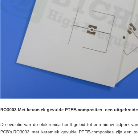
RO3003 Met keramiek gevulde PTFE-composites: een uitgebreide
De evolutie van de elektronica heeft geleid tot een nieuw tijdperk v
PCB's.RO3003 met keramiek gevulde PTFE-composites zijn een too