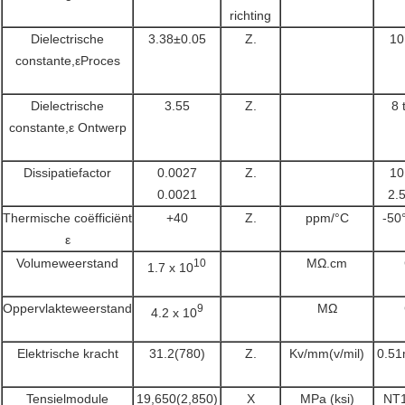
richting
Dielectrische
3.38±0.05
Z.
10
constante,εProces
Dielectrische
3.55
Z.
8 
constante,ε Ontwerp
Dissipatiefactor
0.0027
Z.
10
0.0021
2.
Thermische coëfficiënt
+40
Z.
ppm/°C
-50
ε
Volumeweerstand
MΩ.cm
10
1.7 x 10
Oppervlakteweerstand
MΩ
9
4.2 x 10
Elektrische kracht
31.2(780)
Z.
Kv/mm(v/mil)
0.51
Tensielmodule
19,650(2,850)
X
MPa (ksi)
NT1