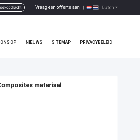
Vraag een offerte aan
|
Dutch
oekopdracht
 ONS OP
NIEUWS
SITEMAP
PRIVACYBELEID
Composites materiaal