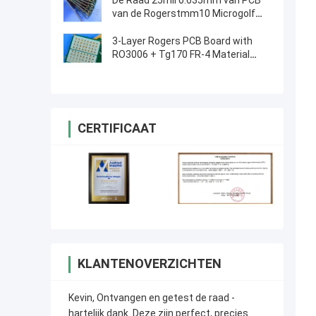
De Raad 25mil 0.635mm van PCB
van de Rogerstmm10 Microgolf
voor Diëlektrische Polarisators
3-Layer Rogers PCB Board with
RO3006 + Tg170 FR-4 Material
0.86mm Thickness and 98mm x
30mm Size
CERTIFICAAT
KLANTENOVERZICHTEN
Kevin, Ontvangen en getest de raad -
hartelijk dank. Deze zijn perfect, precies