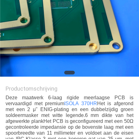
PRIVACYBELEID
Productomschrijving
Deze maatwerk 6-laag rigide meerlaagse PCB is
vervaardigd met premium
ISOLA 370HR
Het is afgerond
met een 2 μ" ENIG-plating en een dubbelzijdig groen
soldeermasker met witte legende.6 mm dikte van het
afgewerkte plankHet PCB is geconfigureerd met een 50Ω
gecontroleerde impedansie op de bovenste laag met een
spoorbreedte van 11 millimeter en voldoet aan de eisen
van IPC-Klasse 3 met een koperen gat van 25 μm, met