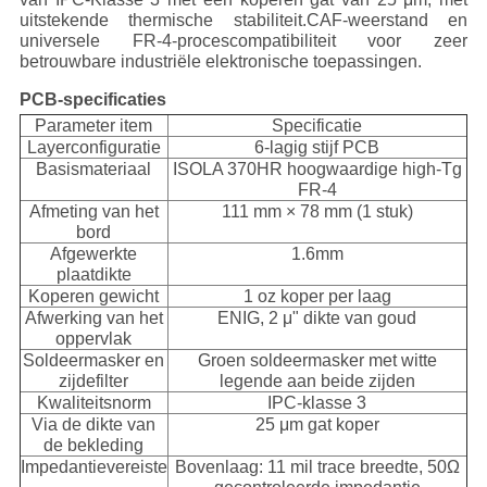
uitstekende thermische stabiliteit.CAF-weerstand en
universele FR-4-procescompatibiliteit voor zeer
betrouwbare industriële elektronische toepassingen.
PCB-specificaties
Parameter item
Specificatie
Layerconfiguratie
6-lagig stijf PCB
Basismateriaal
ISOLA 370HR hoogwaardige high-Tg
FR-4
Afmeting van het
111 mm × 78 mm (1 stuk)
bord
Afgewerkte
1.6mm
plaatdikte
Koperen gewicht
1 oz koper per laag
Afwerking van het
ENIG, 2 μ" dikte van goud
oppervlak
Soldeermasker en
Groen soldeermasker met witte
zijdefilter
legende aan beide zijden
Kwaliteitsnorm
IPC-klasse 3
Via de dikte van
25 μm gat koper
de bekleding
Impedantievereiste
Bovenlaag: 11 mil trace breedte, 50Ω