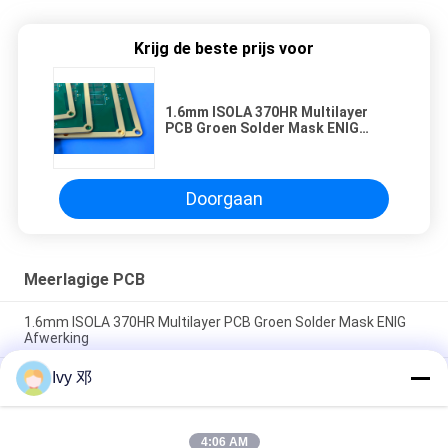
Krijg de beste prijs voor
1.6mm ISOLA 370HR Multilayer
PCB Groen Solder Mask ENIG
Afwerking
Doorgaan
Meerlagige PCB
1.6mm ISOLA 370HR Multilayer PCB Groen Solder Mask ENIG
Afwerking
Ivy 邓
PCB met de Serie 10-laag BGA van het Balnet PCB op Hoge Tg
Fr-4 met Onderdompelingsgoud dat wordt voortgebouwd
Via Gevulde die PCB via in Raad van de Stootkussenkring
4:06 AM