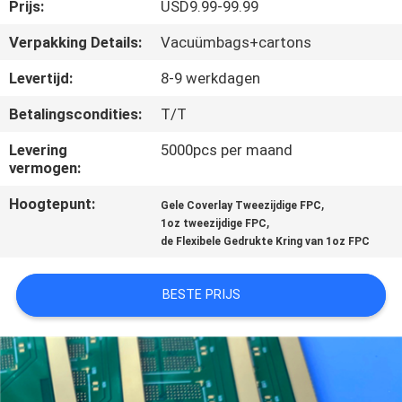
KWALITEITSCONTROLE
Prijs:
USD9.99-99.99
Verpakking Details:
Vacuümbags+cartons
NEEM
Levertijd:
8-9 werkdagen
CONTACT
Betalingscondities:
T/T
MET
Levering
5000pcs per maand
ONS
vermogen:
OP
Hoogtepunt:
,
Gele Coverlay Tweezijdige FPC
,
1oz tweezijdige FPC
NIEUWS
de Flexibele Gedrukte Kring van 1oz FPC
BESTE PRIJS
GEVALLEN
SITEMAP