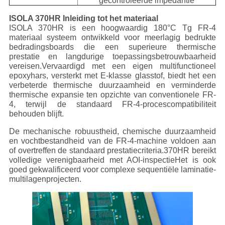
gecontroleerde impedantie
ISOLA 370HR Inleiding tot het materiaal
ISOLA 370HR is een hoogwaardig 180°C Tg FR-4
materiaal systeem ontwikkeld voor meerlagig bedrukte
bedradingsboards die een superieure thermische
prestatie en langdurige toepassingsbetrouwbaarheid
vereisen.Vervaardigd met een eigen multifunctioneel
epoxyhars, versterkt met E-klasse glasstof, biedt het een
verbeterde thermische duurzaamheid en verminderde
thermische expansie ten opzichte van conventionele FR-
4, terwijl de standaard FR-4-procescompatibiliteit
behouden blijft.
De mechanische robuustheid, chemische duurzaamheid
en vochtbestandheid van de FR-4-machine voldoen aan
of overtreffen de standaard prestatiecriteria.370HR bereikt
volledige verenigbaarheid met AOI-inspectieHet is ook
goed gekwalificeerd voor complexe sequentiële lamina­tie­
multilagenprojecten.