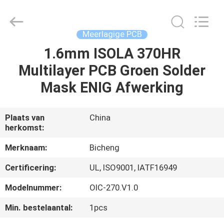
2026
Bicheng
Electronics
Technology
Co.,
Meerlagige PCB
Ltd.
All
Rights
1.6mm ISOLA 370HR
HUIS
Reserved.
Multilayer PCB Groen Solder
PRODUCTEN
Mask ENIG Afwerking
VIDEO'S
Plaats van
China
herkomst:
OVER
Merknaam:
Bicheng
ONS
Certificering:
UL, ISO9001, IATF16949
Modelnummer:
OIC-270.V1.0
FABRIEKSTOCHT
Min. bestelaantal:
1pcs