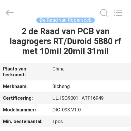
2026
Bicheng
Electronics
Technology
Co.,
De Raad van Rogerspcb
Ltd.
All
Rights
2 de Raad van PCB van
HUIS
Reserved.
laagrogers RT/Duroid 5880 rf
PRODUCTEN
met 10mil 20mil 31mil
VIDEO'S
Plaats van
China
herkomst:
OVER
Merknaam:
Bicheng
ONS
Certificering:
UL, ISO9001, IATF16949
Modelnummer:
OIC-093.V1.0
FABRIEKSTOCHT
Min. bestelaantal:
1pcs