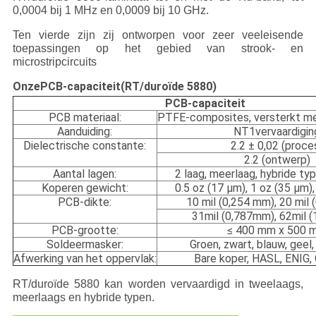
0,0004 bij 1 MHz en 0,0009 bij 10 GHz.
Ten vierde zijn zij ontworpen voor zeer veeleisende
toepassingen op het gebied van strook- en
microstripcircuits
Onze
PCB-capaciteit
(RT/duroïde 5880)
PCB-capaciteit
PCB materiaal:
PTFE-composites, versterkt me
Aanduiding:
NT1vervaardigin
Dielectrische constante:
2.2 ± 0,02 (proce
2.2 (ontwerp)
Aantal lagen:
2 laag, meerlaag, hybride t
Koperen gewicht:
0.5 oz (17 μm), 1 oz (35 μm)
PCB-dikte:
10 mil (0,254 mm), 20 mil
31mil (0,787mm), 62mil 
PCB-grootte:
≤ 400 mm x 500 
Soldeermasker:
Groen, zwart, blauw, geel,
Afwerking van het oppervlak:
Bare koper, HASL, ENIG, 
RT/duroïde 5880 kan worden vervaardigd in tweelaags,
meerlaags en hybride typen.