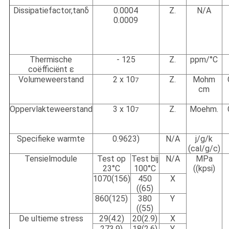
Dissipatiefactor,tanδ
0.0004
Z.
N/A
0.0009
Thermische
- 125
Z.
ppm/
°C
coëfficiënt ε
Volumeweerstand
2 x 10
Z.
Mohm
7
cm
Oppervlakteweerstand
3 x 10
Z.
Moehm.
7
Specifieke warmte
0.9623
)
N/A
j/g/k
(cal/g/c)
Tensielmodule
Test op
Test bij
N/A
MPa
23
°C
100
°C
((kpsi)
1070(156)
450
X
((65)
860(125)
380
Y
((55)
De ultieme stress
29(4.2)
20(2.9)
X
273.9
)
18(2.6)
Y