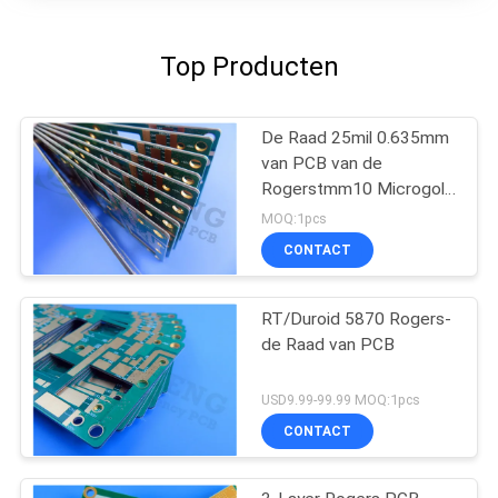
Top Producten
De Raad 25mil 0.635mm
van PCB van de
Rogerstmm10 Microgolf
voor Diëlektrische
MOQ:1pcs
Polarisators
CONTACT
RT/Duroid 5870 Rogers-
de Raad van PCB
USD9.99-99.99 MOQ:1pcs
CONTACT