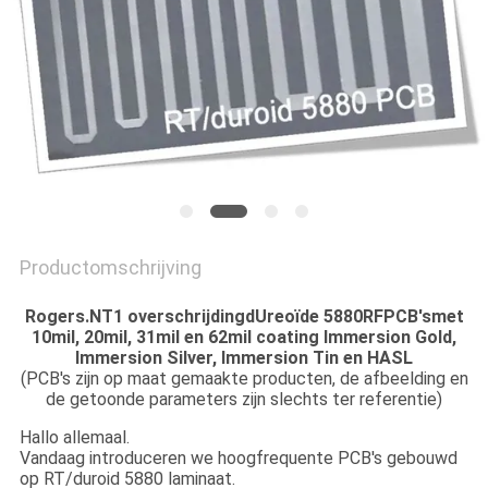
PRIVACYBELEID
Productomschrijving
Rogers.
NT1 overschrijding
d
Ureoïde 5880
RF
PCB's
met
10mil, 20mil, 31mil en 62mil coating Immersion Gold,
Immersion Silver, Immersion Tin en HASL
(PCB's zijn op maat gemaakte producten, de afbeelding en
de getoonde parameters zijn slechts ter referentie)
Hallo allemaal.
Vandaag introduceren we hoogfrequente PCB's gebouwd
op RT/duroid 5880 laminaat.