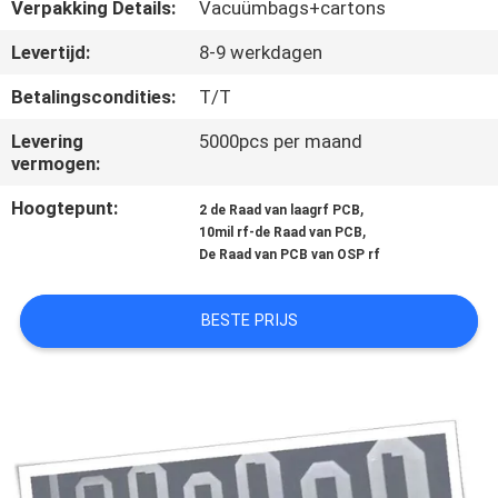
KWALITEITSCONTROLE
Verpakking Details:
Vacuümbags+cartons
Levertijd:
8-9 werkdagen
NEEM
Betalingscondities:
T/T
CONTACT
Levering
5000pcs per maand
MET
vermogen:
ONS
Hoogtepunt:
,
2 de Raad van laagrf PCB
OP
,
10mil rf-de Raad van PCB
De Raad van PCB van OSP rf
NIEUWS
BESTE PRIJS
GEVALLEN
SITEMAP