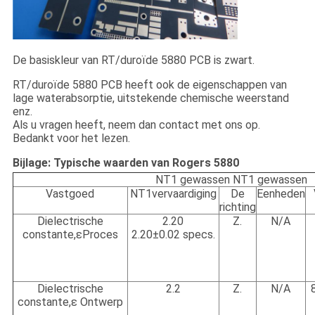
De basiskleur van RT/duroïde 5880 PCB is zwart.
RT/duroïde 5880 PCB heeft ook de eigenschappen van
lage waterabsorptie, uitstekende chemische weerstand
enz.
Als u vragen heeft, neem dan contact met ons op.
Bedankt voor het lezen.
Bijlage: Typische waarden van Rogers 5880
NT1 gewassen NT1 gewassen
Vastgoed
NT1vervaardiging
De
Eenheden
richting
Dielectrische
2.20
Z.
N/A
constante,εProces
2.20±0.02 specs.
Dielectrische
2.2
Z.
N/A
constante,ε Ontwerp