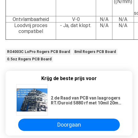
((N/mm)
s
Ontvlambaarheid
V-0
N/A
N/A
Loodvrij proces
- Ja, dat klopt.
N/A
N/A
compatibel
RO4003C LoPro Rogers PCB Board
8mil Rogers PCB Board
0.5oz Rogers PCB Board
Krijg de beste prijs voor
2 de Raad van PCB van laagrogers
RT/Duroid 5880 rf met 10mil 20mil
31mil
Doorgaan