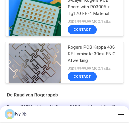
3-Layer Rogers PCB
Board with RO3006 +
Tg170 FR-4 Material
0.86mm Thickness and
USD9.99-99.99 MOQ:1 stks
98mm x 30mm Size
CONTACT
Rogers PCB Kappa 438
RF Laminate 30mil ENIG
Afwerking
USD9.99-99.99 MOQ:1 stks
CONTACT
De Raad van Rogerspcb
Rogers 5870 Multilayer UL Rogers PCB Board Glass Microfiber
Versterkt PTFE
Ivy 邓
RT-duroïde 5880 PCB's met hoge frequentie