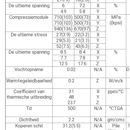
De ultieme spanning
6
7.2
X
%
4.9
5.8
Y
Compressiemodule
710(103)
500(73)
X
MPa
((kpsi)
710(103)
500(73)
Y
940(136)
670(97)
Z.
De ultieme stress
27(3.9)
22(3.2)
X
29(5.3)
21(3.1)
Y
52(7.5)
43(6.3)
Z.
De ultieme spanning
8.5
8.4
X
%
7.7
7.8
Y
12.5
17.6
Z.
Vochtopname
0.02
N/A
%
0
Warmtegeleidbaarheid
0.2
Z.
W/m/k
Coëfficiënt van
31
X
ppm/
°C
thermische uitbreiding
48
Y
237
Z.
Td
500
N/A
°C
TGA
Dichtheid
2.2
N/A
gm/cm
3
Koperen schil
31.2(5.5)
N/A
Plie
1