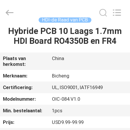
2026
Bicheng
Electronics
Technology
Co.,
HDI-de Raad van PCB
Ltd.
All
Rights
Hybride PCB 10 Laags 1.7mm
HUIS
Reserved.
HDI Board RO4350B en FR4
PRODUCTEN
Plaats van
China
herkomst:
VIDEO'S
Merknaam:
Bicheng
OVER
Certificering:
UL, ISO9001, IATF16949
ONS
Modelnummer:
OIC-084.V1.0
Min. bestelaantal:
1pcs
FABRIEKSTOCHT
Prijs:
USD9.99-99.99