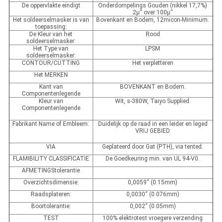
De oppervlakte eindigt
Onderdompelings Gouden (nikkel 17,7%)
2µ“ over 100µ“
Het soldeerselmasker is van
Bovenkant en Bodem, 12micon-Minimum.
toepassing:
De Kleur van het
Rood
soldeerselmasker:
Het Type van
LPSM
soldeerselmasker:
CONTOUR/CUTTING
Het verpletteren
Het MERKEN
Kant van
BOVENKANT en Bodem.
Componentenlegende
Kleur van
Wit, s-380W, Taiyo Supplied.
Componentenlegende
Fabrikant Name of Embleem:
Duidelijk op de raad in een leider en leged
VRIJ GEBIED
VIA
Geplateerd door Gat (PTH), via tented.
FLAMIBILITY CLASSIFICATIE
De Goedkeuring min. van UL 94-V0.
AFMETINGStolerantie
Overzichtsdimensie:
0,0059“ (0.15mm)
Raadsplateren:
0,0030“ (0.076mm)
Boortolerantie:
0,002“ (0.05mm)
TEST
100% elektrotest vroegere verzending