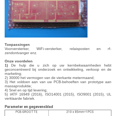
Toepassingen
Voorversterker, WiFi-versterker, relaisposten en rf-
zendontvanger enz.
Onze voordelen
1)
De hulp die u zich op uw kernbekwaamheden hebt
geconcentreerd bij onderzoek en ontwikkeling, verkoop en de
marketing;
2) 30000 het vermogen van de vierkante metermaand;
3) Het voldoen aan van uw PCB-behoeften van prototype aan
massaproduktie;
4) Snel en op tijd levering;
5) IATF 16949 (2016), ISO14001 (2015), ISO9001 (2015), UL
verklaarde fabriek.
Parameter en gegevensblad
PCB-GROOTTE
210 x 85mm=1PCS