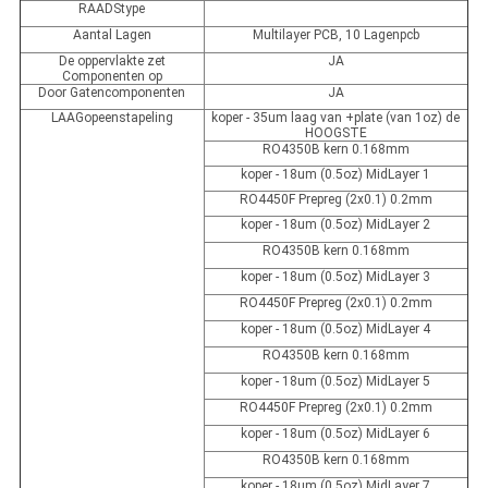
RAADStype
Aantal Lagen
Multilayer PCB, 10 Lagenpcb
De oppervlakte zet
JA
Componenten op
Door Gatencomponenten
JA
LAAGopeenstapeling
koper - 35um laag van +plate (van 1oz) de
HOOGSTE
RO4350B kern 0.168mm
koper - 18um (0.5oz) MidLayer 1
RO4450F Prepreg (2x0.1) 0.2mm
koper - 18um (0.5oz) MidLayer 2
RO4350B kern 0.168mm
koper - 18um (0.5oz) MidLayer 3
RO4450F Prepreg (2x0.1) 0.2mm
koper - 18um (0.5oz) MidLayer 4
RO4350B kern 0.168mm
koper - 18um (0.5oz) MidLayer 5
RO4450F Prepreg (2x0.1) 0.2mm
koper - 18um (0.5oz) MidLayer 6
RO4350B kern 0.168mm
koper - 18um (0.5oz) MidLayer 7