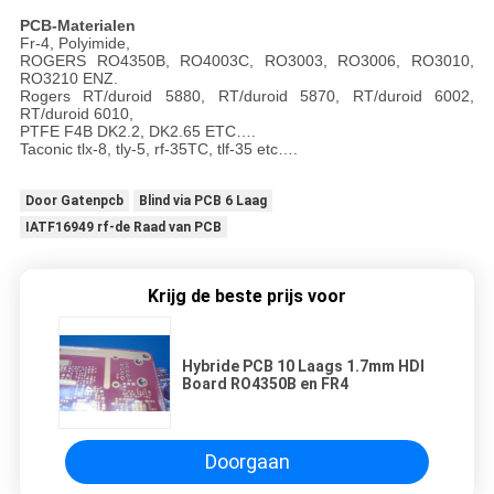
PCB-Materialen
Fr-4, Polyimide,
ROGERS RO4350B, RO4003C, RO3003, RO3006, RO3010,
RO3210 ENZ.
Rogers RT/duroid 5880, RT/duroid 5870, RT/duroid 6002,
RT/duroid 6010,
PTFE F4B DK2.2, DK2.65 ETC….
Taconic tlx-8, tly-5, rf-35TC, tlf-35 etc….
Door Gatenpcb
Blind via PCB 6 Laag
IATF16949 rf-de Raad van PCB
Krijg de beste prijs voor
Hybride PCB 10 Laags 1.7mm HDI
Board RO4350B en FR4
Doorgaan