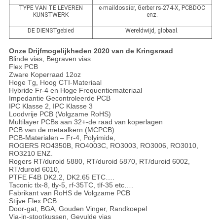
TYPE VAN TE LEVEREN
e-maildossier, Gerber rs-274-X, PCBDOC
KUNSTWERK
enz.
DE DIENSTgebied
Wereldwijd, globaal.
Onze Drijfmogelijkheden 2020 van de Kringsraad
Blinde vias, Begraven vias
Flex PCB
Zware Koperraad 12oz
Hoge Tg, Hoog CTI-Materiaal
Hybride Fr-4 en Hoge Frequentiemateriaal
Impedantie Gecontroleerde PCB
IPC Klasse 2, IPC Klasse 3
Loodvrije PCB (Volgzame RoHS)
Multilayer PCBs aan 32+-de raad van koperlagen
PCB van de metaalkern (MCPCB)
PCB-Materialen – Fr-4, Polyimide,
ROGERS RO4350B, RO4003C, RO3003, RO3006, RO3010,
RO3210 ENZ.
Rogers RT/duroid 5880, RT/duroid 5870, RT/duroid 6002,
RT/duroid 6010,
PTFE F4B DK2.2, DK2.65 ETC….
Taconic tlx-8, tly-5, rf-35TC, tlf-35 etc….
Fabrikant van RoHS de Volgzame PCB
Stijve Flex PCB
Door-gat, BGA, Gouden Vinger, Randkoepel
Via-in-stootkussen, Gevulde vias