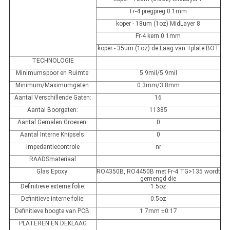
Fr-4 pregpreg 0.1mm
koper - 18um (1oz) MidLayer 8
Fr-4 kern 0.1mm
koper - 35um (1oz) de Laag van +plate BOT
TECHNOLOGIE
Minimumspoor en Ruimte:
5.9mil/5.9mil
Minimum/Maximumgaten:
0.3mm/3.8mm
Aantal Verschillende Gaten:
16
Aantal Boorgaten:
11385
Aantal Gemalen Groeven:
0
Aantal Interne Knipsels:
0
Impedantiecontrole
nr
RAADSmateriaal
Glas Epoxy:
RO4350B, RO4450B met Fr-4 TG>135 wordt
gemengd die
Definitieve externe folie:
1.5oz
Definitieve interne folie:
0.5oz
Definitieve hoogte van PCB:
1.7mm ±0.17
PLATEREN EN DEKLAAG