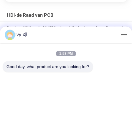
HDI-de Raad van PCB
Blind via PCB op Tg150℃ Fr-4 met Onderdompelings Gouden 4-
laag Fr-4 Kringsraad wordt voortgebouwd die
Ivy 邓
Hybride PCB 10 Laags 1.7mm HDI Board RO4350B en FR4
1:53 PM
HDI RF PCB 8 laag RO4350B Rogers 4350 Materialen 1,6 mm
ENEPIG
Good day, what product are you looking for?
populaire categorieën
Alle
De Raad Van 
Rf-De Raad Van PCB
Rogerspcb
PTFE-De Raad Van 
Taconic PCB
PCB