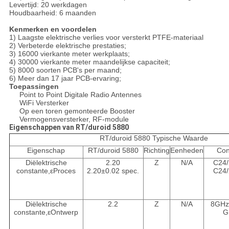
Levertijd: 20 werkdagen
Houdbaarheid: 6 maanden
Kenmerken en voordelen
1) Laagste elektrische verlies voor versterkt PTFE-materiaal
2) Verbeterde elektrische prestaties;
3) 16000 vierkante meter werkplaats;
4) 30000 vierkante meter maandelijkse capaciteit;
5) 8000 soorten PCB's per maand;
6) Meer dan 17 jaar PCB-ervaring;
Toepassingen
Point to Point Digitale Radio Antennes
WiFi Versterker
Op een toren gemonteerde Booster
Vermogensversterker, RF-module
Eigenschappen van RT/duroid 5880
RT/duroid 5880 Typische Waarde
Eigenschap
RT/duroid 5880
Richting
Eenheden
Con
Diëlektrische
2.20
Z
N/A
C24/
constante,εProces
2.20±0.02 spec.
C24/
Diëlektrische
2.2
Z
N/A
8GHz 
constante,εOntwerp
G