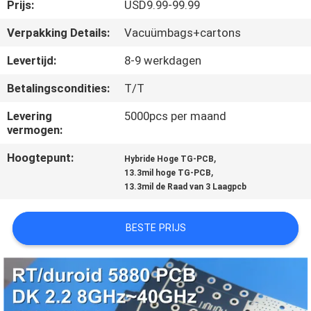
KWALITEITSCONTROLE
Prijs:
USD9.99-99.99
Verpakking Details:
Vacuümbags+cartons
NEEM
Levertijd:
8-9 werkdagen
CONTACT
Betalingscondities:
T/T
MET
Levering
5000pcs per maand
ONS
vermogen:
OP
Hoogtepunt:
,
Hybride Hoge TG-PCB
,
13.3mil hoge TG-PCB
NIEUWS
13.3mil de Raad van 3 Laagpcb
BESTE PRIJS
GEVALLEN
SITEMAP