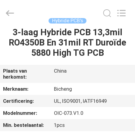
2026
Bicheng
Electronics
Technology
Co.,
Hybride PCB's
Ltd.
All
Rights
3-laag Hybride PCB 13,3mil
HUIS
Reserved.
RO4350B En 31mil RT Duroïde
PRODUCTEN
5880 High TG PCB
VIDEO'S
Plaats van
China
herkomst:
OVER
Merknaam:
Bicheng
ONS
Certificering:
UL, ISO9001, IATF16949
Modelnummer:
OIC-073.V1.0
FABRIEKSTOCHT
Min. bestelaantal:
1pcs