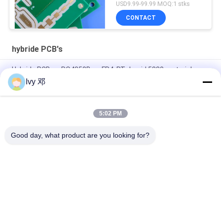
Blind Vias
USD9.99-99.99 MOQ:1 stks
CONTACT
hybride PCB's
Hybride PCB op RO4350B en FR4, RT dureid 5880 materialen
Ivy 邓
Hybride vierlaagse F4BM265 PCB met gecontroleerde
impedantie met blinde vias
5:02 PM
4 laag Hybride die PCB op 20mil RO4350B en Fr-4 voor GPS-
Zendontvanger wordt gemaakt
Good day, what product are you looking for?
populaire categorieën
Alle
De Raad Van 
Rf-De Raad Van PCB
Rogerspcb
PTFE-De Raad Van 
Taconic PCB