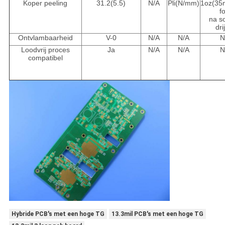
Koper peeling
31.2(5.5)
N/A
Pli(N/mm)
1oz(3
fo
na s
dri
Ontvlambaarheid
V-0
N/A
N/A
N
Loodvrij proces
Ja
N/A
N/A
N
compatibel
Hybride PCB's met een hoge TG
13.3mil PCB's met een hoge TG