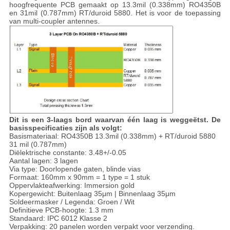
hoogfrequente PCB gemaakt op 13.3mil (0.338mm) RO4350B
en 31mil (0.787mm) RT/duroid 5880. Het is voor de toepassing
van multi-coupler antennes.
Dit is een 3-laags bord waarvan één laag is weggeëtst. De
basisspecificaties zijn als volgt:
Basismateriaal: RO4350B 13.3mil (0.338mm) + RT/duroid 5880
31 mil (0.787mm)
Diëlektrische constante: 3.48+/-0.05
Aantal lagen: 3 lagen
Via type: Doorlopende gaten, blinde vias
Formaat: 160mm x 90mm = 1 type = 1 stuk
Oppervlakteafwerking: Immersion gold
Kopergewicht: Buitenlaag 35μm | Binnenlaag 35μm
Soldeermasker / Legenda: Groen / Wit
Definitieve PCB-hoogte: 1.3 mm
Standaard: IPC 6012 Klasse 2
Verpakking: 20 panelen worden verpakt voor verzending.