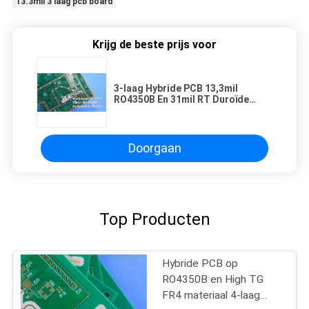
13.3mil 3 laag pcb board
Krijg de beste prijs voor
3-laag Hybride PCB 13,3mil
RO4350B En 31mil RT Duroïde
5880 High TG PCB
Doorgaan
Top Producten
Hybride PCB op
RO4350B en High TG
FR4 materiaal 4-laag