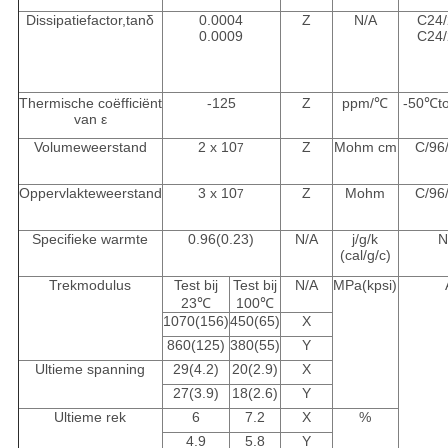
Dissipatiefactor,tanδ
0.0004
Z
N/A
C24/
0.0009
C24/
Thermische coëfficiënt
-125
Z
ppm/℃
-50℃t
van ε
Volumeweerstand
2 x 10
Z
Mohm cm
C/96
7
Oppervlakteweerstand
3 x 10
Z
Mohm
C/96
7
Specifieke warmte
0.96(0.23)
N/A
j/g/k
N
(cal/g/c)
Trekmodulus
Test bij
Test bij
N/A
MPa(kpsi)
23℃
100℃
1070(156)
450(65)
X
860(125)
380(55)
Y
Ultieme spanning
29(4.2)
20(2.9)
X
27(3.9)
18(2.6)
Y
Ultieme rek
6
7.2
X
%
4.9
5.8
Y