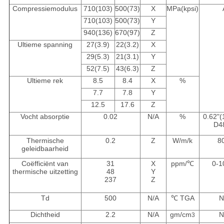
Compressiemodulus
710(103)
500(73)
X
MPa(kpsi)
710(103)
500(73)
Y
940(136)
670(97)
Z
Ultieme spanning
27(3.9)
22(3.2)
X
29(5.3)
21(3.1)
Y
52(7.5)
43(6.3)
Z
Ultieme rek
8.5
8.4
X
%
7.7
7.8
Y
12.5
17.6
Z
Vocht absorptie
0.02
N/A
%
0.62"
D4
Thermische
0.2
Z
W/m/k
8
geleidbaarheid
Coëfficiënt van
31
X
ppm/℃
0-
thermische uitzetting
48
Y
237
Z
Td
500
N/A
℃ TGA
N
Dichtheid
2.2
N/A
gm/cm
N
3