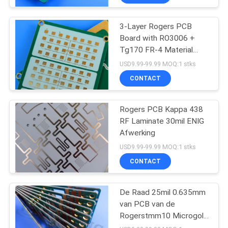
3-Layer Rogers PCB
Board with RO3006 +
Tg170 FR-4 Material
0.86mm Thickness and
USD9.99-99.99 MOQ:1 stks
98mm x 30mm Size
CONTACT
Rogers PCB Kappa 438
RF Laminate 30mil ENIG
Afwerking
USD9.99-99.99 MOQ:1 stks
CONTACT
De Raad 25mil 0.635mm
van PCB van de
Rogerstmm10 Microgolf
voor Diëlektrische