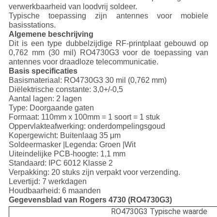
verwerkbaarheid van loodvrij soldeer.
Typische toepassing zijn antennes voor mobiele
basisstations.
Algemene beschrijving
Dit is een type dubbelzijdige RF-printplaat gebouwd op
0,762 mm (30 mil) RO4730G3 voor de toepassing van
antennes voor draadloze telecommunicatie.
Basis specificaties
Basismateriaal: RO4730G3 30 mil (0,762 mm)
Diëlektrische constante: 3,0+/-0,5
Aantal lagen: 2 lagen
Type: Doorgaande gaten
Formaat: 110mm x 100mm = 1 soort = 1 stuk
Oppervlakteafwerking: onderdompelingsgoud
Kopergewicht: Buitenlaag 35 μm
Soldeermasker |Legenda: Groen |Wit
Uiteindelijke PCB-hoogte: 1,1 mm
Standaard: IPC 6012 Klasse 2
Verpakking: 20 stuks zijn verpakt voor verzending.
Levertijd: 7 werkdagen
Houdbaarheid: 6 maanden
Gegevensblad van Rogers 4730 (RO4730G3)
RO4730G3 Typische waarde