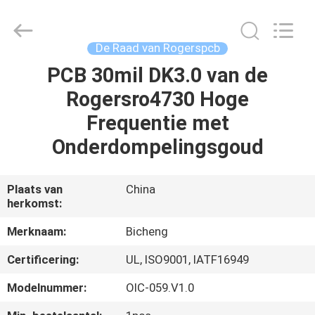
2026
Bicheng
Electronics
Technology
Co.,
De Raad van Rogerspcb
Ltd.
All
Rights
PCB 30mil DK3.0 van de
HUIS
Reserved.
Rogersro4730 Hoge
PRODUCTEN
Frequentie met
Onderdompelingsgoud
VIDEO'S
Plaats van
China
herkomst:
OVER
ONS
Merknaam:
Bicheng
Certificering:
UL, ISO9001, IATF16949
FABRIEKSTOCHT
Modelnummer:
OIC-059.V1.0