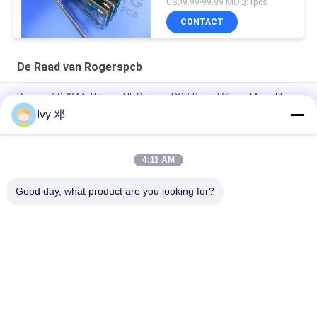
USD9.99-99.99 MOQ:1pcs
Polarisators
CONTACT
De Raad van Rogerspcb
Rogers 5870 Multilayer UL Rogers PCB Board Glass Microfiber
Versterkt PTFE
Ivy 邓
RT-duroïde 5880 PCB's met hoge frequentie
4:11 AM
RF PCB 2-laag 20mil RO4835 Substraat Zwart Zilkscherm
Onderdompeling Goud
Good day, what product are you looking for?
populaire categorieën
Alle
De Raad Van 
Rf-De Raad Van PCB
Rogerspcb
PTFE-De Raad Van 
Taconic PCB
PCB