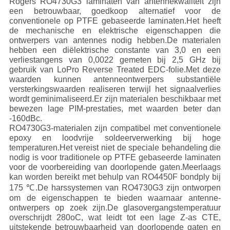
Rogers RO4730G3 laminaten van antennekwaliteit zijn
een betrouwbaar, goedkoop alternatief voor de
conventionele op PTFE gebaseerde laminaten.Het heeft
de mechanische en elektrische eigenschappen die
ontwerpers van antennes nodig hebben.De materialen
hebben een diëlektrische constante van 3,0 en een
verliestangens van 0,0022 gemeten bij 2,5 GHz bij
gebruik van LoPro Reverse Treated EDC-folie.Met deze
waarden kunnen antenneontwerpers substantiële
versterkingswaarden realiseren terwijl het signaalverlies
wordt geminimaliseerd.Er zijn materialen beschikbaar met
bewezen lage PIM-prestaties, met waarden beter dan
-160dBc.
RO4730G3-materialen zijn compatibel met conventionele
epoxy en loodvrije soldeerverwerking bij hoge
temperaturen.Het vereist niet de speciale behandeling die
nodig is voor traditionele op PTFE gebaseerde laminaten
voor de voorbereiding van doorlopende gaten.Meerlaags
kan worden bereikt met behulp van RO4450F bondply bij
175 ℃.De harssystemen van RO4730G3 zijn ontworpen
om de eigenschappen te bieden waarnaar antenne-
ontwerpers op zoek zijn.De glasovergangstemperatuur
overschrijdt 280oC, wat leidt tot een lage Z-as CTE,
uitstekende betrouwbaarheid van doorlopende gaten en