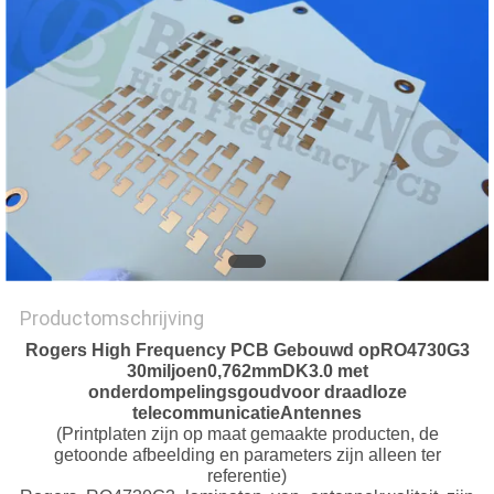
PRIVACYBELEID
Productomschrijving
Rogers High Frequency PCB Gebouwd op
RO4730
G3
30
miljoen
0,762
mm
DK3.0 met
onderdompelingsgoud
voor draadloze
telecommunicatie
Antennes
(Printplaten zijn op maat gemaakte producten, de
getoonde afbeelding en parameters zijn alleen ter
referentie)