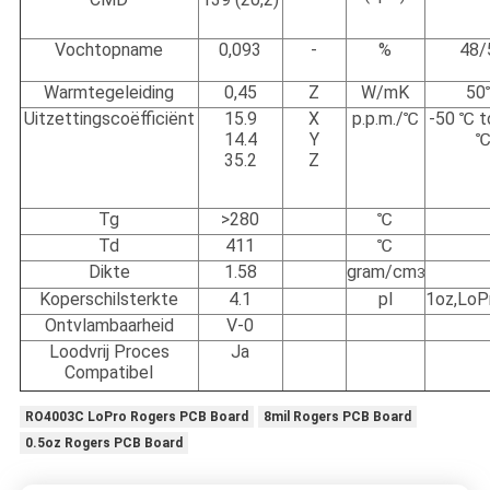
Vochtopname
0,093
-
%
48/
Warmtegeleiding
0,45
Z
W/mK
50
Uitzettingscoëfficiënt
15.9
X
p.p.m./℃
-50 ℃ t
14.4
Y
35.2
Z
Tg
>280
℃
Td
411
℃
Dikte
1.58
gram/cm
3
Koperschilsterkte
4.1
pl
1oz,LoP
Ontvlambaarheid
V-0
Loodvrij Proces
Ja
Compatibel
RO4003C LoPro Rogers PCB Board
8mil Rogers PCB Board
0.5oz Rogers PCB Board