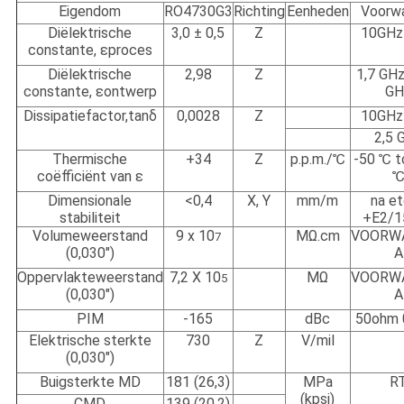
Eigendom
RO4730G3
Richting
Eenheden
Voorw
Diëlektrische
3,0 ± 0,5
Z
10GHz
constante, εproces
Diëlektrische
2,98
Z
1,7 GHz
constante, εontwerp
GH
Dissipatiefactor,tanδ
0,0028
Z
10GHz
2,5 
Thermische
+34
Z
p.p.m./℃
-50 ℃ t
coëfficiënt van ε
Dimensionale
<0,4
X, Y
mm/m
na e
stabiliteit
+E2/1
Volumeweerstand
9 x 10
MΩ.cm
VOORW
7
(0,030")
A
Oppervlakteweerstand
7,2 X 10
MΩ
VOORW
5
(0,030")
A
PIM
-165
dBc
50ohm 
Elektrische sterkte
730
Z
V/mil
(0,030")
Buigsterkte MD
181 (26,3)
MPa
R
(kpsi)
CMD
139 (20,2)