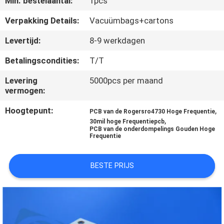
Min. bestelaantal:
1pcs
KWALITEITSCONTROLE
Verpakking Details:
Vacuümbags+cartons
NEEM
Levertijd:
8-9 werkdagen
CONTACT
Betalingscondities:
T/T
MET
Levering
5000pcs per maand
ONS
vermogen:
OP
Hoogtepunt:
,
PCB van de Rogersro4730 Hoge Frequentie
,
30mil hoge Frequentiepcb
PCB van de onderdompelings Gouden Hoge
NIEUWS
Frequentie
GEVALLEN
BESTE PRIJS
SITEMAP