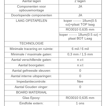
Aantal lagen
2 lagen
Componenten voor
JA
opbouwmontage
Doorlopende componenten
JA
LAAG OPSTAPELEN
koper ------- 18um(0.5
oz)+plaat TOP laag
RO3010 0,635 mm
koper ------- 18um(0.5 oz) +
plaat BOT Laag
TECHNOLOGIE
Minimale tracering en ruimte:
6 mil / 6 mil
Minimale / maximale gaten:
0,3 mm / 1,5 mm
Aantal verschillende gaten:
n.v.t
Aantal boorgaten:
n.v.t
Aantal gefreesde sleuven:
0
Aantal interne uitsparingen:
0
Impedantiecontrole:
Nee
Aantal Gouden vinger:
0
BOARD MATERIAAL
Glas Epoxy:
RO3010 0,635 mm
Eindfolie extern:
1 ons