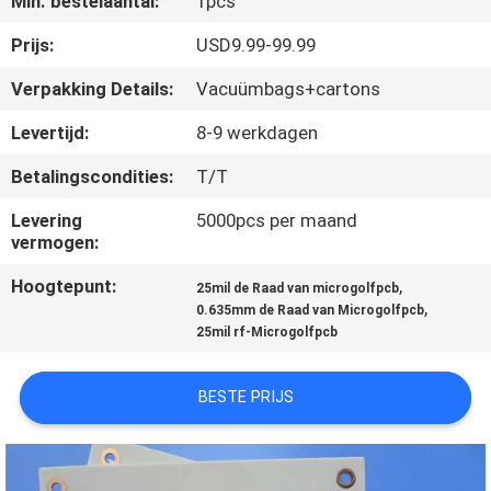
Min. bestelaantal:
1pcs
KWALITEITSCONTROLE
Prijs:
USD9.99-99.99
NEEM
Verpakking Details:
Vacuümbags+cartons
CONTACT
Levertijd:
8-9 werkdagen
MET
Betalingscondities:
T/T
ONS
Levering
5000pcs per maand
OP
vermogen:
Hoogtepunt:
,
25mil de Raad van microgolfpcb
NIEUWS
,
0.635mm de Raad van Microgolfpcb
25mil rf-Microgolfpcb
GEVALLEN
BESTE PRIJS
SITEMAP