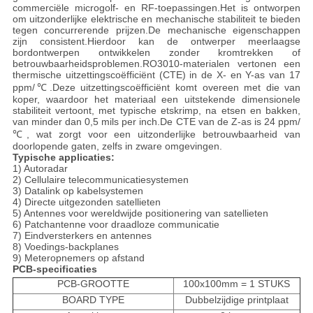
commerciële microgolf- en RF-toepassingen.Het is ontworpen
om uitzonderlijke elektrische en mechanische stabiliteit te bieden
tegen concurrerende prijzen.De mechanische eigenschappen
zijn consistent.Hierdoor kan de ontwerper meerlaagse
bordontwerpen ontwikkelen zonder kromtrekken of
betrouwbaarheidsproblemen.RO3010-materialen vertonen een
thermische uitzettingscoëfficiënt (CTE) in de X- en Y-as van 17
ppm/℃.Deze uitzettingscoëfficiënt komt overeen met die van
koper, waardoor het materiaal een uitstekende dimensionele
stabiliteit vertoont, met typische etskrimp, na etsen en bakken,
van minder dan 0,5 mils per inch.De CTE van de Z-as is 24 ppm/
℃, wat zorgt voor een uitzonderlijke betrouwbaarheid van
doorlopende gaten, zelfs in zware omgevingen.
Typische applicaties:
1) Autoradar
2) Cellulaire telecommunicatiesystemen
3) Datalink op kabelsystemen
4) Directe uitgezonden satellieten
5) Antennes voor wereldwijde positionering van satellieten
6) Patchantenne voor draadloze communicatie
7) Eindversterkers en antennes
8) Voedings-backplanes
9) Meteropnemers op afstand
PCB-specificaties
PCB-GROOTTE
100x100mm = 1 STUKS
BOARD TYPE
Dubbelzijdige printplaat