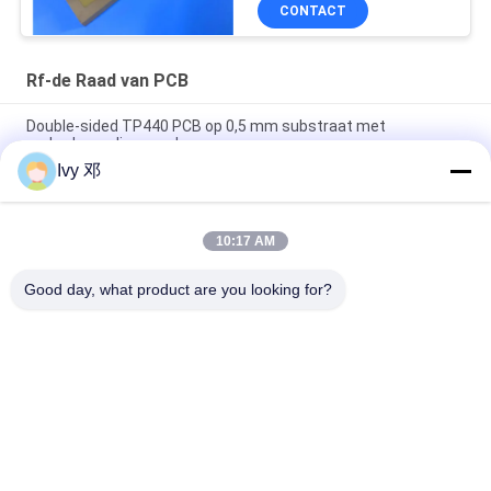
CONTACT
Rf-de Raad van PCB
Double-sided TP440 PCB op 0,5 mm substraat met
onderdompeling goud
Ivy 邓
Dubbelzijdig CER-10 High-Frequency PCB 30mil Laminate
Immersion zilver
10:17 AM
5 mil dik WL-CT300 PCB 2-laag zwart zijdeplaat Pure Gold
Plating
Good day, what product are you looking for?
populaire categorieën
Alle
De Raad Van 
Rf-De Raad Van PCB
Rogerspcb
PTFE-De Raad Van 
Taconic PCB
PCB