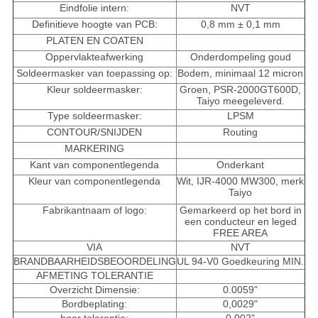
Eindfolie intern:
NVT
Definitieve hoogte van PCB:
0,8 mm ± 0,1 mm
PLATEN EN COATEN
Oppervlakteafwerking
Onderdompeling goud
Soldeermasker van toepassing op:
Bodem, minimaal 12 micron
Kleur soldeermasker:
Groen, PSR-2000GT600D,
Taiyo meegeleverd.
Type soldeermasker:
LPSM
CONTOUR/SNIJDEN
Routing
MARKERING
Kant van componentlegenda
Onderkant
Kleur van componentlegenda
Wit, IJR-4000 MW300, merk
Taiyo
Fabrikantnaam of logo:
Gemarkeerd op het bord in
een conducteur en leged
FREE AREA
VIA
NVT
BRANDBAARHEIDSBEOORDELING
UL 94-V0 Goedkeuring MIN.
AFMETING TOLERANTIE
Overzicht Dimensie:
0.0059"
Bordbeplating:
0,0029"