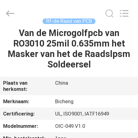
2026
Bicheng
Electronics
Technology
Co.,
Rf-de Raad van PCB
Ltd.
All
Rights
Van de Microgolfpcb van
HUIS
Reserved.
RO3010 25mil 0.635mm het
PRODUCTEN
Masker van het de Raadslpsm
Soldeersel
VIDEO'S
Plaats van
China
herkomst:
OVER
ONS
Merknaam:
Bicheng
Certificering:
UL, ISO9001, IATF16949
FABRIEKSTOCHT
Modelnummer:
OIC-049.V1.0