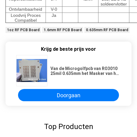
soldeervlotter
Ontvlambaarheid
V-0
Loodvrij Proces
Ja
Compatibel
1oz RF PCB Board
1.6mm RF PCB Board
0.635mm RF PCB Board
Krijg de beste prijs voor
Van de Microgolfpcb van RO3010
25mil 0.635mm het Masker van het
de Raadslpsm Soldeersel
Doorgaan
Top Producten