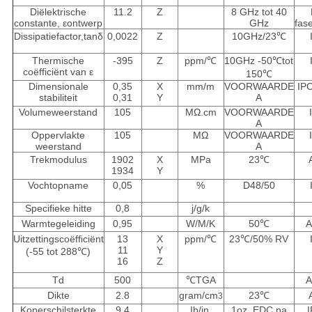
Diëlektrische
11.2
Z
8 GHz tot 40
constante, εontwerp
GHz
fas
Dissipatiefactor,tanδ
0,0022
Z
10GHz/23
℃
Thermische
-395
Z
ppm/
℃
10GHz -50
℃
tot
coëfficiënt van ε
150
℃
Dimensionale
0,35
X
mm/m
VOORWAARDE
IP
stabiliteit
0,31
Y
A
Volumeweerstand
10
5
MΩ.cm
VOORWAARDE
A
Oppervlakte
10
5
MΩ
VOORWAARDE
weerstand
A
Trekmodulus
1902
X
MPa
23
℃
1934
Y
Vochtopname
0,05
%
D48/50
Specifieke hitte
0,8
j/g/k
Warmtegeleiding
0,95
W/M/K
50
℃
A
Uitzettingscoëfficiënt
13
X
ppm/
℃
23
℃
/50% RV
11
Y
(-55 tot 288
℃
)
16
Z
Td
500
℃
TGA
A
Dikte
2.8
gram/cm
23
℃
3
Koperschilsterkte
9.4
Ib/in.
1oz, EDC na