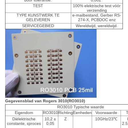
boor tolerantie:
0,002"
TEST
100% elektrische test vóór
verzending
TYPE KUNSTWERK TE
e-mailbestand, Gerber RS-
GELEVEREN
274-X, PCBDOC enz
SERVICEGEBIED
Wereldwijd, wereldwijd.
Gegevensblad van Rogers 30
10
(RO30
10
)
RO3010 Typische waarde
Eigendom
RO3010
Richting
Eenheden
Voorwaarde
Diëlektrische
10,2 ±
Z
10GHz/23
℃
constante, εproces
0,05
2.