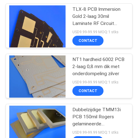
TLX-8 PCB Immersion
Gold 2-laag 30mil
Laminate RF Circuit
Board
USD9.99-99.99 MOQ:1 stks
CONTACT
NT1 hardheid 6002 PCB
2-laag 0,8 mm dik met
onderdompeling zilver
USD9.99-99.99 MOQ:1 stks
CONTACT
Dubbelzijdige TMM13i
PCB 150mil Rogers
gelamineerde
hoogfrequente circuits
USD9.99-99.99 MOQ:1 stks