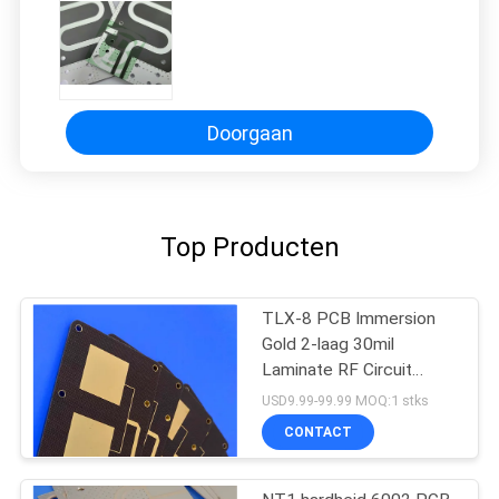
Doorgaan
Top Producten
TLX-8 PCB Immersion
Gold 2-laag 30mil
Laminate RF Circuit
Board
USD9.99-99.99 MOQ:1 stks
CONTACT