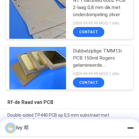
NT1 hardheid 6002 PCB
2-laag 0,8 mm dik met
onderdompeling zilver
USD9.99-99.99 MOQ:1 stks
CONTACT
Dubbelzijdige TMM13i
PCB 150mil Rogers
gelamineerde
hoogfrequente circuits
USD9.99-99.99 MOQ:1 stks
CONTACT
Rf-de Raad van PCB
Double-sided TP440 PCB op 0,5 mm substraat met
onderdompeling goud
Ivy 邓
Dubbelzijdig CER-10 High-Frequency PCB 30mil Laminate
Immersion zilver