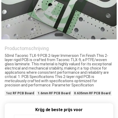
PRIVACYBELEID
Productomschrijving
50mil Taconic TLX-9 PCB 2-layer Immersion Tin Finish This 2-
layer rigid PCB is crafted from Taconic TLX-9, a PTFE/woven
glass laminate. This material is highly valued for its exceptional
electrical and mechanical stability, making it a top choice for
applications where consistent performance and reliability are
critical. 1. PCB Specifications This 2-layer rigid PCB is
meticulously crafted with specifications optimized for
precision and performance: Parameter Specification
1oz RF PCB Board
1.6mm RF PCB Board
0.635mm RF PCB Board
Krijg de beste prijs voor