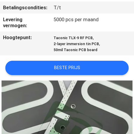
KWALITEITSCONTROLE
Betalingscondities:
T/t
Levering
5000 pcs per maand
NEEM
vermogen:
CONTACT
Hoogtepunt:
,
Taconic TLX-9 RF PCB
MET
,
2-layer immersion tin PCB
50mil Taconic PCB board
ONS
OP
BESTE PRIJS
NIEUWS
GEVALLEN
SITEMAP