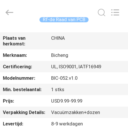
2026
Bicheng
Electronics
Technology
Co.,
Rf-de Raad van PCB
Ltd.
All
Rights
HUIS
Reserved.
Plaats van
CHINA
herkomst:
PRODUCTEN
Merknaam:
Bicheng
VIDEO'S
Certificering:
UL, ISO9001, IATF16949
Modelnummer:
BIC-052.v1.0
OVER
Min. bestelaantal:
1 stks
ONS
Prijs:
USD9.99-99.99
FABRIEKSTOCHT
Verpakking Details:
Vacuümzakken+dozen
Levertijd:
8-9 werkdagen