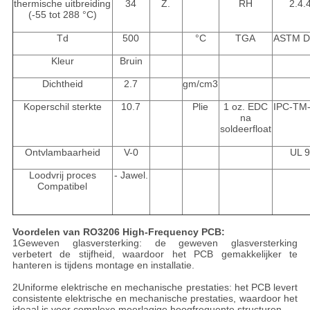
thermische uitbreiding
34
Z.
RH
2.4.
(-55 tot 288 °C)
Td
500
°C
TGA
ASTM D
Kleur
Bruin
Dichtheid
2.7
gm/cm3
Koperschil sterkte
10.7
Plie
1 oz. EDC
IPC-TM-
na
soldeerfloat
Ontvlambaarheid
V-0
UL 
Loodvrij proces
- Jawel.
Compatibel
Voordelen van RO3206 High-Frequency PCB:
1Geweven glasversterking: de geweven glasversterking
verbetert de stijfheid, waardoor het PCB gemakkelijker te
hanteren is tijdens montage en installatie.
2Uniforme elektrische en mechanische prestaties: het PCB levert
consistente elektrische en mechanische prestaties, waardoor het
ideaal is voor complexe meerlagige hoogfrequente structuren.