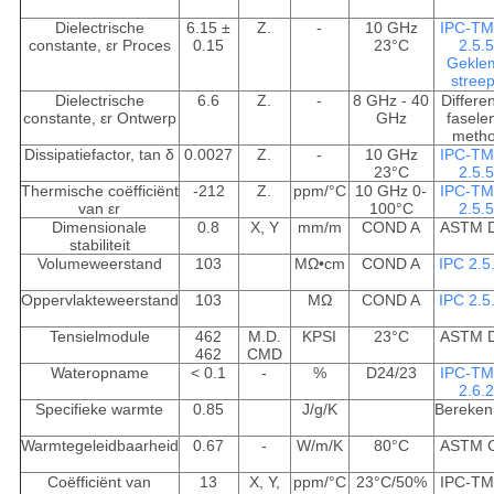
Dielectrische
6.15 ±
Z.
-
10 GHz
IPC-TM
constante, εr Proces
0.15
23°C
2.5.5
Gekle
streep
Dielectrische
6.6
Z.
-
8 GHz - 40
Differen
constante, εr Ontwerp
GHz
fasele
meth
Dissipatiefactor, tan δ
0.0027
Z.
-
10 GHz
IPC-TM
23°C
2.5.5
Thermische coëfficiënt
-212
Z.
ppm/°C
10 GHz 0-
IPC-TM
van εr
100°C
2.5.5
Dimensionale
0.8
X, Y
mm/m
COND A
ASTM 
stabiliteit
Volumeweerstand
103
MΩ•cm
COND A
IPC 2.5
Oppervlakteweerstand
103
MΩ
COND A
IPC 2.5
Tensielmodule
462
M.D.
KPSI
23°C
ASTM 
462
CMD
Wateropname
< 0.1
-
%
D24/23
IPC-TM
2.6.2
Specifieke warmte
0.85
J/g/K
Bereken
Warmtegeleidbaarheid
0.67
-
W/m/K
80°C
ASTM 
Coëfficiënt van
13
X, Y,
ppm/°C
23°C/50%
IPC-TM