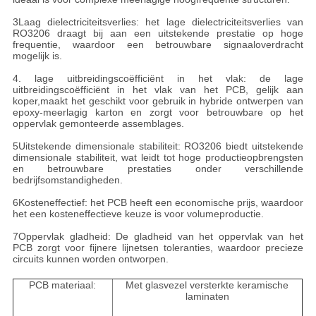
3Laag dielectriciteitsverlies: het lage dielectriciteitsverlies van
RO3206 draagt bij aan een uitstekende prestatie op hoge
frequentie, waardoor een betrouwbare signaaloverdracht
mogelijk is.
4. lage uitbreidingscoëfficiënt in het vlak: de lage
uitbreidingscoëfficiënt in het vlak van het PCB, gelijk aan
koper,maakt het geschikt voor gebruik in hybride ontwerpen van
epoxy-meerlagig karton en zorgt voor betrouwbare op het
oppervlak gemonteerde assemblages.
5Uitstekende dimensionale stabiliteit: RO3206 biedt uitstekende
dimensionale stabiliteit, wat leidt tot hoge productieopbrengsten
en betrouwbare prestaties onder verschillende
bedrijfsomstandigheden.
6Kosteneffectief: het PCB heeft een economische prijs, waardoor
het een kosteneffectieve keuze is voor volumeproductie.
7Oppervlak gladheid: De gladheid van het oppervlak van het
PCB zorgt voor fijnere lijnetsen toleranties, waardoor precieze
circuits kunnen worden ontworpen.
PCB materiaal:
Met glasvezel versterkte keramische
laminaten