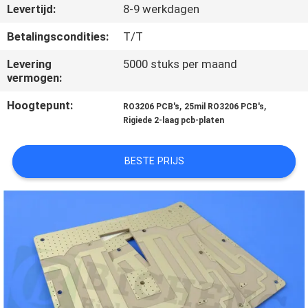
KWALITEITSCONTROLE
Levertijd:
8-9 werkdagen
Betalingscondities:
T/T
NEEM
Levering
5000 stuks per maand
CONTACT
vermogen:
MET
Hoogtepunt:
,
,
RO3206 PCB's
25mil RO3206 PCB's
ONS
Rigiede 2-laag pcb-platen
OP
BESTE PRIJS
NIEUWS
GEVALLEN
SITEMAP