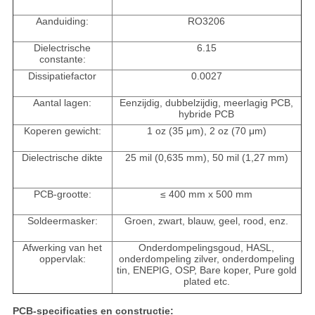
Aanduiding:
RO3206
Dielectrische
6.15
constante:
Dissipatiefactor
0.0027
Aantal lagen:
Eenzijdig, dubbelzijdig, meerlagig PCB,
hybride PCB
Koperen gewicht:
1 oz (35 μm), 2 oz (70 μm)
Dielectrische dikte
25 mil (0,635 mm), 50 mil (1,27 mm)
PCB-grootte:
≤ 400 mm x 500 mm
Soldeermasker:
Groen, zwart, blauw, geel, rood, enz.
Afwerking van het
Onderdompelingsgoud, HASL,
oppervlak:
onderdompeling zilver, onderdompeling
tin, ENEPIG, OSP, Bare koper, Pure gold
plated etc.
PCB-specificaties en constructie: