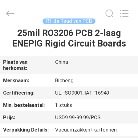
2026
Bicheng
Electronics
Technology
Co.,
Rf-de Raad van PCB
Ltd.
All
Rights
25mil RO3206 PCB 2-laag
HUIS
Reserved.
ENEPIG Rigid Circuit Boards
PRODUCTEN
Plaats van
China
herkomst:
VIDEO'S
Merknaam:
Bicheng
OVER
Certificering:
UL, ISO9001, IATF16949
ONS
Min. bestelaantal:
1 stuks
Prijs:
USD9.99-99.99/PCS
FABRIEKSTOCHT
Verpakking Details:
Vacuümzakken+kartonnen