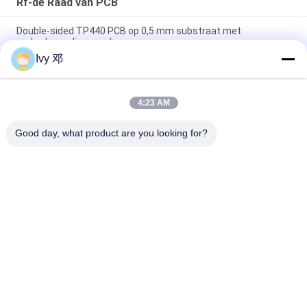
Rf-de Raad van PCB
Double-sided TP440 PCB op 0,5 mm substraat met
onderdompeling goud
Ivy 邓
Dubbelzijdig CER-10 High-Frequency PCB 30mil Laminate
Immersion zilver
4:23 AM
5 mil dik WL-CT300 PCB 2-laag zwart zijdeplaat Pure Gold
Plating
Good day, what product are you looking for?
populaire categorieën
Alle
De Raad Van 
Rf-De Raad Van PCB
Rogerspcb
PTFE-De Raad Van 
Taconic PCB
PCB
F4B PCB's
Meerlagige PCB