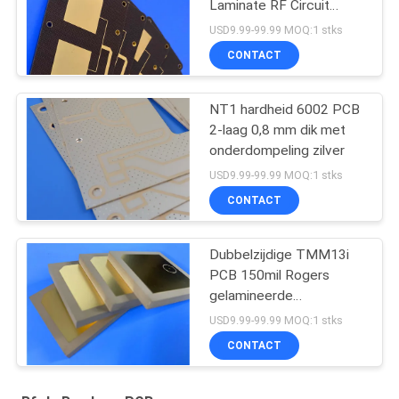
Laminate RF Circuit
Board
USD9.99-99.99 MOQ:1 stks
CONTACT
NT1 hardheid 6002 PCB
2-laag 0,8 mm dik met
onderdompeling zilver
USD9.99-99.99 MOQ:1 stks
CONTACT
Dubbelzijdige TMM13i
PCB 150mil Rogers
gelamineerde
hoogfrequente circuits
USD9.99-99.99 MOQ:1 stks
CONTACT