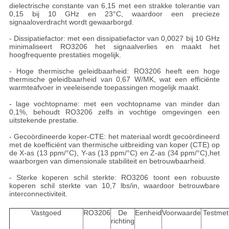
dielectrische constante van 6,15 met een strakke tolerantie van
0,15 bij 10 GHz en 23°C, waardoor een precieze
signaaloverdracht wordt gewaarborgd.
- Dissipatiefactor: met een dissipatiefactor van 0,0027 bij 10 GHz
minimaliseert RO3206 het signaalverlies en maakt het
hoogfrequente prestaties mogelijk.
- Hoge thermische geleidbaarheid: RO3206 heeft een hoge
thermische geleidbaarheid van 0,67 W/MK, wat een efficiënte
warmteafvoer in veeleisende toepassingen mogelijk maakt.
- lage vochtopname: met een vochtopname van minder dan
0,1%, behoudt RO3206 zelfs in vochtige omgevingen een
uitstekende prestatie.
- Gecoördineerde koper-CTE: het materiaal wordt gecoördineerd
met de koefficiënt van thermische uitbreiding van koper (CTE) op
de X-as (13 ppm/°C), Y-as (13 ppm/°C) en Z-as (34 ppm/°C),het
waarborgen van dimensionale stabiliteit en betrouwbaarheid.
- Sterke koperen schil sterkte: RO3206 toont een robuuste
koperen schil sterkte van 10,7 lbs/in, waardoor betrouwbare
interconnectiviteit.
Vastgoed
RO3206
De
Eenheid
Voorwaarde
Testme
richting