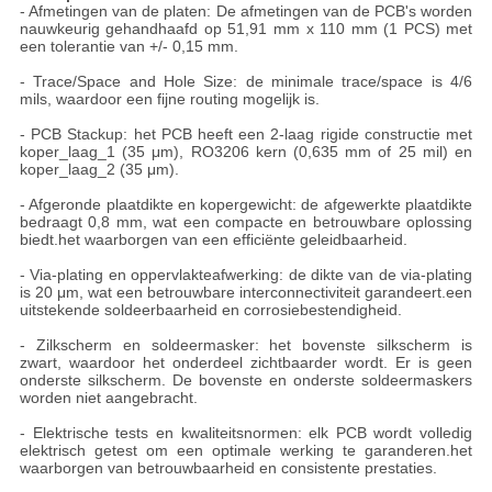
- Afmetingen van de platen: De afmetingen van de PCB's worden
nauwkeurig gehandhaafd op 51,91 mm x 110 mm (1 PCS) met
een tolerantie van +/- 0,15 mm.
- Trace/Space and Hole Size: de minimale trace/space is 4/6
mils, waardoor een fijne routing mogelijk is.
- PCB Stackup: het PCB heeft een 2-laag rigide constructie met
koper_laag_1 (35 μm), RO3206 kern (0,635 mm of 25 mil) en
koper_laag_2 (35 μm).
- Afgeronde plaatdikte en kopergewicht: de afgewerkte plaatdikte
bedraagt 0,8 mm, wat een compacte en betrouwbare oplossing
biedt.het waarborgen van een efficiënte geleidbaarheid.
- Via-plating en oppervlakteafwerking: de dikte van de via-plating
is 20 μm, wat een betrouwbare interconnectiviteit garandeert.een
uitstekende soldeerbaarheid en corrosiebestendigheid.
- Zilkscherm en soldeermasker: het bovenste silkscherm is
zwart, waardoor het onderdeel zichtbaarder wordt. Er is geen
onderste silkscherm. De bovenste en onderste soldeermaskers
worden niet aangebracht.
- Elektrische tests en kwaliteitsnormen: elk PCB wordt volledig
elektrisch getest om een optimale werking te garanderen.het
waarborgen van betrouwbaarheid en consistente prestaties.