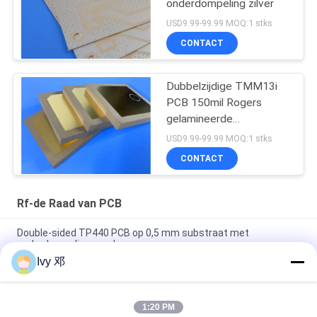
onderdompeling zilver
USD9.99-99.99 MOQ:1 stks
CONTACT
Dubbelzijdige TMM13i
PCB 150mil Rogers
gelamineerde
hoogfrequente circuits
USD9.99-99.99 MOQ:1 stks
CONTACT
Rf-de Raad van PCB
Double-sided TP440 PCB op 0,5 mm substraat met
onderdompeling goud
Ivy 邓
Dubbelzijdig CER-10 High-Frequency PCB 30mil Laminate
Immersion zilver
1:20 PM
5 mil dik WL-CT300 PCB 2-laag zwart zijdeplaat Pure Gold