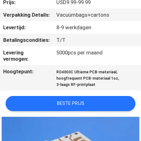
KWALITEITSCONTROLE
Prijs:
USD9.99-99.99
Verpakking Details:
Vacuümbags+cartons
NEEM
Levertijd:
8-9 werkdagen
CONTACT
Betalingscondities:
T/T
MET
Levering
5000pcs per maand
ONS
vermogen:
OP
Hoogtepunt:
,
RO4003C Ultieme PCB-materiaal
,
hoogfrequent PCB-materiaal 1oz
NIEUWS
3-laags RF-printplaat
BESTE PRIJS
GEVALLEN
SITEMAP