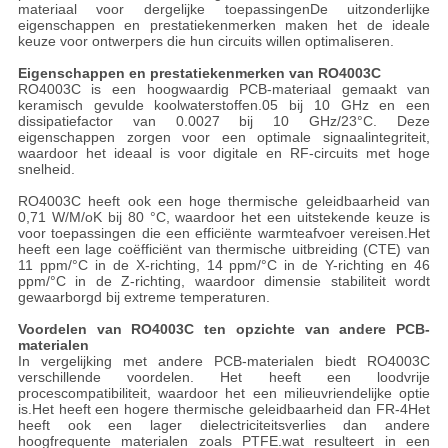
materiaal voor dergelijke toepassingenDe uitzonderlijke
eigenschappen en prestatiekenmerken maken het de ideale
keuze voor ontwerpers die hun circuits willen optimaliseren.
Eigenschappen en prestatiekenmerken van RO4003C
RO4003C is een hoogwaardig PCB-materiaal gemaakt van
keramisch gevulde koolwaterstoffen.05 bij 10 GHz en een
dissipatiefactor van 0.0027 bij 10 GHz/23°C. Deze
eigenschappen zorgen voor een optimale signaalintegriteit,
waardoor het ideaal is voor digitale en RF-circuits met hoge
snelheid.
RO4003C heeft ook een hoge thermische geleidbaarheid van
0,71 W/M/oK bij 80 °C, waardoor het een uitstekende keuze is
voor toepassingen die een efficiënte warmteafvoer vereisen.Het
heeft een lage coëfficiënt van thermische uitbreiding (CTE) van
11 ppm/°C in de X-richting, 14 ppm/°C in de Y-richting en 46
ppm/°C in de Z-richting, waardoor dimensie stabiliteit wordt
gewaarborgd bij extreme temperaturen.
Voordelen van RO4003C ten opzichte van andere PCB-
materialen
In vergelijking met andere PCB-materialen biedt RO4003C
verschillende voordelen. Het heeft een loodvrije
procescompatibiliteit, waardoor het een milieuvriendelijke optie
is.Het heeft een hogere thermische geleidbaarheid dan FR-4Het
heeft ook een lager dielectriciteitsverlies dan andere
hoogfrequente materialen zoals PTFE.wat resulteert in een