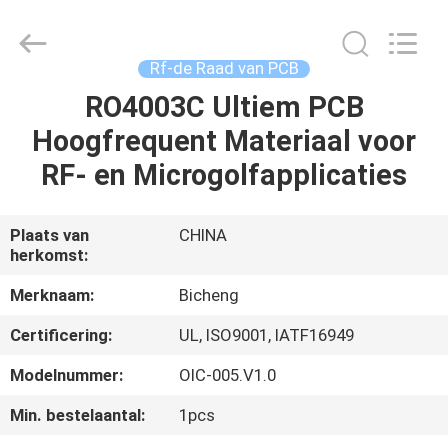
2026
Bicheng
Electronics
Technology
Co.,
Rf-de Raad van PCB
Ltd.
All
Rights
RO4003C Ultiem PCB
HUIS
Reserved.
Hoogfrequent Materiaal voor
PRODUCTEN
RF- en Microgolfapplicaties
VIDEO'S
Plaats van
CHINA
herkomst:
OVER
Merknaam:
Bicheng
ONS
Certificering:
UL, ISO9001, IATF16949
Modelnummer:
OIC-005.V1.0
FABRIEKSTOCHT
Min. bestelaantal:
1pcs