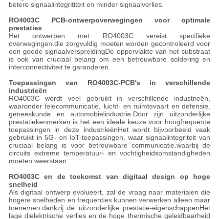
betere signaalintegrititeit en minder signaalverlies.
RO4003C PCB-ontwerpoverwegingen voor optimale
prestaties
Het ontwerpen met RO4003C vereist specifieke
overwegingen.die zorgvuldig moeten worden gecontroleerd voor
een goede signaalverspreidingDe oppervlakte van het substraat
is ook van cruciaal belang om een betrouwbare soldering en
interconnectiviteit te garanderen.
Toepassingen van RO4003C-PCB's in verschillende
industrieën
RO4003C wordt veel gebruikt in verschillende industrieën,
waaronder telecommunicatie, lucht- en ruimtevaart en defensie,
geneeskunde en automobielindustrie.Door zijn uitzonderlijke
prestatiekenmerken is het een ideale keuze voor hoogfrequente
toepassingen in deze industrieënHet wordt bijvoorbeeld vaak
gebruikt in 5G- en IoT-toepassingen, waar signaalintegriteit van
cruciaal belang is voor betrouwbare communicatie.waarbij de
circuits extreme temperatuur- en vochtigheidsomstandigheden
moeten weerstaan.
RO4003C en de toekomst van digitaal design op hoge
snelheid
Als digitaal ontwerp evolueert, zal de vraag naar materialen die
hogere snelheden en frequenties kunnen verwerken alleen maar
toenemen.dankzij de uitzonderlijke prestatie-eigenschappenHet
lage dielektrische verlies en de hoge thermische geleidbaarheid