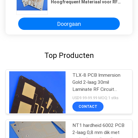
Hoogfrequent Materiaal voor RF-
en Microgolfapplicaties
Doorgaan
Top Producten
TLX-8 PCB Immersion
Gold 2-laag 30mil
Laminate RF Circuit
Board
USD9.99-99.99 MOQ:1 stks
CONTACT
NT1 hardheid 6002 PCB
2-laag 0,8 mm dik met