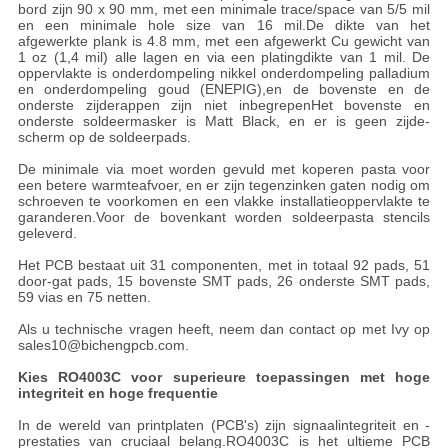
bord zijn 90 x 90 mm, met een minimale trace/space van 5/5 mil
en een minimale hole size van 16 mil.De dikte van het
afgewerkte plank is 4.8 mm, met een afgewerkt Cu gewicht van
1 oz (1,4 mil) alle lagen en via een platingdikte van 1 mil. De
oppervlakte is onderdompeling nikkel onderdompeling palladium
en onderdompeling goud (ENEPIG),en de bovenste en de
onderste zijderappen zijn niet inbegrepenHet bovenste en
onderste soldeermasker is Matt Black, en er is geen zijde-
scherm op de soldeerpads.
De minimale via moet worden gevuld met koperen pasta voor
een betere warmteafvoer, en er zijn tegenzinken gaten nodig om
schroeven te voorkomen en een vlakke installatieoppervlakte te
garanderen.Voor de bovenkant worden soldeerpasta stencils
geleverd.
Het PCB bestaat uit 31 componenten, met in totaal 92 pads, 51
door-gat pads, 15 bovenste SMT pads, 26 onderste SMT pads,
59 vias en 75 netten.
Als u technische vragen heeft, neem dan contact op met Ivy op
sales10@bichengpcb.com.
Kies RO4003C voor superieure toepassingen met hoge
integriteit en hoge frequentie
In de wereld van printplaten (PCB's) zijn signaalintegriteit en -
prestaties van cruciaal belang.RO4003C is het ultieme PCB