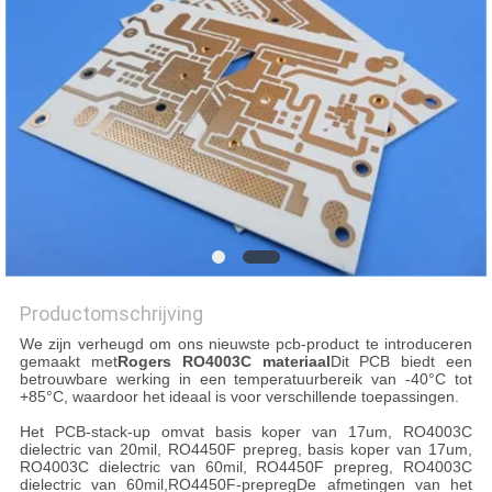
PRIVACYBELEID
Productomschrijving
We zijn verheugd om ons nieuwste pcb-product te introduceren
gemaakt met
Rogers RO4003C materiaal
Dit PCB biedt een
betrouwbare werking in een temperatuurbereik van -40°C tot
+85°C, waardoor het ideaal is voor verschillende toepassingen.
Het PCB-stack-up omvat basis koper van 17um, RO4003C
dielectric van 20mil, RO4450F prepreg, basis koper van 17um,
RO4003C dielectric van 60mil, RO4450F prepreg, RO4003C
dielectric van 60mil,RO4450F-prepregDe afmetingen van het