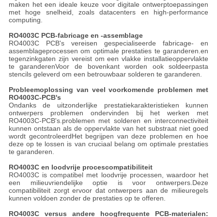
maken het een ideale keuze voor digitale ontwerptoepassingen
met hoge snelheid, zoals datacenters en high-performance
computing.
RO4003C PCB-fabricage en -assemblage
RO4003C PCB's vereisen gespecialiseerde fabricage- en
assemblageprocessen om optimale prestaties te garanderen.en
tegenzinkgaten zijn vereist om een vlakke installatieoppervlakte
te garanderenVoor de bovenkant worden ook soldeerpasta
stencils geleverd om een betrouwbaar solderen te garanderen.
Probleemoplossing van veel voorkomende problemen met
RO4003C-PCB's
Ondanks de uitzonderlijke prestatiekarakteristieken kunnen
ontwerpers problemen ondervinden bij het werken met
RO4003C-PCB's.problemen met solderen en interconnectiviteit
kunnen ontstaan als de oppervlakte van het substraat niet goed
wordt gecontroleerdHet begrijpen van deze problemen en hoe
deze op te lossen is van cruciaal belang om optimale prestaties
te garanderen.
RO4003C en loodvrije procescompatibiliteit
RO4003C is compatibel met loodvrije processen, waardoor het
een milieuvriendelijke optie is voor ontwerpers.Deze
compatibiliteit zorgt ervoor dat ontwerpers aan de milieuregels
kunnen voldoen zonder de prestaties op te offeren.
RO4003C versus andere hoogfrequente PCB-materialen: