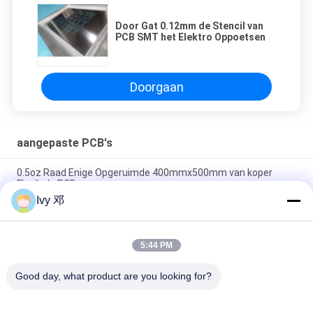
Door Gat 0.12mm de Stencil van
PCB SMT het Elektro Oppoetsen
Doorgaan
aangepaste PCB's
0.5oz Raad Enige Opgeruimde 400mmx500mm van koper
Flexibele PCB
Ivy 邓
Dubbele Laag 0.25mm Flexibele PCB-Raad met Polyimide-
Versteviger
5:44 PM
Flexibele Gedrukte FPC-Kringsraad Enige Opgeruimde
Polyimide voor Telemetriesysteem
Good day, what product are you looking for?
populaire categorieën
Alle