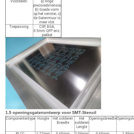
Voordelen:
a) Hoge
precisiedimensie;
B) Goede vorm
op het venster; c)
de Gatenmuur is
meer vlot.
Toepassing:
CSP, BGA,
0.5mm QFP enz.
pakket
1.5 openingsgatenontwerp voor SMT-Stencil
Componententype
Hoogte
Het solderen
Het
Openingsbreedte
Openingsl
Breedte
solderen
Lengte
PLCC
1.27mm
0.65mm
2.00mm
0.60mm
1.95m