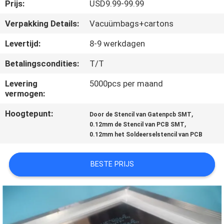
KWALITEITSCONTROLE
Prijs:
USD9.99-99.99
Verpakking Details:
Vacuümbags+cartons
NEEM
Levertijd:
8-9 werkdagen
CONTACT
Betalingscondities:
T/T
MET
Levering
5000pcs per maand
ONS
vermogen:
OP
Hoogtepunt:
,
Door de Stencil van Gatenpcb SMT
,
0.12mm de Stencil van PCB SMT
NIEUWS
0.12mm het Soldeerselstencil van PCB
BESTE PRIJS
GEVALLEN
SITEMAP