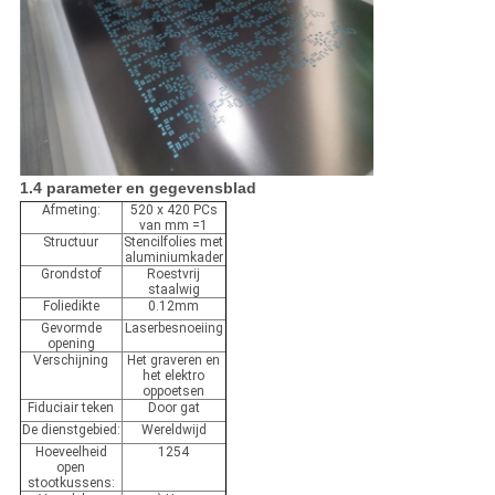
1.4 parameter en gegevensblad
Afmeting:
520 x 420 PCs
van mm =1
Structuur
Stencilfolies met
aluminiumkader
Grondstof
Roestvrij
staalwig
Foliedikte
0.12mm
Gevormde
Laserbesnoeiing
opening
Verschijning
Het graveren en
het elektro
oppoetsen
Fiduciair teken
Door gat
De dienstgebied:
Wereldwijd
Hoeveelheid
1254
open
stootkussens: