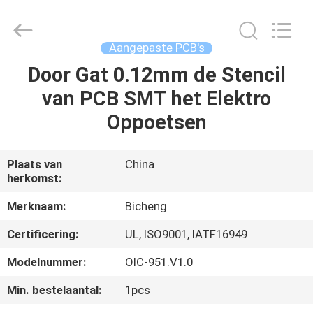
2026
Bicheng
Electronics
Technology
Co.,
Aangepaste PCB's
Ltd.
All
Rights
Door Gat 0.12mm de Stencil
HUIS
Reserved.
van PCB SMT het Elektro
PRODUCTEN
Oppoetsen
VIDEO'S
Plaats van
China
herkomst:
OVER
Merknaam:
Bicheng
ONS
Certificering:
UL, ISO9001, IATF16949
Modelnummer:
OIC-951.V1.0
FABRIEKSTOCHT
Min. bestelaantal:
1pcs