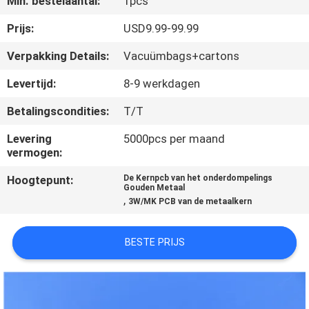
Min. bestelaantal:
1pcs
KWALITEITSCONTROLE
Prijs:
USD9.99-99.99
NEEM
Verpakking Details:
Vacuümbags+cartons
CONTACT
Levertijd:
8-9 werkdagen
MET
Betalingscondities:
T/T
ONS
Levering
5000pcs per maand
OP
vermogen:
Hoogtepunt:
De Kernpcb van het onderdompelings
NIEUWS
Gouden Metaal
,
3W/MK PCB van de metaalkern
GEVALLEN
BESTE PRIJS
SITEMAP