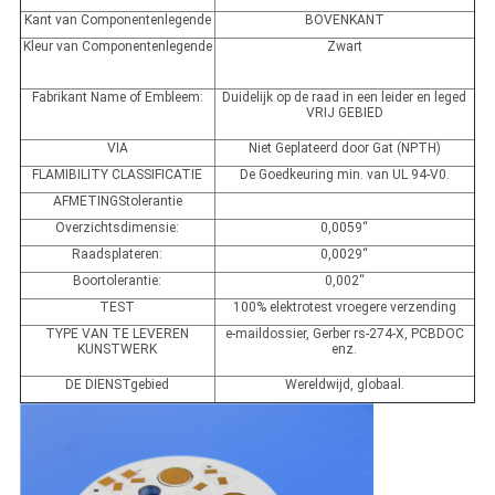
Kant van Componentenlegende
BOVENKANT
Kleur van Componentenlegende
Zwart
Fabrikant Name of Embleem:
Duidelijk op de raad in een leider en leged
VRIJ GEBIED
VIA
Niet Geplateerd door Gat (NPTH)
FLAMIBILITY CLASSIFICATIE
De Goedkeuring min. van UL 94-V0.
AFMETINGStolerantie
Overzichtsdimensie:
0,0059“
Raadsplateren:
0,0029“
Boortolerantie:
0,002“
TEST
100% elektrotest vroegere verzending
TYPE VAN TE LEVEREN
e-maildossier, Gerber rs-274-X, PCBDOC
KUNSTWERK
enz.
DE DIENSTgebied
Wereldwijd, globaal.