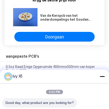
Krijg de beste prijs voor
Van de Kernpcb van het
onderdompelings het Gouden
3W/MK Metaal Hoge
Warmtegeleidingsvermogen
Doorgaan
aangepaste PCB's
0.5oz Raad Enige Opgeruimde 400mmx500mm van koper
Flexibele PCB
Ivy 邓
Dubbele Laag 0.25mm Flexibele PCB-Raad met Polyimide-
Versteviger
2:21 PM
Flexibele Gedrukte FPC-Kringsraad Enige Opgeruimde
Polyimide voor Telemetriesysteem
Good day, what product are you looking for?