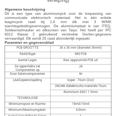
verwijzing)
Algemene beschrijving
Dit is een type van aluminiumpcb voor de toepassing van
communicatie elektronisch materiaal. Het is één enkele
laagmcpcb raad bij 1,6 mm dik met 3 W/MK
warmtegeleidingsvermogen. De aluminiumplaat is van ITEQ,
Soldeerselmasker en silkscreen van Taiyo. Het heeft per IPC
6012 Klasse 2 gebruikend verstrekte Gerber-gegevens
vervaardigd. Elk wordt 25 raad afzonderlijk ingepakt.
Parameter en gegevensblad
PCB-GROOTTE
36 x 36 mm (diameter 36mm)
RAADStype
IMS PCB
Aantal Lagen
Kies opgeruimde PCB uit
De oppervlakte zet
JA
Componenten op
Door Gatencomponenten
Nr
LAAGopeenstapeling
koper - 70um (2oz)
3W/MK diëlektrische materiële 75um
Aluminium 6061 1.5mm
TECHNOLOGIE
Minimumspoor en Ruimte:
18mil/15mil
Minimum/Maximumgaten:
4.0mm