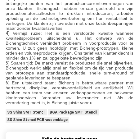
belangrijke punten van het productconcurrentievermogen van
onze klanten. Bichengpcb hebben ernaar gestreefd om zijn
productiemateriaalkosten te drukken introduceren, arbeider
opleiding en de technologieverbetering om hun rentabiliteit te
verhogen. De klanten zijn tevreden met onze kostenbesparingen
maar zonder kwaliteitsverlies.
4)
Vermijd ruzie: Het is een verstoorde kwestie wanneer
kwaliteitsprobleem uitscheldend u. Het ontwerp van de
Bichengtechniek verhindert probleem in voorproductie voor te
komen. U zult geen hoofdpijn met Bicheng-prototypen, kleine
orden en volumeproductie krijgen. Ons tarief van klantenklacht is
minder dan 1% en zal opgeloste bevredigend zijn.
5)
Sparen tijd: De markt vereist de producten die snel bijwerken.
Bichengpcb werkt altijd snel en flexibel om de tijd van productie
van prototype aan standaardproductie, snelle turn-around of
geplande leveringen te besparen.
6)
Een uitstekend team: Bicheng is betrouwbare partner met
hartstocht, discipline, verantwoordelijkheid en eerlijkheid. Wij
hebben een team van ervaren verkooppersonen en bekwame
klantenservices. Verander uw leverancier niet. Als de
verandering moet is, is Bicheng juiste voor u.
SS Shim SMT Stencil
BGA Package SMT Stencil
SS Shim Stencil PCB-assemblage