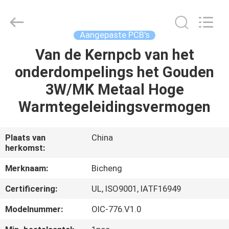
2026
Bicheng
Electronics
Technology
Co.,
Aangepaste PCB's
Ltd.
All
Rights
Van de Kernpcb van het
HUIS
Reserved.
onderdompelings het Gouden
PRODUCTEN
3W/MK Metaal Hoge
Warmtegeleidingsvermogen
VIDEO'S
Plaats van
China
herkomst:
OVER
ONS
Merknaam:
Bicheng
Certificering:
UL, ISO9001, IATF16949
FABRIEKSTOCHT
Modelnummer:
OIC-776.V1.0