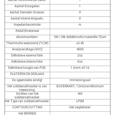
Aantal Verschillende Gaten:
1
Aantal Boorgaten:
1
Aantal Gemalen Groeven:
0
Aantal Interne Knipsels:
0
Impedantiecontrole
nr
RAADSmateriaal
Aluminiumkern:
3W / Mk diëlektrische materiële 75um
Thermische weerstand (°C/W)
≤0.45
Analysevoltage (VDC)
4000
Definitieve externe folie:
2oz
Definitieve interne folie:
0oz
Definitieve hoogte van PCB:
1.6mm ±0.16
PLATEREN EN DEKLAAG
De oppervlakte eindigt
Immersingoud
Het soldeerselmasker is van
BOVENKANT, 12micron-Minimum
toepassing:
De Kleur van het
Wit
soldeerselmasker:
Het Type van soldeerselmasker:
LPSM
CONTOUR/CUTTING
Het verpletteren
Het MERKEN