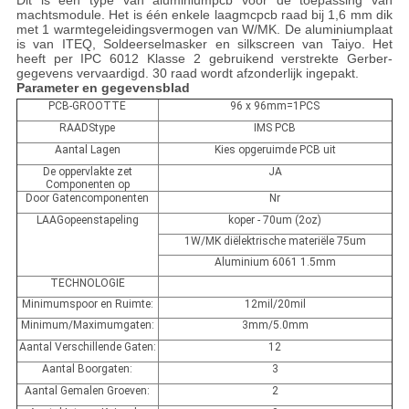
Dit is een type van aluminiumpcb voor de toepassing van
machtsmodule. Het is één enkele laagmcpcb raad bij 1,6 mm dik
met 1 warmtegeleidingsvermogen van W/MK. De aluminiumplaat
is van ITEQ, Soldeerselmasker en silkscreen van Taiyo. Het
heeft per IPC 6012 Klasse 2 gebruikend verstrekte Gerber-
gegevens vervaardigd. 30 raad wordt afzonderlijk ingepakt.
Parameter en gegevensblad
PCB-GROOTTE
96 x 96mm=1PCS
RAADStype
IMS PCB
Aantal Lagen
Kies opgeruimde PCB uit
De oppervlakte zet
JA
Componenten op
Door Gatencomponenten
Nr
LAAGopeenstapeling
koper - 70um (2oz)
1W/MK diëlektrische materiële 75um
Aluminium 6061 1.5mm
TECHNOLOGIE
Minimumspoor en Ruimte:
12mil/20mil
Minimum/Maximumgaten:
3mm/5.0mm
Aantal Verschillende Gaten:
12
Aantal Boorgaten:
3
Aantal Gemalen Groeven:
2