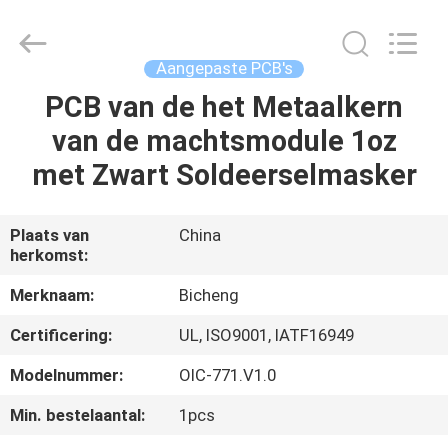
2026
Bicheng
Electronics
Technology
Co.,
Aangepaste PCB's
Ltd.
All
Rights
PCB van de het Metaalkern
HUIS
Reserved.
van de machtsmodule 1oz
PRODUCTEN
met Zwart Soldeerselmasker
VIDEO'S
Plaats van
China
herkomst:
OVER
Merknaam:
Bicheng
ONS
Certificering:
UL, ISO9001, IATF16949
Modelnummer:
OIC-771.V1.0
FABRIEKSTOCHT
Min. bestelaantal:
1pcs