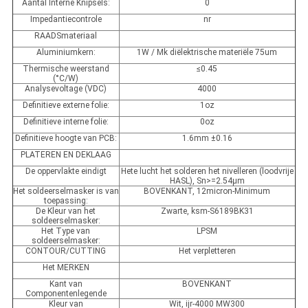
Aantal Interne Knipsels:
0
Impedantiecontrole
nr
RAADSmateriaal
Aluminiumkern:
1W / Mk diëlektrische materiële 75um
Thermische weerstand
≤0.45
(°C/W)
Analysevoltage (VDC)
4000
Definitieve externe folie:
1oz
Definitieve interne folie:
0oz
Definitieve hoogte van PCB:
1.6mm ±0.16
PLATEREN EN DEKLAAG
De oppervlakte eindigt
Hete lucht het solderen het nivelleren (loodvrije
HASL), Sn>=2.54µm
Het soldeerselmasker is van
BOVENKANT, 12micron-Minimum
toepassing:
De Kleur van het
Zwarte, ksm-S6189BK31
soldeerselmasker:
Het Type van
LPSM
soldeerselmasker:
CONTOUR/CUTTING
Het verpletteren
Het MERKEN
Kant van
BOVENKANT
Componentenlegende
Kleur van
Wit, ijr-4000 MW300