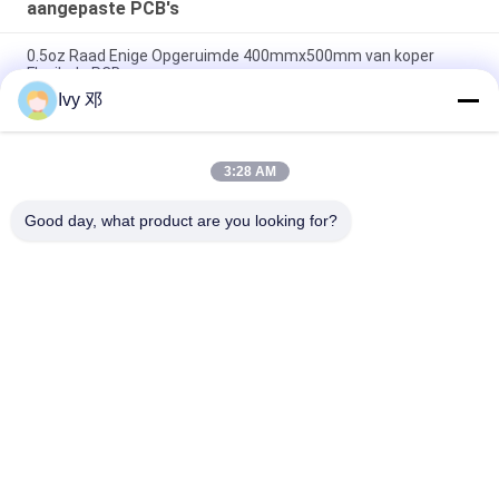
aangepaste PCB's
0.5oz Raad Enige Opgeruimde 400mmx500mm van koper
Flexibele PCB
Ivy 邓
Dubbele Laag 0.25mm Flexibele PCB-Raad met Polyimide-
Versteviger
3:28 AM
Flexibele Gedrukte FPC-Kringsraad Enige Opgeruimde
Polyimide voor Telemetriesysteem
Good day, what product are you looking for?
populaire categorieën
Alle
De Raad Van 
Rf-De Raad Van PCB
Rogerspcb
PTFE-De Raad Van 
Taconic PCB
PCB
F4B PCB's
Meerlagige PCB