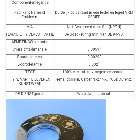
Componentenlegende
Fabrikant Name of
Duidelijk op de raad in een leider en leged VRIJ
Embleem:
GEBIED
VIA
Niet Geplateerd door Gat (NPTH)
FLAMIBILITY CLASSIFICATIE
De Goedkeuring min. van UL 94-V0.
AFMETINGStolerantie
Overzichtsdimensie:
0,0059“
Raadsplateren:
0,0029“
Boortolerantie:
0,002“
TEST
100% elektrotest vroegere verzending
TYPE VAN TE LEVEREN
e-maildossier, Gerber rs-274-X, PCBDOC enz.
KUNSTWERK
DE DIENSTgebied
Wereldwijd, globaal.