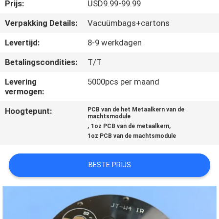
KWALITEITSCONTROLE
Prijs:
USD9.99-99.99
Verpakking Details:
Vacuümbags+cartons
NEEM
Levertijd:
8-9 werkdagen
CONTACT
Betalingscondities:
T/T
MET
Levering
5000pcs per maand
ONS
vermogen:
OP
Hoogtepunt:
PCB van de het Metaalkern van de
machtsmodule
,
,
1oz PCB van de metaalkern
NIEUWS
1oz PCB van de machtsmodule
GEVALLEN
BESTE PRIJS
SITEMAP