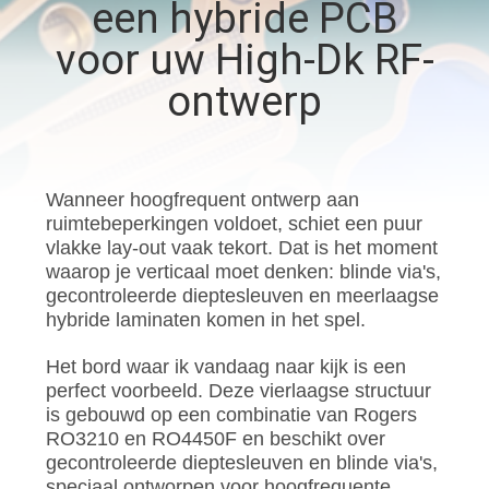
KWALITEITSCONTROLE
een hybride PCB
voor uw High-Dk RF-
NEEM
ontwerp
CONTACT
MET
ONS
Wanneer hoogfrequent ontwerp aan
ruimtebeperkingen voldoet, schiet een puur
OP
vlakke lay-out vaak tekort. Dat is het moment
waarop je verticaal moet denken: blinde via's,
NIEUWS
gecontroleerde dieptesleuven en meerlaagse
hybride laminaten komen in het spel.
GEVALLEN
Het bord waar ik vandaag naar kijk is een
perfect voorbeeld. Deze vierlaagse structuur
is gebouwd op een combinatie van Rogers
SITEMAP
RO3210 en RO4450F en beschikt over
gecontroleerde dieptesleuven en blinde via's,
speciaal ontworpen voor hoogfrequente