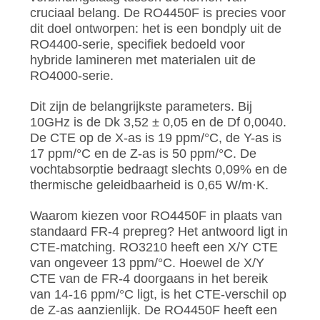
cruciaal belang. De RO4450F is precies voor
dit doel ontworpen: het is een bondply uit de
RO4400-serie, specifiek bedoeld voor
hybride lamineren met materialen uit de
RO4000-serie.
Dit zijn de belangrijkste parameters. Bij
10GHz is de Dk 3,52 ± 0,05 en de Df 0,0040.
De CTE op de X-as is 19 ppm/°C, de Y-as is
17 ppm/°C en de Z-as is 50 ppm/°C. De
vochtabsorptie bedraagt ​​slechts 0,09% en de
thermische geleidbaarheid is 0,65 W/m·K.
Waarom kiezen voor RO4450F in plaats van
standaard FR-4 prepreg? Het antwoord ligt in
CTE-matching. RO3210 heeft een X/Y CTE
van ongeveer 13 ppm/°C. Hoewel de X/Y
CTE van de FR-4 doorgaans in het bereik
van 14-16 ppm/°C ligt, is het CTE-verschil op
de Z-as aanzienlijk. De RO4450F heeft een