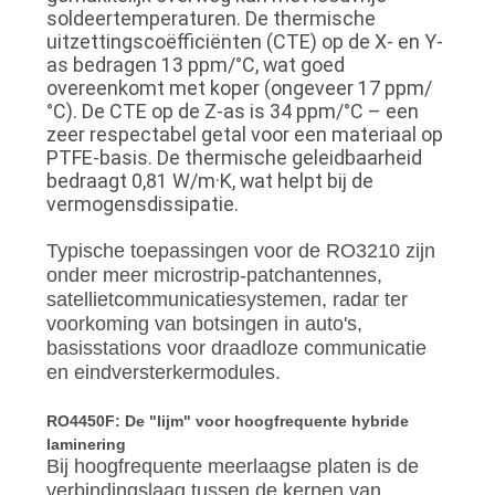
soldeertemperaturen. De thermische
uitzettingscoëfficiënten (CTE) op de X- en Y-
as bedragen 13 ppm/°C, wat goed
overeenkomt met koper (ongeveer 17 ppm/
°C). De CTE op de Z-as is 34 ppm/°C – een
zeer respectabel getal voor een materiaal op
PTFE-basis. De thermische geleidbaarheid
bedraagt ​​0,81 W/m·K, wat helpt bij de
vermogensdissipatie.
Typische toepassingen voor de RO3210 zijn
onder meer microstrip-patchantennes,
satellietcommunicatiesystemen, radar ter
voorkoming van botsingen in auto's,
basisstations voor draadloze communicatie
en eindversterkermodules.
RO4450F: De "lijm" voor hoogfrequente hybride
laminering
Bij hoogfrequente meerlaagse platen is de
verbindingslaag tussen de kernen van