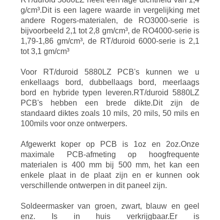
g/cm³.Dit is een lagere waarde in vergelijking met
andere Rogers-materialen, de RO3000-serie is
bijvoorbeeld 2,1 tot 2,8 gm/cm³, de RO4000-serie is
1,79-1,86 gm/cm³, de RT/duroid 6000-serie is 2,1
tot 3,1 gm/cm³
Voor RT/duroid 5880LZ PCB's kunnen we u
enkellaags bord, dubbellaags bord, meerlaags
bord en hybride typen leveren.RT/duroid 5880LZ
PCB's hebben een brede dikte.Dit zijn de
standaard diktes zoals 10 mils, 20 mils, 50 mils en
100mils voor onze ontwerpers.
Afgewerkt koper op PCB is 1oz en 2oz.Onze
maximale PCB-afmeting op hoogfrequente
materialen is 400 mm bij 500 mm, het kan een
enkele plaat in de plaat zijn en er kunnen ook
verschillende ontwerpen in dit paneel zijn.
Soldeermasker van groen, zwart, blauw en geel
enz. Is in huis verkrijgbaar.Er is