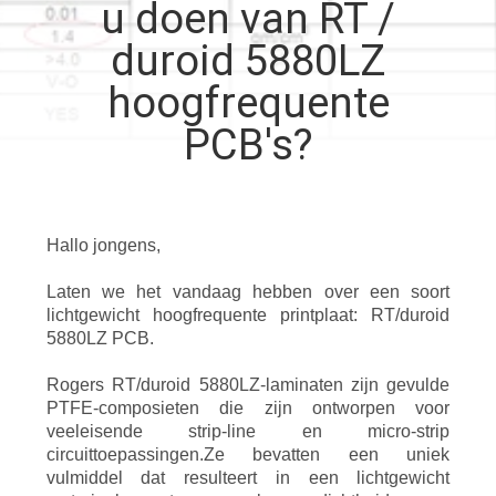
KWALITEITSCONTROLE
u doen van RT /
duroid 5880LZ
NEEM
hoogfrequente
CONTACT
PCB's?
MET
ONS
OP
Hallo jongens,
Laten we het vandaag hebben over een soort
NIEUWS
lichtgewicht hoogfrequente printplaat: RT/duroid
5880LZ PCB.
GEVALLEN
Rogers RT/duroid 5880LZ-laminaten zijn gevulde
PTFE-composieten die zijn ontworpen voor
veeleisende strip-line en micro-strip
SITEMAP
circuittoepassingen.Ze bevatten een uniek
vulmiddel dat resulteert in een lichtgewicht