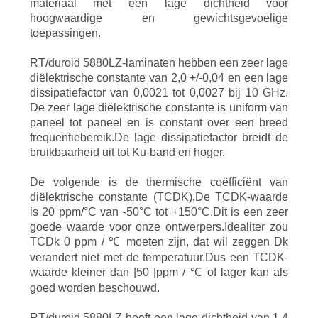
materiaal met een lage dichtheid voor
PRIVACYBELEID
hoogwaardige en gewichtsgevoelige
toepassingen.
RT/duroid 5880LZ-laminaten hebben een zeer lage
diëlektrische constante van 2,0 +/-0,04 en een lage
dissipatiefactor van 0,0021 tot 0,0027 bij 10 GHz.
De zeer lage diëlektrische constante is uniform van
paneel tot paneel en is constant over een breed
frequentiebereik.De lage dissipatiefactor breidt de
bruikbaarheid uit tot Ku-band en hoger.
De volgende is de thermische coëfficiënt van
diëlektrische constante (TCDK).De TCDK-waarde
is 20 ppm/°C van -50°C tot +150°C.Dit is een zeer
goede waarde voor onze ontwerpers.Idealiter zou
TCDk 0 ppm / ℃ moeten zijn, dat wil zeggen Dk
verandert niet met de temperatuur.Dus een TCDK-
waarde kleiner dan |50 |ppm / ℃ of lager kan als
goed worden beschouwd.
RT/duroid 5880LZ heeft een lage dichtheid van 1,4