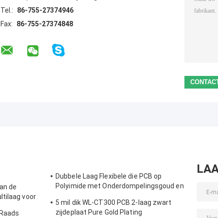
Tel.:
86-755-27374946
Fax:
86-755-27374848
LAA
Dubbele Laag Flexibele die PCB op
Polyimide met Onderdompelingsgoud en
an de
pi-Versteviger wordt voortgebouwd
tilaag voor
5 mil dik WL-CT300 PCB 2-laag zwart
zijdeplaat Pure Gold Plating
 Raads