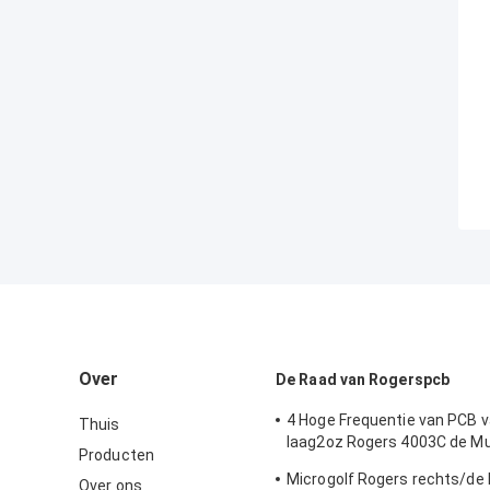
Over
De Raad van Rogerspcb
4 Hoge Frequentie van PCB v
Thuis
laag2oz Rogers 4003C de Mul
Producten
Automobielradar
Microgolf Rogers rechts/de
Over ons