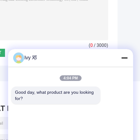
(
0
/ 3000)
Ivy 邓
4:04 PM
Good day, what product are you looking 
for?
T BERICHT ACHTER