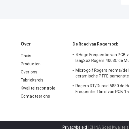
Over
De Raad van Rogerspcb
4 Hoge Frequentie van PCB v
Thuis
laag2oz Rogers 4003C de Mul
Producten
Automobielradar
Microgolf Rogers rechts/de
Over ons
ceramische PTFE samenstel
Fabrieksreis
PCB van Duroid 6010LM Rog
Rogers RT/Duroid 5880 de H
Kwaliteitscontrole
Frequentie 15mil van PCB 1 
Contacteer ons
PCB voor de Toepassingen v
Millimetergolf
Privacybeleid
| CHINA Goed Kwaliteit