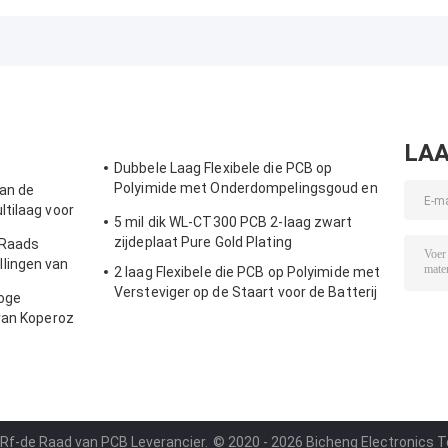
LAA
Dubbele Laag Flexibele die PCB op
Polyimide met Onderdompelingsgoud en
an de
pi-Versteviger wordt voortgebouwd
tilaag voor
5 mil dik WL-CT300 PCB 2-laag zwart
zijdeplaat Pure Gold Plating
 Raads
lingen van
2 laag Flexibele die PCB op Polyimide met
ers
Versteviger op de Staart voor de Batterij
oge
van de Tabletcomputer wordt
van Koperoz
voortgebouwd
an de
 Rf-de Raad van PCB Leverancier.
© 2020 - 2026 Bicheng Electronics Te