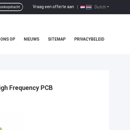
Vraag een offerte aan
|
Dutch
oekopdracht
 ONS OP
NIEUWS
SITEMAP
PRIVACYBELEID
High Frequency PCB