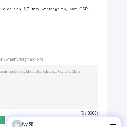
n dikte van 1,5 mm weergegeven, met OSP-
ur uw aanvraag naar ons
(
0
/ 3000)
Ivy 邓