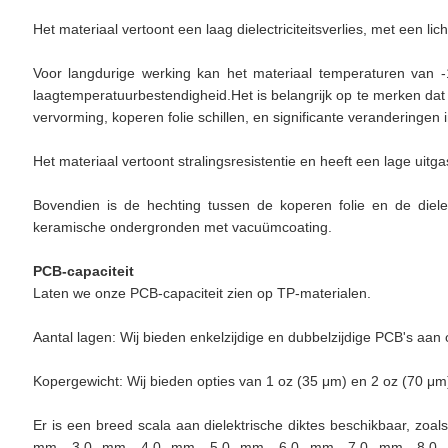
Het materiaal vertoont een laag dielectriciteitsverlies, met een li
Voor langdurige werking kan het materiaal temperaturen van 
laagtemperatuurbestendigheid.Het is belangrijk op te merken da
vervorming, koperen folie schillen, en significante veranderingen i
Het materiaal vertoont stralingsresistentie en heeft een lage uit
Bovendien is de hechting tussen de koperen folie en de dielek
keramische ondergronden met vacuümcoating.
PCB-capaciteit
Laten we onze PCB-capaciteit zien op TP-materialen.
Aantal lagen: Wij bieden enkelzijdige en dubbelzijdige PCB's aan
Kopergewicht: Wij bieden opties van 1 oz (35 μm) en 2 oz (70 μm)
Er is een breed scala aan dielektrische diktes beschikbaar, zo
mm, 3,0 mm, 4,0 mm, 5,0 mm, 6,0 mm, 7,0 mm, 8,0 mm,