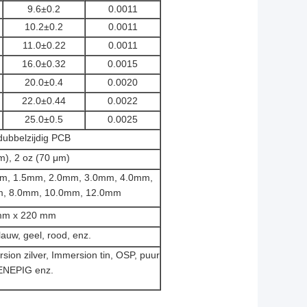
9.6±0.2
0.0011
10.2±0.2
0.0011
11.0±0.22
0.0011
16.0±0.32
0.0015
20.0±0.4
0.0020
22.0±0.44
0.0022
25.0±0.5
0.0025
 dubbelzijdig PCB
m), 2 oz (70 μm)
m, 1.5mm, 2.0mm, 3.0mm, 4.0mm,
m, 8.0mm, 10.0mm, 12.0mm
mm x 220 mm
lauw, geel, rood, enz.
ion zilver, Immersion tin, OSP, puur
ENEPIG enz.