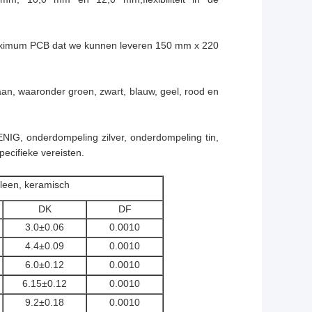
maximum PCB dat we kunnen leveren 150 mm x 220
n, waaronder groen, zwart, blauw, geel, rood en
NIG, onderdompeling zilver, onderdompeling tin,
ecifieke vereisten.
leen, keramisch
DK
DF
3.0±0.06
0.0010
4.4±0.09
0.0010
6.0±0.12
0.0010
6.15±0.12
0.0010
9.2±0.18
0.0010