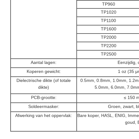
TP960
TP1020
TP1100
TP1600
TP2000
TP2200
TP2500
Aantal lagen:
Eenzijdig,
Koperen gewicht:
1 oz (35 μ
Dielectrische dikte (of totale
0.5mm, 0.8mm, 1.0mm, 1.2m
dikte)
5.0mm, 6.0mm, 7.0m
PCB-grootte:
≤ 150 
Soldeermasker:
Groen, zwart, b
Afwerking van het oppervlak:
Bare koper, HASL, ENIG, Immers
goud, 